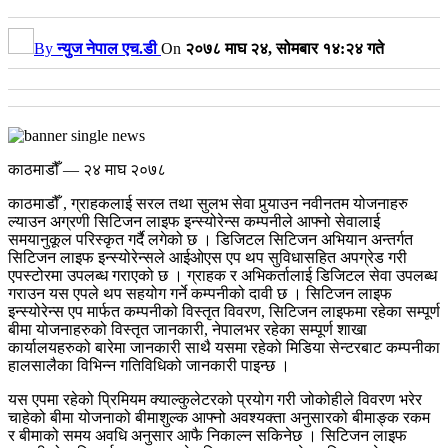
By
न्युज नेपाल एच.डी
On
२०७८ माघ २४, सोमबार १४:२४ गते
काठमाडौँ — २४ माघ २०७८
काठमाडौँ , ग्राहकलाई सरल तथा सुलभ सेवा पुर्‍याउन नवीनतम योजनाहरु
ल्याउन अग्रणी सिटिजन लाइफ इन्स्योरेन्स कम्पनीले आफ्नो सेवालाई
समयानुकूल परिस्कृत गर्दै लगेको छ । डिजिटल सिटिजन अभियान अन्तर्गत
सिटिजन लाइफ इन्स्योरेन्सले आईओएस एप थप सुविधासहित अपग्रेड गरी
एपस्टोरमा उपलब्ध गराएको छ । ग्राहक र अभिकर्तालाई डिजिटल सेवा उपलब्ध
गराउन यस एपले थप सहयोग गर्ने कम्पनीको दावी छ ।
सिटिजन लाइफ
इन्स्योरेन्स एप मार्फत कम्पनीको विस्तृत विवरण, सिटिजन लाइफमा रहेका सम्पूर्ण
बीमा योजनाहरुको विस्तृत जानकारी, नेपालभर रहेका सम्पूर्ण शाखा
कार्यालयहरुको बारेमा जानकारी साथै यसमा रहेको मिडिया सेन्टरबाट कम्पनीका
हालसालैका विभिन्न गतिविधिको जानकारी पाइन्छ ।
यस एपमा रहेको प्रिमियम क्याल्कुलेटरको प्रयोग गरी जोकोहीले विवरण भरेर
चाहेको बीमा योजनाको बीमाशुल्क आफ्नो अवश्यक्ता अनुसारको बीमाङ्क रकम
र बीमाको समय अवधि अनुसार आफै निकाल्न सकिनेछ । सिटिजन लाइफ