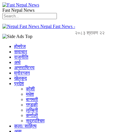
Fast Nepal News
Nepal Fast News -
२०८३ श्रावण २२
होमपेज
समाचार
राजनीति
अर्थ
अन्तराष्ट्रिय
मनोरन्जन
खेलकुद
प्रदेश
कोशी
मधेश
बागमती
गण्डकी
लुम्बिनी
कर्णाली
सुदूरपश्चिम
कला/ साहित्य
अन्य