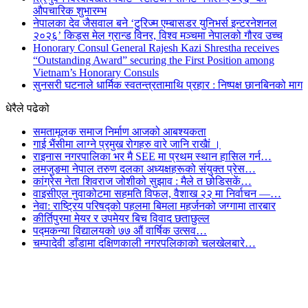
औपचारिक शुभारम्भ
नेपालका देव जैसवाल बने ‘टुरिज्म एम्बासडर युनिभर्स इन्टरनेशनल
२०२६’ किड्स मेल ग्रान्ड विनर, विश्व मञ्चमा नेपालको गौरव उच्च
Honorary Consul General Rajesh Kazi Shrestha receives
“Outstanding Award” securing the First Position among
Vietnam’s Honorary Consuls
सुनसरी घटनाले धार्मिक स्वतन्त्रतामाथि प्रहार : निष्पक्ष छानबिनको माग
धेरैले पढेको
समतामूलक समाज निर्माण आजको आबश्यकता
गाई भैंसीमा लाग्ने प्रमुख रोगहरु वारे जानि राखैां ।
राइनास नगरपालिका भर मै SEE मा प्रथम स्थान हासिल गर्न…
लमजुङमा नेपाल तरुण दलका अध्यक्षहरूको संयुक्त प्रेस…
कांग्रेस नेता शिवराज जोशीको सुझाव : मैले त छोडिसकें…
वाइसीएल नुवाकोटमा सहमति विफल, वैशाख २२ मा निर्वाचन —…
नेवा: राष्ट्रिय परिषद्को पहलमा बिमला महर्जनको जग्गामा तारबार
कीर्तिपुरमा मेयर र उपमेयर बिच विवाद छताछुल्ल
पद्मकन्या विद्यालयको ७७ औं ‌‌वार्षिक ‌उत्सव…
चम्पादेवी डाँडामा दक्षिणकाली नगरपलिकाको चलखेलबारे…