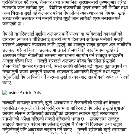
प्रतिनिधित्व गर्दै श्रम, रोजगार तथा सामाजिक सुरक्षामन्त्री कृष्णकुमार श्रेष्ठ
त्यसतर्फ जान लागेका हुन् ।
वैदेशिक रोजगारीको प्रलोभनमा परी भिजिट तथा
अन्य भिसामा यूएई गई अलपत्र परेका नेपालीको व्यवस्थापनका विषयमा यूएई
सरकारसँग छलफल गर्न मन्त्री श्रेष्ठ यूएई जान लागेको श्रम मन्त्रालयले
जनाएको छ ।
नेपाली नागरिकलाई यूएईमा अलपत्र पार्ने संस्था वा व्यक्तिलाई कारबाहीको
दायरामा ल्याउन र पीडितलाई कसरी न्याय दिलाउन सकिन्छ भन्नेबारे मन्त्री
श्रेष्ठले आइतबार नेपालका लागि (यूएई) का राजदूत साइद हमदान अल नाकीसँग
छलफल गरेका थिए ।
छलफलमा उनले रोजगारीको प्रलोभनमा यूएई गई
अलपत्र परेका नेपालीको समस्या समाधानमा सहयोग गर्न राजदूत साइदसँग
आग्रह गरेका थिए । मन्त्री श्रेष्ठले अलपत्र परेका नेपालीलाई यूएईमै
रोजगारीको अवसर प्रदान गर्ने, भिसा अवधि सकिएर बढी शुल्क बुझाउनुपर्ने वा
गैरकानुनी रुपमा बस्नुपर्ने बाध्यता भएकालाई आममाफी दिनुपर्ने तथा उद्धार
गर्नुपर्नेलाई नेपाल फिर्ता गर्ने क्रममा यूएई सरकारबाट सहयोगको अपेक्षा गरिएको
बताए ।
नक्कली मागपत्र बनाउने, झुटो आश्वासन र रोजगारीको प्रलोभन देखाएर
प्रचलित कानुनले तोकेको प्रक्रियाभन्दा बाहिरबाट नेपालीलाई यूएई पुर्‍याउने
कार्यमा संलग्न व्यक्तिलाई कारबाहीको दायरामा ल्याउन यूएई सरकारबाट
सहयोगको अपेक्षा गरिएको मन्त्री श्रेष्ठको भनाइ छ ।
छलफलमा राजदूत
साइदले अलपत्र परेका नेपालीलाई यूएईमा नै रोजगारी दिलाउन तथा उद्धार
गर्नुपर्नेलाई पनि आवश्यक सहयोग गर्ने बताए । मन्त्री श्रेष्ठको यूएई भ्रमणका