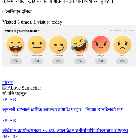
क्रममा नेपाल–यूएई संयुक्त समितिको बैठक पनि आयोजना हुनेछ ।
( कान्तिपुर दैनिक )
Visited 6 times, 1 visit(s) today
फिचर
यो पनि पढ्नुस
समाचार
सुनसरी घटनाले धार्मिक स्वतन्त्रतामाथि प्रहार : निष्पक्ष छानबिनको माग
समाचार
संविधान कार्यान्वयनका १० वर्षः उपलब्धि र चुनौतीमाथि पोखराबाट राष्ट्रिय
बहस सुरु