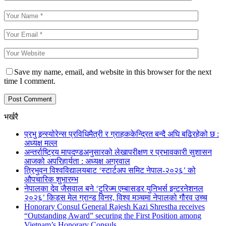
Save my name, email, and website in this browser for the next
time I comment.
भर्खरै
प्रभु इन्स्योरेन्स प्रविधिमैत्री र ग्राहककेन्द्रित बन्दै अघि बढिरहेको छ :
अध्यक्ष मल्ल
अन्तर्राष्ट्रिय मापदण्डअनुसारको लेखापरीक्षण र प्रभावकारी सुशासन
आजको अपरिहार्यता : अध्यक्ष अग्रवाल
त्रिभुवन विश्वविद्यालयबाट ‘स्टार्टअप समिट नेपाल-२०२६’ को
औपचारिक शुभारम्भ
नेपालका देव जैसवाल बने ‘टुरिज्म एम्बासडर युनिभर्स इन्टरनेशनल
२०२६’ किड्स मेल ग्रान्ड विनर, विश्व मञ्चमा नेपालको गौरव उच्च
Honorary Consul General Rajesh Kazi Shrestha receives
“Outstanding Award” securing the First Position among
Vietnam’s Honorary Consuls