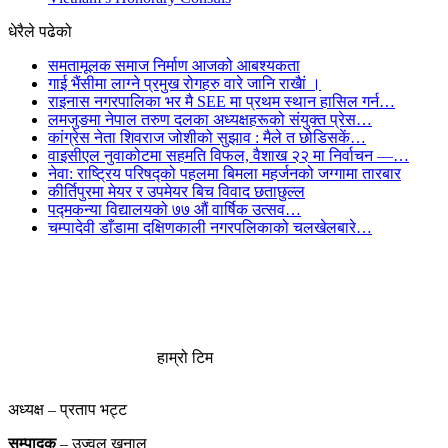
धेरैले पढेको
समतामूलक समाज निर्माण आजको आबश्यकता
गाई भैंसीमा लाग्ने प्रमुख रोगहरु वारे जानि राखैां ।
राइनास नगरपालिका भर मै SEE मा प्रथम स्थान हासिल गर्न…
लमजुङमा नेपाल तरुण दलका अध्यक्षहरूको संयुक्त प्रेस…
कांग्रेस नेता शिवराज जोशीको सुझाव : मैले त छोडिसकें…
वाइसीएल नुवाकोटमा सहमति विफल, वैशाख २२ मा निर्वाचन —…
नेवा: राष्ट्रिय परिषद्को पहलमा बिमला महर्जनको जग्गामा तारबार
कीर्तिपुरमा मेयर र उपमेयर बिच विवाद छताछुल्ल
पद्मकन्या विद्यालयको ७७ औं ‌‌वार्षिक ‌उत्सव…
चम्पादेवी डाँडामा दक्षिणकाली नगरपलिकाको चलखेलबारे…
हाम्रो टिम
अध्यक्ष – प्रताप भट्ट
सम्पादक
– उज्वल खनाल