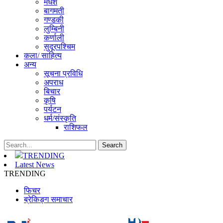
मधेश
बागमती
गण्डकी
लुम्बिनी
कर्णाली
सुदूरपश्चिम
कला/ साहित्य
अन्य
सूचना प्रविधि
अपराध
बिचार
कृषि
पर्यटन
धर्म/संस्कृति
राशिफल
TRENDING
Latest News
TRENDING
फिचर
ब्रेकिङ्ग समाचार