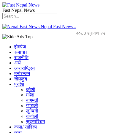
Fast Nepal News
Nepal Fast News -
२०८३ श्रावण २२
होमपेज
समाचार
राजनीति
अर्थ
अन्तराष्ट्रिय
मनोरन्जन
खेलकुद
प्रदेश
कोशी
मधेश
बागमती
गण्डकी
लुम्बिनी
कर्णाली
सुदूरपश्चिम
कला/ साहित्य
अन्य