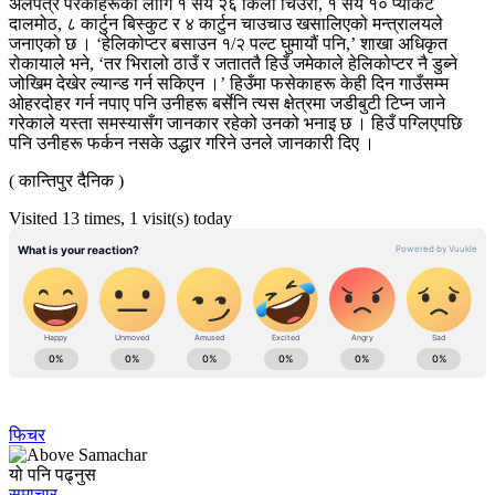
अलपत्र परेकाहरूका लागि १ सय २६ किलो चिउरा, १ सय १० प्याकेट
दालमोठ, ८ कार्टुन बिस्कुट र ४ कार्टुन चाउचाउ खसालिएको मन्त्रालयले
जनाएको छ । ‘हेलिकोप्टर बसाउन १/२ पल्ट घुमायौं पनि,’ शाखा अधिकृत
रोकायाले भने, ‘तर भिरालो ठाउँ र जताततै हिउँ जमेकाले हेलिकोप्टर नै डुब्ने
जोखिम देखेर ल्यान्ड गर्न सकिएन ।’ हिउँमा फसेकाहरू केही दिन गाउँसम्म
ओहरदोहर गर्न नपाए पनि उनीहरू बर्सेनि त्यस क्षेत्रमा जडीबुटी टिप्न जाने
गरेकाले यस्ता समस्यासँग जानकार रहेको उनको भनाइ छ । हिउँ पग्लिएपछि
पनि उनीहरू फर्कन नसके उद्धार गरिने उनले जानकारी दिए ।
( कान्तिपुर दैनिक )
Visited 13 times, 1 visit(s) today
फिचर
यो पनि पढ्नुस
समाचार