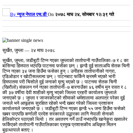
By
न्युज नेपाल एच.डी
On
२०७८ माघ २४, सोमबार १२:३९ गते
सुर्खेत, जुम्ला — २४ माघ २०७८
सुर्खेत, जुम्ला, जडीबुटी टिप्न गएका जुम्लाको तातोपानी गाउँपालिका–७ र ८ का
बासिन्दा हिमपात भएपछि पाटनमा फसेका छन् । झन्डै दुई साताअघि सेतक चिनी
टिप्न गएका ३४ जना हिउँमा फसेका हुन् । उनीहरू तातोपानीको गाग्रा,
एडिओडार र खोटीसल्लामा छन् । पाटनबाट फर्किने क्रममै भएको भारी
हिमपातमा परी चिसोले दुई जनाको मृत्यु भएको छ ।
पाटनमा सेतक चिनी
(खिरौलो) संकलन गर्न गएका तातोपानी–७ बारगाउँका ४६ वर्षीय मुन रावत र ८
की ३७ वर्षीया देवी शाहीको मृत्यु भएको जिल्ला प्रहरी कार्यालय जुम्लाले
जनाएको छ ।
जुम्ला र जाजरकोटको सीमाको धर्मशालामा अलपत्र परेका दुई
जनाले भने आफूहरू सुरक्षित रहेको भन्दै खबर गरेको जिल्ला प्रशासन
कार्यालयले जनाएको छ । जडीबुटी टिप्न गएका झन्डै ५५ जना हिउँमा फसेको
खबर पाएपछि कर्णाली प्रदेश सरकारले उद्धारका लागि नेपाली सेनाको
हेलिकोप्टर पठाएको थियो । तर अवतरण गर्ने ठाउँ नभएपछि खानेकुरा खसालेर
फर्किएको तातोपानी गाउँपालिकाका प्रमुख प्रशासकीय अधिकृत मिलन
बुढाथापाले बताए ।