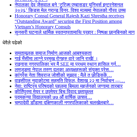
नेपालका देव जैसवाल बने ‘टुरिज्म एम्बासडर युनिभर्स इन्टरनेशनल
२०२६’ किड्स मेल ग्रान्ड विनर, विश्व मञ्चमा नेपालको गौरव उच्च
Honorary Consul General Rajesh Kazi Shrestha receives
“Outstanding Award” securing the First Position among
Vietnam’s Honorary Consuls
सुनसरी घटनाले धार्मिक स्वतन्त्रतामाथि प्रहार : निष्पक्ष छानबिनको माग
धेरैले पढेको
समतामूलक समाज निर्माण आजको आबश्यकता
गाई भैंसीमा लाग्ने प्रमुख रोगहरु वारे जानि राखैां ।
राइनास नगरपालिका भर मै SEE मा प्रथम स्थान हासिल गर्न…
लमजुङमा नेपाल तरुण दलका अध्यक्षहरूको संयुक्त प्रेस…
कांग्रेस नेता शिवराज जोशीको सुझाव : मैले त छोडिसकें…
वाइसीएल नुवाकोटमा सहमति विफल, वैशाख २२ मा निर्वाचन —…
नेवा: राष्ट्रिय परिषद्को पहलमा बिमला महर्जनको जग्गामा तारबार
कीर्तिपुरमा मेयर र उपमेयर बिच विवाद छताछुल्ल
पद्मकन्या विद्यालयको ७७ औं ‌‌वार्षिक ‌उत्सव…
चम्पादेवी डाँडामा दक्षिणकाली नगरपलिकाको चलखेलबारे…