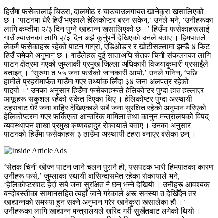
हिउँमा फसेकालाई चिउरा, दालमोठ र चाउचाउलगायत खानेकुरा खसालिएको
छ । ‘पाटनमा धेरै हिउँ भएकाले हेलिकोप्टर बस्न सकेन,’ उनले भने, ‘उनीहरूका
लागि कम्तीमा २/३ दिन पुग्ने खाद्यान्न खसालिएको छ ।’ हिउँमा फसेकाहरूलाई
गाउँ ल्याउनका लागि २/३ दिन अझै कुर्नुपर्ने देखिएको उनले बताए । हिमपातले
लेकमै फसेकाहरू रहेको पाटन गाग्रा, एडिओडार र खोटीसल्लामा झन्डै ४ फिट
हिउँ जमेको अनुमान छ । गाउँलेहरू दुई साताअघि सेतक चिनी संकलनका लागि
पाटन क्षेत्रमा गएको जुम्लाकी प्रमुख जिल्ला अधिकारी विजयाकुमारी प्रसाईंले
बताइन् ।
‘सुरुमा त ५५ जना फसेको जानकारी आयो,’ उनले भनिन्, ‘पछि
हामीले प्रहरीमार्फत गाउँमा गएर तथ्यांक लिँदा ३४ जना अलपत्र रहेको
पाइयो ।’ उनका अनुसार हिउँमा फसेकाहरूले हेलिकोप्टर पुग्दा हात हल्लाएर
आफूहरू सकुशल रहेको संकेत दिएका थिए । हेलिकोप्टर पुग्दा अस्थायी
टहराबाट धेरै जना बाहिर देखिएकाले सबै जना सुरक्षित रहेको अनुमान गरिएको
हेलिकोप्टरमा गएर फर्किएका आन्तरिक मामिला तथा कानुन मन्त्रालयको विपद्
व्यवस्थापन शाखा प्रमुख कृष्णबहादुर रोकायाले बताए । उनका अनुसार
पाटनको हिउँमा फसेकाहरू ३ ठाउँमा अस्थायी टहरा बनाएर बसेका छन् ।
‘सेतक चिनी खोज्न पाटन जाने चलन पुरानै हो, यसपटक भारी हिमपातका कारण
उनीहरू फसे,’ जुम्लाका स्थायी बासिन्दासमेत रहेका रोकायाले भने,
‘हेलिकोप्टरबाट हेर्दा सबै जना सुरक्षित नै छन् भन्ने देखियो । उनीहरू आवश्यक
बन्दोबस्तीका सामानसहित त्यहाँ जाने गरेकाले अरू समस्या त देखिँदैन तर
खाद्यान्नको समस्या हुन सक्ने अनुमान गरेर खानेकुरा खसालेका हौं ।’
उनीहरूका लागि खाद्यान्न मन्त्रालयले खरिद गरी सुर्खेतबाट लगेको थियो ।