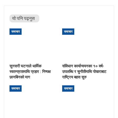
यो पनि पढ्नुस
समाचार
समाचार
सुनसरी घटनाले धार्मिक
संविधान कार्यान्वयनका १० वर्षः
स्वतन्त्रतामाथि प्रहार : निष्पक्ष
उपलब्धि र चुनौतीमाथि पोखराबाट
छानबिनको माग
राष्ट्रिय बहस सुरु
समाचार
समाचार