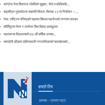
कांग्रेस नेता शिवराज जोशीको सुझाव : मैले त छोडिसकें…
वाइसीएल नुवाकोटमा सहमति विफल, वैशाख २२ मा निर्वाचन —…
नेवा: राष्ट्रिय परिषद्को पहलमा बिमला महर्जनको जग्गामा तारबार
कीर्तिपुरमा मेयर र उपमेयर बिच विवाद छताछुल्ल
पद्मकन्या विद्यालयको ७७ औं ‌‌वार्षिक ‌उत्सव…
चम्पादेवी डाँडामा दक्षिणकाली नगरपलिकाको चलखेलबारे…
हाम्रो टिम
अध्यक्ष – प्रताप भट्ट