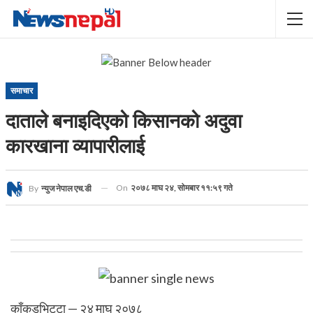
समाचार
दाताले बनाइदिएको किसानको अदुवा
कारखाना व्यापारीलाई
On
२०७८ माघ २४, सोमबार ११:५९ गते
By
न्युज नेपाल एच.डी
काँकडभिट्टा — २४ माघ २०७८