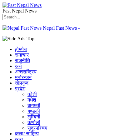
Fast Nepal News
Nepal Fast News -
होमपेज
समाचार
राजनीति
अर्थ
अन्तराष्ट्रिय
मनोरन्जन
खेलकुद
प्रदेश
कोशी
मधेश
बागमती
गण्डकी
लुम्बिनी
कर्णाली
सुदूरपश्चिम
कला/ साहित्य
अन्य