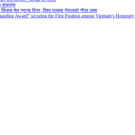
 शुभारम्भ
किड्स मेल ग्रान्ड विनर, विश्व मञ्चमा नेपालको गौरव उच्च
tanding Award” securing the First Position among Vietnam’s Honorary