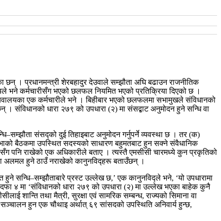
ेका छन् । प्रधानमन्त्री शेरबहादुर देउवाले सम्झौता अघि बढाउन राजनीतिक
ले भने कर्मचारीसँग भएको छलफल नियमित भएको प्रतिक्रिया दिएको छ ।
चिवालयका एक कर्मचारीले भने ।
बिहीबार भएको छलफलमा सभामुखले संविधानको
न् । संविधानको धारा २७९ को उपधारा (२) मा संसद्बाट अनुमोदन हुने सन्धि वा
धि–सम्झौता संसद्को दुई तिहाइबाट अनुमोदन गर्नुपर्ने व्यवस्था छ । तर (क)
निधिसभाको बैठकमा उपस्थित सदस्यको साधारण बहुमतबाट हुन सक्ने संवैधानिक
ूसँग पनि राखेको एक अधिकारीले बताए । त्यस्तै एमसीसी चारमध्ये कुन प्रकृतिको
मा अलमल हुने ठाउँ नराखेको कानुनविद्हरू बताउँछन् ।
हुने सन्धि–सम्झौताबारे प्रस्ट उल्लेख छ,’ एक कानुनविद्ले भने, ‘यो उपधारामा
दफा ४ मा ‘संविधानको धारा २७९ को उपधारा (२) मा उल्लेख भएका बाहेक कुनै
ीलाई शान्ति तथा मैत्री, सुरक्षा एवं सामरिक सम्बन्ध, राज्यको सिमाना वा
 सञ्चालन हुन एक चौथाइ अर्थात् ६९ सांसदको उपस्थिति अनिवार्य हुन्छ,