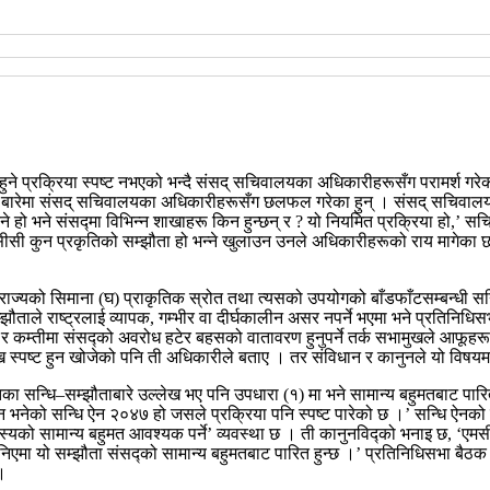
 हुने प्रक्रिया स्पष्ट नभएको भन्दै संसद् सचिवालयका अधिकारीहरूसँग परामर्श गर
 बारेमा संसद् सचिवालयका अधिकारीहरूसँग छलफल गरेका हुन् ।
संसद् सचिवालय
ो भने संसद्मा विभिन्न शाखाहरू किन हुन्छन् र ? यो नियमित प्रक्रिया हो,’ स
एमसीसी कुन प्रकृतिको सम्झौता हो भन्ने खुलाउन उनले अधिकारीहरूको राय मागेका छ
ल राज्यको सिमाना (घ) प्राकृतिक स्रोत तथा त्यसको उपयोगको बाँडफाँटसम्बन्धी सन्
सम्झौताले राष्ट्रलाई व्यापक, गम्भीर वा दीर्घकालीन असर नपर्ने भएमा भने प्रति
े र कम्तीमा संसद्को अवरोध हटेर बहसको वातावरण हुनुपर्ने तर्क सभामुखले आफूहर
मुख स्पष्ट हुन खोजेको पनि ती अधिकारीले बताए । तर संविधान र कानुनले यो विषय
ा सन्धि–सम्झौताबारे उल्लेख भए पनि उपधारा (१) मा भने सामान्य बहुमतबाट पारित 
न भनेको सन्धि ऐन २०४७ हो जसले प्रक्रिया पनि स्पष्ट पारेको छ ।’
सन्धि ऐनको 
स्यको सामान्य बहुमत आवश्यक पर्ने’ व्यवस्था छ । ती कानुनविद्को भनाइ छ, ‘एमसीस
निएमा यो सम्झौता संसद्को सामान्य बहुमतबाट पारित हुन्छ ।’ प्रतिनिधिसभा बैठक
 ।