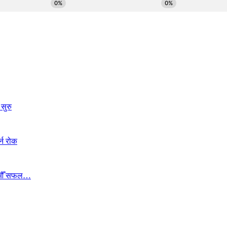
सुरु
्न रोक
ा १७औँ सफल…