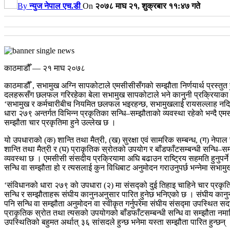
By
न्युज नेपाल एच.डी
On
२०७८ माघ २१, शुक्रबार ११:४७ गते
काठमाडौँ — २१ माघ २०७८
काठमाडौँ , सभामुख अग्नि सापकोटाले एमसीसीसँगको सम्झौता निर्णयार्थ प्रस्तुत
दलहरूसँग छलफल गरिरहेका बेला सभामुख सापकोटाले भने कानुनी प्रक्रियाका
‘सभामुख र कर्मचारीबीच नियमित छलफल भइरहन्छ, सभामुखलाई रायसल्लाह नदिने ह
धारा २७९ अन्तर्गत विभिन्न प्रकृतिका सन्धि–सम्झौताको व्यवस्था रहेको भन्दै 
सम्झौता चार प्रकृतिमा हुने उल्लेख छ ।
यो उपधाराको (क) शान्ति तथा मैत्री, (ख) सुरक्षा एवं सामरिक सम्बन्ध, (ग) नेपा
शान्ति तथा मैत्री र (घ) प्राकृतिक स्रोतको उपयोग र बाँडफाँटसम्बन्धी सन्धि–
व्यवस्था छ ।
एमसीसी संसदीय प्रक्रियामा अघि बढाउन राष्ट्रिय सहमति हुनुपर्न
सन्धि वा सम्झौता हो र त्यसलाई कुन विधिबाट अनुमोदन गराउनुपर्छ भन्नेमा सभा
‘संविधानको धारा २७९ को उपधारा (२) मा संसद्को दुई तिहाइ चाहिने चार प्रकृतिक
सन्धि र सम्झौताहरू संघीय कानुनअनुसार पारित हुनेछ भनिएको छ । संघीय कानु
पनि सन्धि वा सम्झौता अनुमोदन वा स्वीकृत गर्नुपरेमा संघीय संसद्मा उपस्थित सद
प्राकृतिक स्रोत तथा त्यसको उपयोगको बाँडफाँटसम्बन्धी सन्धि वा सम्झौता नमा
उपस्थितिको बहुमत अर्थात् ३६ सांसदले हुन्छ भनेमा यस्ता सम्झौता पारित हुन्छन्