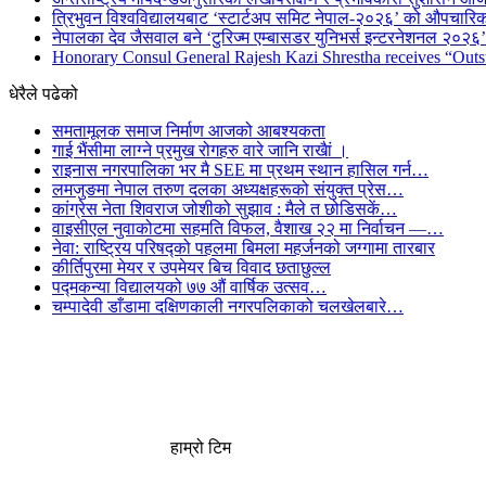
त्रिभुवन विश्वविद्यालयबाट ‘स्टार्टअप समिट नेपाल-२०२६’ को औपचारिक
नेपालका देव जैसवाल बने ‘टुरिज्म एम्बासडर युनिभर्स इन्टरनेशनल २०२६’ 
Honorary Consul General Rajesh Kazi Shrestha receives “Outs
धेरैले पढेको
समतामूलक समाज निर्माण आजको आबश्यकता
गाई भैंसीमा लाग्ने प्रमुख रोगहरु वारे जानि राखैां ।
राइनास नगरपालिका भर मै SEE मा प्रथम स्थान हासिल गर्न…
लमजुङमा नेपाल तरुण दलका अध्यक्षहरूको संयुक्त प्रेस…
कांग्रेस नेता शिवराज जोशीको सुझाव : मैले त छोडिसकें…
वाइसीएल नुवाकोटमा सहमति विफल, वैशाख २२ मा निर्वाचन —…
नेवा: राष्ट्रिय परिषद्को पहलमा बिमला महर्जनको जग्गामा तारबार
कीर्तिपुरमा मेयर र उपमेयर बिच विवाद छताछुल्ल
पद्मकन्या विद्यालयको ७७ औं ‌‌वार्षिक ‌उत्सव…
चम्पादेवी डाँडामा दक्षिणकाली नगरपलिकाको चलखेलबारे…
हाम्रो टिम