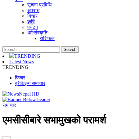
सूचना प्रविधि
अपराध
बिचार
कृषि
पर्यटन
धर्म/संस्कृति
राशिफल
TRENDING
Latest News
TRENDING
फिचर
ब्रेकिङ्ग समाचार
समाचार
एमसीसीबारे सभामुखको परामर्श