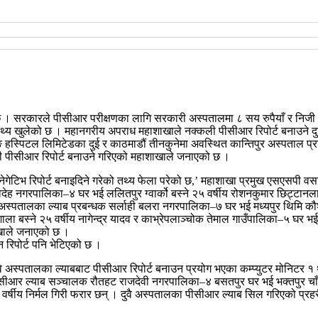
य छ । सरकारले पीसीआर परीक्षणका लागि सरकारी अस्पतालमा ८ सय रुपैयाँ र निज
तथ्य खुलेको छ ।
महानगरीय अपराध महाशाखाले नक्कली पीसीआर रिपोर्ट बनाउने द
 हस्पिटल लिमिटेडका दुई र काठमाडौं तीनकुनेमा अवस्थित कान्तिपुर अस्पताल प्र
ी पीसीआर रिपोर्ट बनाउने गरिएको महाशाखाले जनाएको छ ।
गेटिभ रिपोर्ट बनाइदिने गरेको तथ्य फेला परेको छ,’ महाशाखा प्रमुख एसएसपी वसन्
विदेह नगरपालिका–४ घर भई ललितपुर ग्वार्को बस्ने २५ वर्षीय रोशनकुमार छिट्ट
स्पतालका ल्याब प्रबन्धक सर्लाही बलरा नगरपालिका–७ घर भई मध्यपुर थिमि कौशलट
ौशाला बस्ने २५ वर्षीय नागेन्द्र यादव र काभ्रेपलाञ्चोक तेमाल गाउँपालिका–५ घर 
शाखाले जनाएको छ ।
न रिपोर्ट पनि भेटिएको छ ।
 दुवै अस्पतालका ल्याबबाट पीसीआर रिपोर्ट बनाउन प्रयोग भएका कम्प्युटर मोनिटर
सीआर ल्याब सञ्चालक रौतहट राजदेवी नगरपालिका–४ बसतपुर घर भई भक्तपुर चाँगुन
्षीय निर्मल गिरी फरार छन् ।
दुवै अस्पतालका पीसीआर ल्याब सिल गरिएको प्रहर