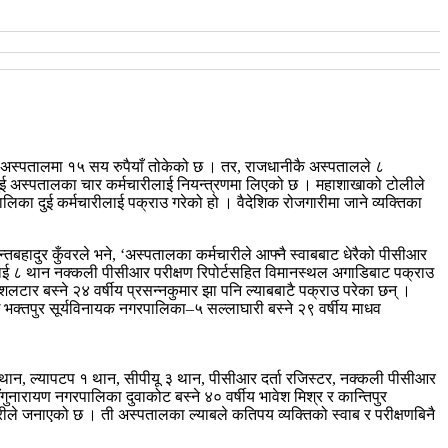
ी अस्पतालमा १५ सय रुपैयाँ तोकेको छ । तर, राजधानीकै अस्पतालले ८
ुई अस्पतालका चार कर्मचारीलाई नियन्त्रणमा लिएको छ । महाशाखाको टोलीले
ालिका दुई कर्मचारीलाई पक्राउ गरेको हो ।
वैदेशिक रोजगारीमा जाने व्यक्तिका
तबहादुर कुँवरले भने, ‘अस्पतालका कर्मचारीले आफ्नै स्वाबबाट धेरैको पीसीआर
ानलाई ८ थान नक्कली पीसीआर परीक्षण रिपोर्टसहित विमानस्थल अगाडिबाट पक्राउ
ार बस्ने २४ वर्षीय प्रसन्नकुमार झा पनि ल्याबबाटै पक्राउ परेका छन् ।
भई भक्तपुर सूर्यविनायक नगरपालिका–५ सल्लाघारी बस्ने २९ वर्षीय माधव
 १ थान, ल्यापटप १ थान, सीपीयू ३ थान, पीसीआर दर्ता रजिस्टर, नक्कली पीसीआर
ारायण नगरपालिका दुवाकोट बस्ने ४० वर्षीय भावेश मिश्र र कान्तिपुर
ीले जनाएको छ । ती अस्पतालका ल्याबले कतिपय व्यक्तिको स्वाब र परीक्षणबिनै