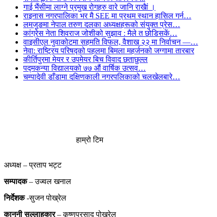
गाई भैंसीमा लाग्ने प्रमुख रोगहरु वारे जानि राखैां ।
राइनास नगरपालिका भर मै SEE मा प्रथम स्थान हासिल गर्न…
लमजुङमा नेपाल तरुण दलका अध्यक्षहरूको संयुक्त प्रेस…
कांग्रेस नेता शिवराज जोशीको सुझाव : मैले त छोडिसकें…
वाइसीएल नुवाकोटमा सहमति विफल, वैशाख २२ मा निर्वाचन —…
नेवा: राष्ट्रिय परिषद्को पहलमा बिमला महर्जनको जग्गामा तारबार
कीर्तिपुरमा मेयर र उपमेयर बिच विवाद छताछुल्ल
पद्मकन्या विद्यालयको ७७ औं ‌‌वार्षिक ‌उत्सव…
चम्पादेवी डाँडामा दक्षिणकाली नगरपलिकाको चलखेलबारे…
हाम्रो टिम
अध्यक्ष – प्रताप भट्ट
सम्पादक
– उज्वल खनाल
निर्देशक
-सुजन पोख्रेल
कानुनी
सल्लाहकार
– कृष्णप्रसाद पोख्रेल