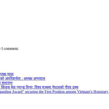
e I comment.
ध्यक्ष मल्ल
को अपरिहार्यता : अध्यक्ष अग्रवाल
 शुभारम्भ
किड्स मेल ग्रान्ड विनर, विश्व मञ्चमा नेपालको गौरव उच्च
tanding Award” securing the First Position among Vietnam’s Honorary