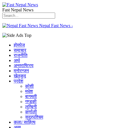
Fast Nepal News
Nepal Fast News -
होमपेज
समाचार
राजनीति
अर्थ
अन्तराष्ट्रिय
मनोरन्जन
खेलकुद
प्रदेश
कोशी
मधेश
बागमती
गण्डकी
लुम्बिनी
कर्णाली
सुदूरपश्चिम
कला/ साहित्य
अन्य