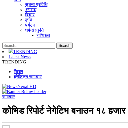
सूचना प्रविधि
अपराध
बिचार
कृषि
पर्यटन
धर्म/संस्कृति
राशिफल
TRENDING
Latest News
TRENDING
फिचर
ब्रेकिङ्ग समाचार
समाचार
कोभिड रिपोर्ट नेगेटिभ बनाउन १८ हजार 