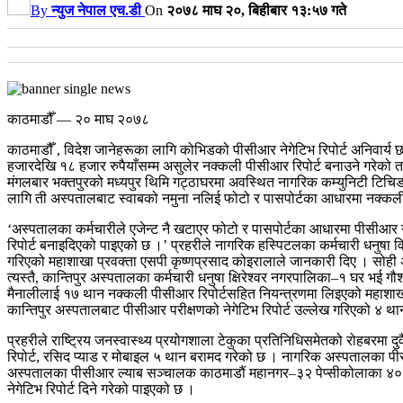
By
न्युज नेपाल एच.डी
On
२०७८ माघ २०, बिहीबार १३:५७ गते
काठमाडौँ — २० माघ २०७८
काठमाडौँ , विदेश जानेहरूका लागि कोभिडको पीसीआर नेगेटिभ रिपोर्ट अनिवार्
हजारदेखि १८ हजार रुपैयाँसम्म असुलेर नक्कली पीसीआर रिपोर्ट बनाउने गरेको 
मंगलबार भक्तपुरको मध्यपुर थिमि गट्ठाघरमा अवस्थित नागरिक कम्युनिटी टिचिङ
लागि ती अस्पतालबाट स्वाबको नमुना नलिई फोटो र पासपोर्टका आधारमा नक्कल
‘अस्पतालका कर्मचारीले एजेन्ट नै खटाएर फोटो र पासपोर्टका आधारमा पीसीआर ने
रिपोर्ट बनाइदिएको पाइएको छ ।’
प्रहरीले नागरिक हस्पिटलका कर्मचारी धनुषा 
गरिएको महाशाखा प्रवक्ता एसपी कृष्णप्रसाद कोइरालाले जानकारी दिए । सोही अ
त्यस्तै, कान्तिपुर अस्पतालका कर्मचारी धनुषा क्षिरेश्वर नगरपालिका–१ घर भई ग
मैनालीलाई १७ थान नक्कली पीसीआर रिपोर्टसहित नियन्त्रणमा लिइएको महा
कान्तिपुर अस्पतालबाट पीसीआर परीक्षणको नेगेटिभ रिपोर्ट उल्लेख गरिएको ४ था
प्रहरीले राष्ट्रिय जनस्वास्थ्य प्रयोगशाला टेकुका प्रतिनिधिसमेतको रोहबरमा
रिपोर्ट, रसिद प्याड र मोबाइल ५ थान बरामद गरेको छ । नागरिक अस्पतालका पी
अस्पतालका पीसीआर ल्याब सञ्चालक काठमाडौं महानगर–३२ पेप्सीकोलाका ४० वर
नेगेटिभ रिपोर्ट दिने गरेको पाइएको छ ।