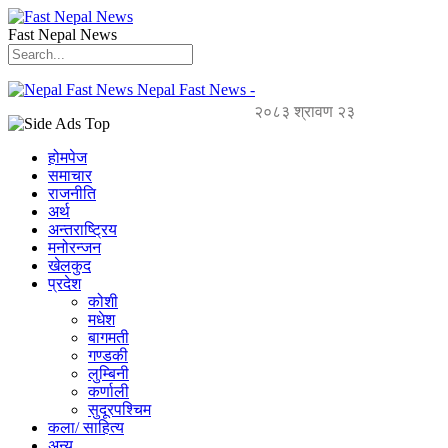
Fast Nepal News
Nepal Fast News -
२०८३ श्रावण २३
होमपेज
समाचार
राजनीति
अर्थ
अन्तराष्ट्रिय
मनोरन्जन
खेलकुद
प्रदेश
कोशी
मधेश
बागमती
गण्डकी
लुम्बिनी
कर्णाली
सुदूरपश्चिम
कला/ साहित्य
अन्य