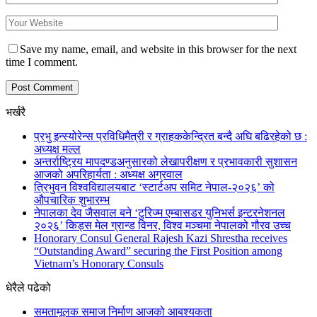
Save my name, email, and website in this browser for the next
time I comment.
भर्खरै
प्रभु इन्स्योरेन्स प्रविधिमैत्री र ग्राहककेन्द्रित बन्दै अघि बढिरहेको छ :
अध्यक्ष मल्ल
अन्तर्राष्ट्रिय मापदण्डअनुसारको लेखापरीक्षण र प्रभावकारी सुशासन
आजको अपरिहार्यता : अध्यक्ष अग्रवाल
त्रिभुवन विश्वविद्यालयबाट ‘स्टार्टअप समिट नेपाल-२०२६’ को
औपचारिक शुभारम्भ
नेपालका देव जैसवाल बने ‘टुरिज्म एम्बासडर युनिभर्स इन्टरनेशनल
२०२६’ किड्स मेल ग्रान्ड विनर, विश्व मञ्चमा नेपालको गौरव उच्च
Honorary Consul General Rajesh Kazi Shrestha receives
“Outstanding Award” securing the First Position among
Vietnam’s Honorary Consuls
धेरैले पढेको
समतामूलक समाज निर्माण आजको आबश्यकता