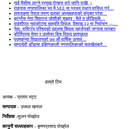
गाई भैंसीमा लाग्ने प्रमुख रोगहरु वारे जानि राखैां ।
राइनास नगरपालिका भर मै SEE मा प्रथम स्थान हासिल गर्न…
लमजुङमा नेपाल तरुण दलका अध्यक्षहरूको संयुक्त प्रेस…
कांग्रेस नेता शिवराज जोशीको सुझाव : मैले त छोडिसकें…
वाइसीएल नुवाकोटमा सहमति विफल, वैशाख २२ मा निर्वाचन —…
नेवा: राष्ट्रिय परिषद्को पहलमा बिमला महर्जनको जग्गामा तारबार
कीर्तिपुरमा मेयर र उपमेयर बिच विवाद छताछुल्ल
पद्मकन्या विद्यालयको ७७ औं ‌‌वार्षिक ‌उत्सव…
चम्पादेवी डाँडामा दक्षिणकाली नगरपलिकाको चलखेलबारे…
हाम्रो टिम
अध्यक्ष – प्रताप भट्ट
सम्पादक
– उज्वल खनाल
निर्देशक
-सुजन पोख्रेल
कानुनी
सल्लाहकार
– कृष्णप्रसाद पोख्रेल