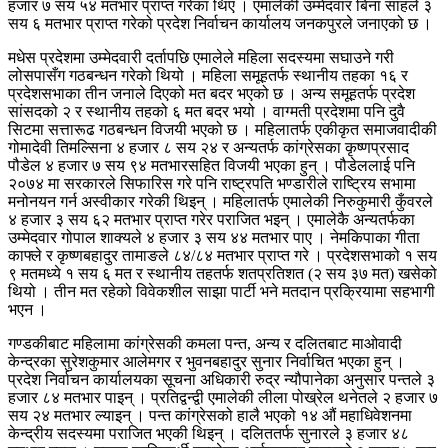
हजार ७ सय ५४ मतभार प्राप्त गरेका थिए । एमालेकी उम्मेदवार बिना साहले ३
सय ६ मतभार प्राप्त गरेको प्रदेश निर्वाचन कार्यालय जनकपुरले जनाएको छ ।
मधेस प्रदेशमा उम्मेदवारी दर्तापछि एमालेले महिला सदस्यमा सघाउने गरी
लोसपासँग गठबन्धन गरेको थियो । महिला समूहतर्फ स्थानीय तहका १६ र
प्रदेशसभाका तीन जनाले दिएको मत बदर भएको छ । अन्य समूहतर्फ प्रदेश
सांसदको २ र स्थानीय तहको ६ मत बदर भयो । वाग्मती प्रदेशमा पनि दुवै
सिटमा सत्तारूढ गठबन्धन विजयी भएको छ । महिलातर्फ एकीकृत समाजवादीकी
गोमादेवी तिमल्सिना ४ हजार ८ सय २४ र अन्यतर्फ कांग्रेसका कृष्णप्रसाद
पौडेल ४ हजार ७ सय ९४ मतभारसहित विजयी भएका हुन् । पौडेललाई पनि
२०७४ मा सरकारले सिफारिस गरे पनि राष्ट्रपति भण्डारीले राष्ट्रिय सभामा
मनोनयन गर्न अस्वीकार गरेकी थिइन् । महिलातर्फ एमालेकी निरुकुमारी कुँवरले
४ हजार ३ सय ६२ मतभार प्राप्त गरेर पराजित भइन् । एमालेकै अन्यतर्फका
उम्मेदवार गोपाल शाक्यले ४ हजार ३ सय ४४ मतभार पाए । नेमकिपाका गीता
काफ्ले र कृष्णबहादुर तामाङले ८४/८४ मतभार प्राप्त गरे । प्रदेशसभाको १ सय
९ मतमध्ये १ सय ६ मत र स्थानीय तहतर्फ शतप्रतिशत (२ सय ३७ मत) खसेको
थियो । तीन मत रहेको विवेकशील साझा पार्टी भने मतदान प्रक्रियामा सहभागी
भएन ।
गण्डकीबाट महिलामा कांग्रेसकी कमला पन्त, अन्य र दलितबाट माओवादी
केन्द्रका सुरेशकुमार आलेमगर र भुवनबहादुर सुनार निर्वाचित भएका हुन् ।
प्रदेश निर्वाचन कार्यालयका सूचना अधिकारी रुद्र न्यौपानेका अनुसार पन्तले ३
हजार ८४ मतभार पाइन् । प्रतिद्वन्द्वी एमालेकी लीला पोख्रेल थनेतले २ हजार ७
सय २४ मतभार ल्याइन् । पन्त कांग्रेसको हालै भएको १४ औं महाधिवेशनमा
केन्द्रीय सदस्यमा पराजित भएकी थिइन् । दलिततर्फ सुनारले ३ हजार ४८