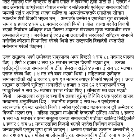
सिट गुमाउँदा पनि राष्ट्रिय सभामा एमाले नै सबैभन्दा ठूलो पार्टी छ । प्रदेश १
बाट अन्यतर्फ कांग्रेसका गोपाल बस्नेत र महिलातर्फ एकीकृत समाजवादीकी
जयन्ती राई र अपांगता भएका व्यक्ति वा अल्पसंख्यकतर्फ एमालेका सोनाम
ग्याल्जेन शेर्पा विजयी भएका छन् । अन्यतर्फ बस्नेत र एमालेका गुरु बरालको
समान ४ हजार ४ सय ८८ मतभार आएको थियो । गोला तान्दा बस्नेत विजयी
भएको निर्वाचन अधिकृत तथा जिल्ला अदालत मोरङका मुख्य न्यायाधीश भरत
लम्सालले बताए । बस्नेतलाई २०७४ मा तत्कालीन सरकारले राष्ट्रिय सभाको
मनोनीत कोटामा सिफारिस गरेको थियो तर राष्ट्रपति विद्यादेवी भण्डारीले
मनोनयन गरेकी थिइनन् ।
उक्त समूहका अर्का उम्मेदवार राप्रपाका अमर विष्टले १ सय ८८ मतभार पाएका
थिए । शेर्पा ४ हजार ७ सय ३४ मतभार ल्याएर विजयी भएका हुन् । उनका
प्रतिद्वन्द्वी जनता समाजवादी पार्टीका हेमराज राईले ४ हजार ३ सय ६८ मतभार
प्राप्त गरेका थिए । ४ मत भने बदर भएको थियो । महिलातर्फ एकीकृत
समाजवादीकी राई ४ हजार ६ सय ९२ मतभार ल्याएर विजयी भएकी हुन् । उक्त
समूहमा एमालेकी सुमित्रा भण्डारीले ४ हजार ३ सय ६२ र राप्रपाकी रञ्जु
प्याकुरेलले १ सय २० मतभार प्राप्त गरेका थिए । तीनवटा मत बदर भएको
थियो । लम्सालका अनुसार स्थानीय तहका दुई प्रतिनिधि र एक प्रदेश सांसद
मतदानमा अनुपस्थित थिए । स्थानीय तहतर्फ २ सय ७० र प्रदेशसभा
सदस्यतर्फ ९१ मत खसेको थियो । मधेस प्रदेशबाट गठबन्धनका दुवै उम्मेदवार
विजयी भएका छन् । महिला समूहमा माओवादी केन्द्रकी उर्मिला अर्याल ६ हजार
१ सय ५६ मतभार र अन्य समूहमा जनता समाजवादी पार्टीका खालिद सिद्धिकीले
६ हजार ६ सय ७८ मतभारसहित विजयी भएको प्रदेश निर्वाचन कार्यालय
जनकपुरकी प्रमुख पुष्पा झाले बताइन् । अन्यमा एमालेका उसमान अन्सारीले २
हजार ७ सय ६६ र महिलामा लोकतान्त्रिक समाजवादी पार्टीकी रूपा यादवले २