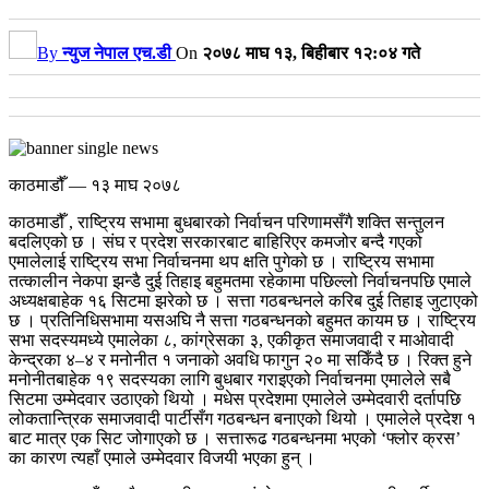
By
न्युज नेपाल एच.डी
On
२०७८ माघ १३, बिहीबार १२:०४ गते
काठमाडौँ — १३ माघ २०७८
काठमाडौँ , राष्ट्रिय सभामा बुधबारको निर्वाचन परिणामसँगै शक्ति सन्तुलन
बदलिएको छ । संघ र प्रदेश सरकारबाट बाहिरिएर कमजोर बन्दै गएको
एमालेलाई राष्ट्रिय सभा निर्वाचनमा थप क्षति पुगेको छ ।
राष्ट्रिय सभामा
तत्कालीन नेकपा झन्डै दुई तिहाइ बहुमतमा रहेकामा पछिल्लो निर्वाचनपछि एमाले
अध्यक्षबाहेक १६ सिटमा झरेको छ । सत्ता गठबन्धनले करिब दुई तिहाइ जुटाएको
छ । प्रतिनिधिसभामा यसअघि नै सत्ता गठबन्धनको बहुमत कायम छ ।
राष्ट्रिय
सभा सदस्यमध्ये एमालेका ८, कांग्रेसका ३, एकीकृत समाजवादी र माओवादी
केन्द्रका ४–४ र मनोनीत १ जनाको अवधि फागुन २० मा सकिँदै छ । रिक्त हुने
मनोनीतबाहेक १९ सदस्यका लागि बुधबार गराइएको निर्वाचनमा एमालेले सबै
सिटमा उम्मेदवार उठाएको थियो । मधेस प्रदेशमा एमालेले उम्मेदवारी दर्तापछि
लोकतान्त्रिक समाजवादी पार्टीसँग गठबन्धन बनाएको थियो । एमालेले प्रदेश १
बाट मात्र एक सिट जोगाएको छ । सत्तारूढ गठबन्धनमा भएको ‘फ्लोर क्रस’
का कारण त्यहाँ एमाले उम्मेदवार विजयी भएका हुन् ।