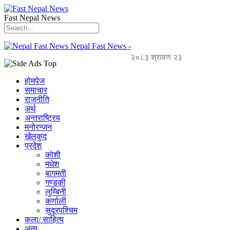
Fast Nepal News
Nepal Fast News -
२०८३ श्रावण २३
होमपेज
समाचार
राजनीति
अर्थ
अन्तराष्ट्रिय
मनोरन्जन
खेलकुद
प्रदेश
कोशी
मधेश
बागमती
गण्डकी
लुम्बिनी
कर्णाली
सुदूरपश्चिम
कला/ साहित्य
अन्य