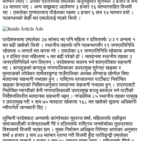
मतभार ल्याए । उनका प्रतिस्पर्धी एमालेका अर्जुनकुमार सुनामले २ हजार ७ सय
२४ मतभार पाए । अन्य समूहबाट आलेमगर ३ हजार ९६ मतभारसहित विजयी
भए । एमालेका पुण्यप्रसाद पौडेलका पक्षमा २ हजार ६ सय ९४ मतभार पर्‍यो ।
गठबन्धनको केही मत एमालेलाई गएको थियो ।
प्रदेशसभामा एमालेका २७ सांसद भए पनि महिला र दलिततर्फ २/२ र अन्यमा १
मत बढी खसेको थियो । स्थानीय तहतर्फ पनि गठबन्धनसँग ९९ जनप्रतिनिधि
रहेकामा ५ जनाले मत क्रस गरे । एमालेका ६९ जनप्रतिनिधि रहेकामा अन्यमा
६ र दलित तथा महिलामा ५ मत बढी परेको हो । मतदानमा स्थानीय तहका २
जनप्रतिनिधिले भाग लिएनन् । प्रदेशसभा सदस्य भने शतप्रतिशत सहभागी
भए । बागलुङको बागलुङ नगरपालिकाका उपप्रमुख सुरेन्द्र खड्का र
मुस्ताङको लोघेकर दामोदरकुण्ड गाउँपालिका अध्यक्ष लोप्साङ छोम्पेल विष्ट
मतदानमा सहभागी नभएका हुन् । राष्ट्रिय प्रजातन्त्र पार्टीबाट निर्वाचित
खड्का केन्द्रको निर्देशनअनुसार मतदानमा सहभागी नभएका हुन् । राप्रपाबाटै
निर्वाचित म्याग्दीको बेनी नगरपालिकाकी उपप्रमुख सञ्जु बरुवाल भने पार्टीको
निर्देशनविपरीत मतदानमा सहभागी भइन् । गण्डकीमा ८५ स्थानीय तहका प्रमुख
र उपप्रमुख गरी १ सय ७० मतदाता रहेकामा १६८ मत खसेको सूचना अधिकारी
न्यौपानेले जानकारी दिए ।
लुम्बिनी प्रदेशबाट अन्यतर्फ कांग्रेसका युवराज शर्मा, महिलातर्फ एकीकृत
समाजवादीकी राजेन्द्रलक्ष्मी गैरे र दलिततर्फ राष्ट्रिय जनमोर्चाका तुलप्रसाद
विश्वकर्मा विजयी भएका छन् । मुख्य निर्वाचन अधिकृत रितेन्द्र थापाका अनुसार
शर्मा ४ हजार ३ सय ४४ मतभार प्राप्त गरी विजयी हुँदा प्रतिद्वन्द्वी एमालेका
रामदयाल गुप्ताले ३ हजार ३ सय ७८ मतभार मात्र ल्याए । महिलातर्फ गैरेले ४