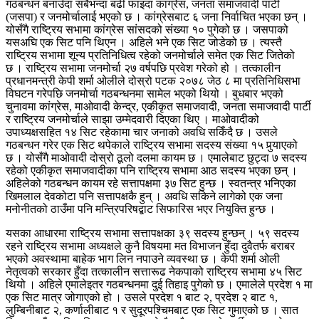
गठबन्धन बनाउँदा सबैभन्दा बढी फाइदा कांग्रेस, जनता समाजवादी पार्टी
(जसपा) र जनमोर्चालाई भएको छ । कांग्रेसबाट ६ जना निर्वाचित भएका छन् ।
योसँगै राष्ट्रिय सभामा कांग्रेस सांसदको संख्या १० पुगेको छ । जसपाको
यसअघि एक सिट पनि थिएन । अहिले भने एक सिट जोडेको छ । त्यस्तै
राष्ट्रिय सभामा शून्य प्रतिनिधित्व रहेको जनमोर्चाले समेत एक सिट जितेको
छ । राष्ट्रिय सभामा जनमोर्चा २७ वर्षपछि प्रवेश गरेको हो । तत्कालीन
प्रधानमन्त्री केपी शर्मा ओलीले दोस्रो पटक २०७८ जेठ ८ मा प्रतिनिधिसभा
विघटन गरेपछि जनमोर्चा गठबन्धनमा सामेल भएको थियो । बुधबार भएको
चुनावमा कांग्रेस, माओवादी केन्द्र, एकीकृत समाजवादी, जनता समाजवादी पार्टी
र राष्ट्रिय जनमोर्चाले साझा उम्मेदवारी दिएका थिए ।
माओवादीको
उपाध्यक्षसहित १४ सिट रहेकामा चार जनाको अवधि सकिँदै छ । उसले
गठबन्धन गरेर एक सिट थपेकाले राष्ट्रिय सभामा सदस्य संख्या १५ पुर्‍याएको
छ । योसँगै माओवादी दोस्रो ठूलो दलमा कायम छ । एमालेबाट छुट्दा ७ सदस्य
रहेको एकीकृत समाजवादीका पनि राष्ट्रिय सभामा आठ सदस्य भएका छन् ।
अहिलेको गठबन्धन कायम रहे सत्तापक्षमा ३७ सिट हुन्छ । स्वतन्त्र भनिएका
खिमलाल देवकोटा पनि सत्तापक्षकै हुन् । अवधि सकिने लागेको एक जना
मनोनीतको ठाउँमा पनि मन्त्रिपरिषद्बाट सिफारिस भएर नियुक्ति हुन्छ ।
यसका आधारमा राष्ट्रिय सभामा सत्तापक्षका ३९ सदस्य हुन्छन् । ५९ सदस्य
रहने राष्ट्रिय सभामा अध्यक्षले कुनै विषयमा मत विभाजन हुँदा दुवैतर्फ बराबर
भएको अवस्थामा बाहेक भाग लिन नपाउने व्यवस्था छ । केपी शर्मा ओली
नेतृत्वको सरकार हुँदा तत्कालीन सत्तारूढ नेकपाको राष्ट्रिय सभामा ४५ सिट
थियो । अहिले एमालेइतर गठबन्धनमा दुई तिहाइ पुगेको छ । एमालेले प्रदेश १ मा
एक सिट मात्र जोगाएको हो । उसले प्रदेश १ बाट २, प्रदेश २ बाट १,
लुम्बिनीबाट २, कर्णालीबाट १ र सुदूरपश्चिमबाट एक सिट गुमाएको छ । सात