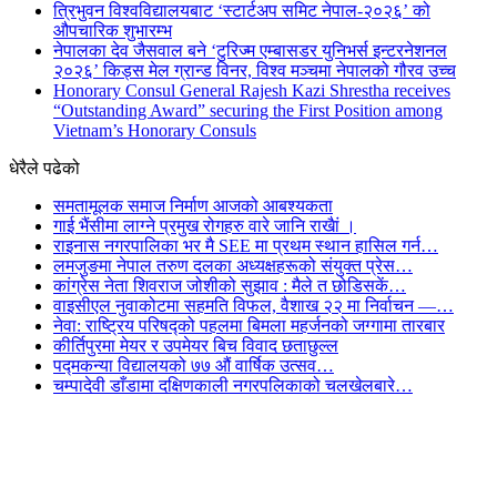
त्रिभुवन विश्वविद्यालयबाट ‘स्टार्टअप समिट नेपाल-२०२६’ को
औपचारिक शुभारम्भ
नेपालका देव जैसवाल बने ‘टुरिज्म एम्बासडर युनिभर्स इन्टरनेशनल
२०२६’ किड्स मेल ग्रान्ड विनर, विश्व मञ्चमा नेपालको गौरव उच्च
Honorary Consul General Rajesh Kazi Shrestha receives
“Outstanding Award” securing the First Position among
Vietnam’s Honorary Consuls
धेरैले पढेको
समतामूलक समाज निर्माण आजको आबश्यकता
गाई भैंसीमा लाग्ने प्रमुख रोगहरु वारे जानि राखैां ।
राइनास नगरपालिका भर मै SEE मा प्रथम स्थान हासिल गर्न…
लमजुङमा नेपाल तरुण दलका अध्यक्षहरूको संयुक्त प्रेस…
कांग्रेस नेता शिवराज जोशीको सुझाव : मैले त छोडिसकें…
वाइसीएल नुवाकोटमा सहमति विफल, वैशाख २२ मा निर्वाचन —…
नेवा: राष्ट्रिय परिषद्को पहलमा बिमला महर्जनको जग्गामा तारबार
कीर्तिपुरमा मेयर र उपमेयर बिच विवाद छताछुल्ल
पद्मकन्या विद्यालयको ७७ औं ‌‌वार्षिक ‌उत्सव…
चम्पादेवी डाँडामा दक्षिणकाली नगरपलिकाको चलखेलबारे…