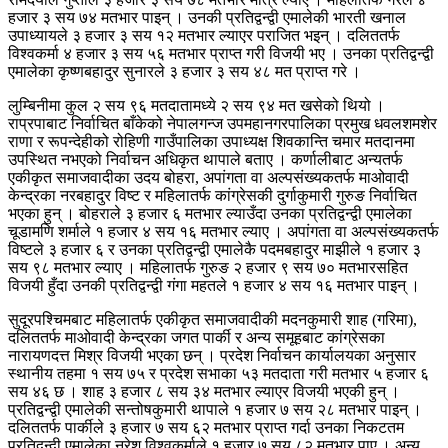
हजार ३ सय ७४ मतभार पाइन् । उनकी प्रतिद्वन्द्वी एमालेकी भारती खनाल
उपाध्यायले ३ हजार ३ सय १२ मतभार ल्याएर पराजित भइन् । दलिततर्फ
विश्वकर्मा ४ हजार ३ सय ५६ मतभार प्राप्त गरी विजयी भए । उनका प्रतिद्वन्द्वी
एमालेका कृष्णबहादुर सुनारले ३ हजार ३ सय ४८ मत प्राप्त गरे ।
लुम्बिनीमा कुल २ सय ९६ मतदातामध्ये २ सय ९४ मत खसेको थियो ।
राप्रपाबाट निर्वाचित बाँकेको नेपालगन्ज उपमहानगरपालिका प्रमुख धवलशमशेर
राणा र रूपन्देहीको रोहिणी गाउँपालिका उपाध्यक्ष शिवकान्ति चमार मतदानमा
उपस्थित नभएको निर्वाचन अधिकृत थापाले बताए । कर्णालीबाट अन्यतर्फ
एकीकृत समाजवादीका उदय बोहरा, अपांगता वा अल्पसंख्यकतर्फ माओवादी
केन्द्रका नरबहादुर विष्ट र महिलातर्फ कांग्रेसकी दुर्गाकुमारी गुरुङ निर्वाचित
भएका हुन् । बोहराले ३ हजार ६ मतभार ल्याउँदा उनका प्रतिद्वन्द्वी एमालेका
चूडामणि शर्माले १ हजार ४ सय १६ मतभार ल्याए । अपांगता वा अल्पसंख्यकतर्फ
विष्टले ३ हजार ६ र उनका प्रतिद्वन्द्वी एमालेकै पदमबहादुर माझीले १ हजार ३
सय ९८ मतभार ल्याए । महिलातर्फ गुरुङ २ हजार ९ सय ७० मतभारसहित
विजयी हुँदा उनकी प्रतिद्वन्द्वी गंगा महतले १ हजार ४ सय १६ मतभार पाइन् ।
सुदूरपश्चिमबाट महिलातर्फ एकीकृत समाजवादीकी मदनकुमारी शाह (गरिमा),
दलिततर्फ माओवादी केन्द्रका जगत पार्की र अन्य समूहबाट कांग्रेसका
नारायणदत्त मिश्र विजयी भएका छन् । प्रदेश निर्वाचन कार्यालयका अनुसार
स्थानीय तहमा १ सय ७५ र प्रदेश सभाका ५३ मतदाता गरी मतभार ५ हजार ६
सय ४६ छ । शाह ३ हजार ८ सय ३४ मतभार ल्याएर विजयी भएकी हुन् ।
प्रतिद्वन्द्वी एमालेकी सन्तोषकुमारी थापाले १ हजार ७ सय २८ मतभार पाइन् ।
दलिततर्फ पार्कीले ३ हजार ७ सय ६२ मतभार प्राप्त गर्दा उनका निकटतम
प्रतिद्वन्द्वी एमालेका नरेश विश्वकर्माले १ हजार ७ सय ८२ मतभार पाए । अन्य