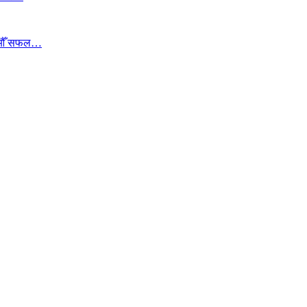
ा १७औँ सफल…