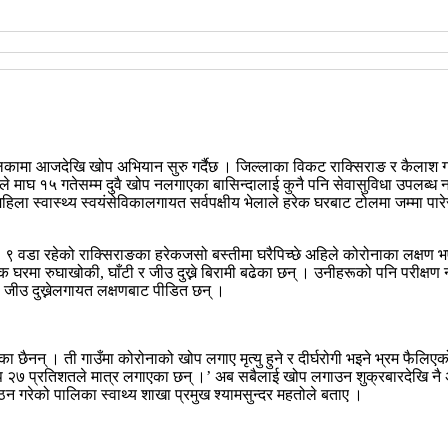
उँपालिकामा आजदेखि खोप अभियान सुरु गर्दैछ । जिल्लाका विकट राक्सिराङ र कैलाश
ाले माघ १५ गतेसम्म दुवै खोप नलगाएका बासिन्दालाई कुनै पनि सेवासुविधा उपलब्ध 
महिला स्वास्थ्य स्वयंसेविकालगायत सर्वपक्षीय भेलाले हरेक घरबाट टोलमा जम्मा 
।
९ वडा रहेको राक्सिराङका हरेकजसो बस्तीमा घरैपिच्छे अहिले कोरोनाका लक्षण 
्येक घरमा रुघाखोकी, घाँटी र जीउ दुख्ने बिरामी बढेका छन् । उनीहरूको पनि परीक
े, जीउ दुख्नेलगायत लक्षणबाट पीडित छन् ।
ा छैनन् । ती गाउँमा कोरोनाको खोप लगाए मृत्यु हुने र दीर्घरोगी भइने भ्रम फैल
ोप २७ प्रतिशतले मात्र लगाएका छन् ।’ अब सबैलाई खोप लगाउन शुक्रबारदेखि न
गरेको पालिका स्वाथ्य शाखा प्रमुख श्यामसुन्दर महतोले बताए ।