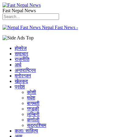
Fast Nepal News
Nepal Fast News -
होमपेज
समाचार
राजनीति
अर्थ
अन्तराष्ट्रिय
मनोरन्जन
खेलकुद
प्रदेश
कोशी
मधेश
बागमती
गण्डकी
लुम्बिनी
कर्णाली
सुदूरपश्चिम
कला/ साहित्य
अन्य