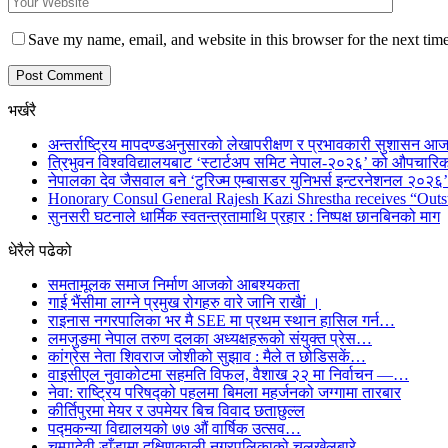
Save my name, email, and website in this browser for the next tim
भर्खरै
अन्तर्राष्ट्रिय मापदण्डअनुसारको लेखापरीक्षण र प्रभावकारी सुशासन आज
त्रिभुवन विश्वविद्यालयबाट ‘स्टार्टअप समिट नेपाल-२०२६’ को औपचारिक
नेपालका देव जैसवाल बने ‘टुरिज्म एम्बासडर युनिभर्स इन्टरनेशनल २०२६’ 
Honorary Consul General Rajesh Kazi Shrestha receives “Outs
सुनसरी घटनाले धार्मिक स्वतन्त्रतामाथि प्रहार : निष्पक्ष छानबिनको माग
धेरैले पढेको
समतामूलक समाज निर्माण आजको आबश्यकता
गाई भैंसीमा लाग्ने प्रमुख रोगहरु वारे जानि राखैां ।
राइनास नगरपालिका भर मै SEE मा प्रथम स्थान हासिल गर्न…
लमजुङमा नेपाल तरुण दलका अध्यक्षहरूको संयुक्त प्रेस…
कांग्रेस नेता शिवराज जोशीको सुझाव : मैले त छोडिसकें…
वाइसीएल नुवाकोटमा सहमति विफल, वैशाख २२ मा निर्वाचन —…
नेवा: राष्ट्रिय परिषद्को पहलमा बिमला महर्जनको जग्गामा तारबार
कीर्तिपुरमा मेयर र उपमेयर बिच विवाद छताछुल्ल
पद्मकन्या विद्यालयको ७७ औं ‌‌वार्षिक ‌उत्सव…
चम्पादेवी डाँडामा दक्षिणकाली नगरपलिकाको चलखेलबारे…