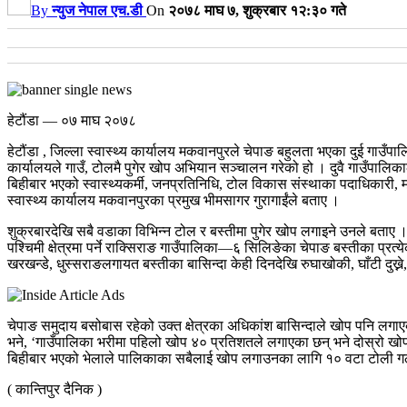
By
न्युज नेपाल एच.डी
On
२०७८ माघ ७, शुक्रबार १२:३० गते
हेटौंडा — ०७ माघ २०७८
हेटौंडा , जिल्ला स्वास्थ्य कार्यालय मकवानपुरले चेपाङ बहुलता भएका दुई गा
कार्यालयले गाउँ, टोलमै पुगेर खोप अभियान सञ्चालन गरेको हो । दुवै गाउँपालिक
बिहीबार भएको स्वास्थ्यकर्मी, जनप्रतिनिधि, टोल विकास संस्थाका पदाधिकारी, 
स्वास्थ्य कार्यालय मकवानपुरका प्रमुख भीमसागर गुरागाईंले बताए ।
शुक्रबारदेखि सबै वडाका विभिन्न टोल र बस्तीमा पुगेर खोप लगाइने उनले बताए 
पश्चिमी क्षेत्रमा पर्ने राक्सिराङ गाउँपालिका—६ सिलिङेका चेपाङ बस्तीका प्रत
खरखन्डे, धुस्सराङलगायत बस्तीका बासिन्दा केही दिनदेखि रुघाखोकी, घाँटी दुख्न
चेपाङ समुदाय बसोबास रहेको उक्त क्षेत्रका अधिकांश बासिन्दाले खोप पनि लगाएक
भने, ‘गाउँपालिका भरीमा पहिलो खोप ४० प्रतिशतले लगाएका छन् भने दोस्रो ख
बिहीबार भएको भेलाले पालिकाका सबैलाई खोप लगाउनका लागि १० वटा टोली गठन 
( कान्तिपुर दैनिक )