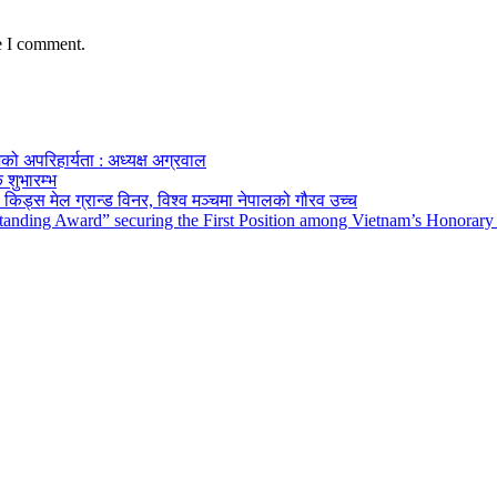
e I comment.
को अपरिहार्यता : अध्यक्ष अग्रवाल
 शुभारम्भ
किड्स मेल ग्रान्ड विनर, विश्व मञ्चमा नेपालको गौरव उच्च
tanding Award” securing the First Position among Vietnam’s Honorary