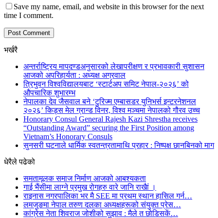
Save my name, email, and website in this browser for the next
time I comment.
भर्खरै
अन्तर्राष्ट्रिय मापदण्डअनुसारको लेखापरीक्षण र प्रभावकारी सुशासन
आजको अपरिहार्यता : अध्यक्ष अग्रवाल
त्रिभुवन विश्वविद्यालयबाट ‘स्टार्टअप समिट नेपाल-२०२६’ को
औपचारिक शुभारम्भ
नेपालका देव जैसवाल बने ‘टुरिज्म एम्बासडर युनिभर्स इन्टरनेशनल
२०२६’ किड्स मेल ग्रान्ड विनर, विश्व मञ्चमा नेपालको गौरव उच्च
Honorary Consul General Rajesh Kazi Shrestha receives
“Outstanding Award” securing the First Position among
Vietnam’s Honorary Consuls
सुनसरी घटनाले धार्मिक स्वतन्त्रतामाथि प्रहार : निष्पक्ष छानबिनको माग
धेरैले पढेको
समतामूलक समाज निर्माण आजको आबश्यकता
गाई भैंसीमा लाग्ने प्रमुख रोगहरु वारे जानि राखैां ।
राइनास नगरपालिका भर मै SEE मा प्रथम स्थान हासिल गर्न…
लमजुङमा नेपाल तरुण दलका अध्यक्षहरूको संयुक्त प्रेस…
कांग्रेस नेता शिवराज जोशीको सुझाव : मैले त छोडिसकें…