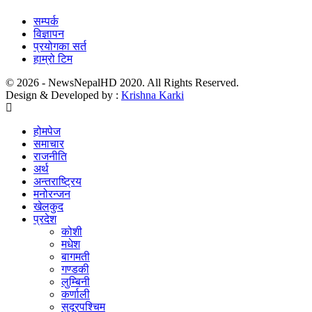
सम्पर्क
विज्ञापन
प्रयोगका सर्त
हाम्रो टिम
© 2026 - NewsNepalHD 2020. All Rights Reserved.
Design & Developed by :
Krishna Karki
होमपेज
समाचार
राजनीति
अर्थ
अन्तराष्ट्रिय
मनोरन्जन
खेलकुद
प्रदेश
कोशी
मधेश
बागमती
गण्डकी
लुम्बिनी
कर्णाली
सुदूरपश्चिम