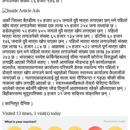
लगाउनेको संख्या ८६ हजार ९४६ छ ।
अर्को जिल्ला बैतडीमा ९० हजार ७२५ जनाले दुवै मात्रा लगाएका छन् भने पहिलो
खोप मात्र लगाउनेका संख्या एक लाख ५१ हजार २५४ जना तथ्यांक छ ।
डडेलधुरामा ५२ हजार ४०५ जनाले दुवै मात्रा खोप लगाएका छन् । पहिलो
मात्रा मात्र लगाउनेको संख्या ६५ हजार १३४ जना छन् । डोटीमा ६० हजार
९७६ जनाले दुवै मात्रा खोप पाएका छन् । पहिलो मात्रा मात्र लगाउनेको संख्या
एक लाख १८ हजार ८८४ छ । अछाममा ८५ हजार ५२२ जनाले पूर्ण मात्रा खोप
लगाएका छन् भने पहिलो मात्रा मात्र लगाउनेको संख्या एक लाख ३७ हजार
२४३ छ ।
भारतबाट स्वदेश फर्किनेहरूलाई सीमा नाकामै कोरोना विरुद्धको खोप
लगाइँदै आएको गिरीले बताए । यस्तै अत्यधिक भीडभाड हुने कार्यालयहरू
मालपोत, यातायातलगायत कार्यालय परिसरमै डेस्क स्थापना गरेर पहिलो र
दोस्रो मात्रा खोप लगाउने कार्य भइरहेको जिल्ला स्वास्थ्य कार्यालय कैलालीले
जनाएको छ । नलगाएकाहरूलाई दुई साता यता गौरिफन्टा र गड्डा चौकी सीमा
नाकामा खोप लगाइँदै आएको छ । स्वास्थ्यकर्मीहरूले तेस्रो भेरिएन्ट फैलिन
थालेको त्रास बढेसँगै खोपमा जोड दिनुपर्ने आवश्यकता रहेको औंल्याएका छन् ।
बिहीबारसम्म सुदूरपश्चिमा ३ हजार २१ जना सक्रिय संक्रमित छन् ।
( कान्तिपुर दैनिक )
Visited 13 times, 1 visit(s) today