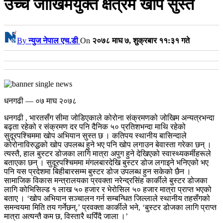
उच्च जोखिमयुक्त क्षेत्रमै खोप सुस्त
By
न्युज नेपाल एच.डी
On
२०७८ माघ ७, शुक्रबार ११:३१ गते
धनगढी — ०७ माघ २०७८
धनगढी , भारतसँग सीमा जोडिएकाले कोरोना संक्रमणको जोखिम अन्यत्रभन्दा
बढ्ता रहेको र संक्रमण दर पनि दैनिक ५० प्रतिशभन्दा माथि रहेको
सुदूरपश्चिममा खोप अभियान सुस्त छ । कतिपय स्थानीय बासिन्दाले
कोरोनाविरुद्धको खोप उपलब्ध हुने भए पनि खोप लगाउन बेवास्ता गरेका छन् ।
त्यस्तै, हाल बुस्टर डोजका लागि मात्रा अपुग हुने देखिएको स्वास्थ्यकर्मीहरूले
बताएका छन् ।
सुदूरपश्चिममा मंगलबारदेखि बुस्टर डोज लगाइने भनिएको भए
पनि यस प्रदेशमा बिहीबारसम्म बुस्टर डोज उपलब्ध हुन सकेको छैन ।
सामाजिक विकास मन्त्रालयका प्रवक्ता नरेन्द्रसिंह कार्कीले बुस्टर डोजका
लागि कोभिसिल्ड १ लाख ५० हजार र भेरोसिल ५० हजार मात्रा प्राप्त भएको
बताए । ‘खोप अभियान सञ्चालन गर्न सम्बन्धित जिल्लाले स्थानीय तहसँगको
समन्वयमा मिति तय गर्नेछन्,’ प्रवक्ता कार्कीले भने, ‘बुस्टर डोजका लागि प्राप्त
मात्रा अत्यन्तै कम छ, विस्तारै थपिँदै जाला ।’