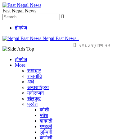
Fast Nepal News
होमपेज
Nepal Fast News -
२०८३ श्रावण २२
होमपेज
More
समाचार
राजनीति
अर्थ
अन्तराष्ट्रिय
मनोरन्जन
खेलकुद
प्रदेश
कोशी
मधेश
बागमती
गण्डकी
लुम्बिनी
कर्णाली