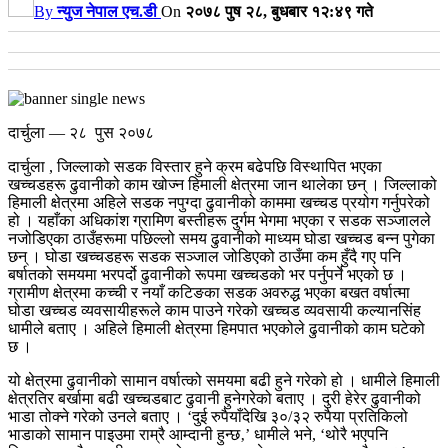
By
न्युज नेपाल एच.डी
On
२०७८ पुष २८, बुधबार १२:४९ गते
दार्चुला — २८ पुस २०७८
दार्चुला , जिल्लाको सडक विस्तार हुने क्रम बढेपछि विस्थापित भएका
खच्चडहरू ढुवानीको काम खोज्न हिमाली क्षेत्रमा जान थालेका छन् । जिल्लाको
हिमाली क्षेत्रमा अहिले सडक नपुग्दा ढुवानीको काममा खच्चड प्रयोग गर्नुपरेको
हो ।
यहाँका अधिकांश ग्रामिण बस्तीहरू दुर्गम भेगमा भएका र सडक सञ्जालले
नजोडिएका ठाउँहरूमा पछिल्लो समय ढुवानीको माध्यम घोडा खच्चड बन्न पुगेका
छन् । घोडा खच्चडहरू सडक सञ्जाल जोडिएको ठाउँमा कम हुँदै गए पनि
बर्षातको समयमा भरपर्दो ढुवानीको रूपमा खच्चडको भर पर्नुपर्ने भएको छ ।
ग्रामीण क्षेत्रमा कच्ची र नयाँ कटिङका सडक अवरुद्ध भएका बखत वर्षात्मा
घोडा खच्चड व्यवसायीहरूले काम पाउने गरेको खच्चड व्यवसायी कल्यानसिंह
धामीले बताए ।
अहिले हिमाली क्षेत्रमा हिमपात भएकोले ढुवानीको काम घटेको
छ ।
यो क्षेत्रमा ढुवानीको सामान वर्षात्को समयमा बढी हुने गरेको हो । धामीले हिमाली
क्षेत्रतिर बर्खामा बढी खच्चडबाट ढुवानी हुनेगरेको बताए । दुरी हेरेर ढुवानीको
भाडा तोक्ने गरेको उनले बताए । ‘दुई रुपैयाँदेखि ३०/३२ रुपैया प्रतिकिलो
भाडाको सामान पाइउमा राम्रै आम्दानी हुन्छ‚’ धामीले भने, ‘थोरै भएपनि