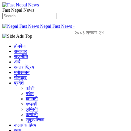
Fast Nepal News
Nepal Fast News -
२०८३ श्रावण २४
होमपेज
समाचार
राजनीति
अर्थ
अन्तराष्ट्रिय
मनोरन्जन
खेलकुद
प्रदेश
कोशी
मधेश
बागमती
गण्डकी
लुम्बिनी
कर्णाली
सुदूरपश्चिम
कला/ साहित्य
अन्य