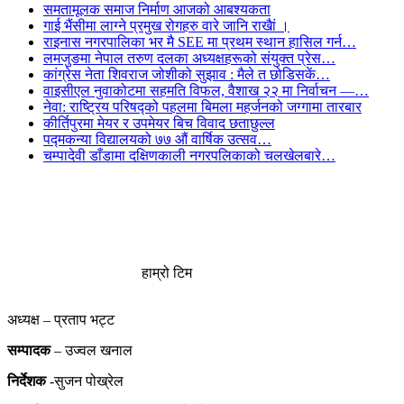
समतामूलक समाज निर्माण आजको आबश्यकता
गाई भैंसीमा लाग्ने प्रमुख रोगहरु वारे जानि राखैां ।
राइनास नगरपालिका भर मै SEE मा प्रथम स्थान हासिल गर्न…
लमजुङमा नेपाल तरुण दलका अध्यक्षहरूको संयुक्त प्रेस…
कांग्रेस नेता शिवराज जोशीको सुझाव : मैले त छोडिसकें…
वाइसीएल नुवाकोटमा सहमति विफल, वैशाख २२ मा निर्वाचन —…
नेवा: राष्ट्रिय परिषद्को पहलमा बिमला महर्जनको जग्गामा तारबार
कीर्तिपुरमा मेयर र उपमेयर बिच विवाद छताछुल्ल
पद्मकन्या विद्यालयको ७७ औं ‌‌वार्षिक ‌उत्सव…
चम्पादेवी डाँडामा दक्षिणकाली नगरपलिकाको चलखेलबारे…
हाम्रो टिम
अध्यक्ष – प्रताप भट्ट
सम्पादक
– उज्वल खनाल
निर्देशक
-सुजन पोख्रेल