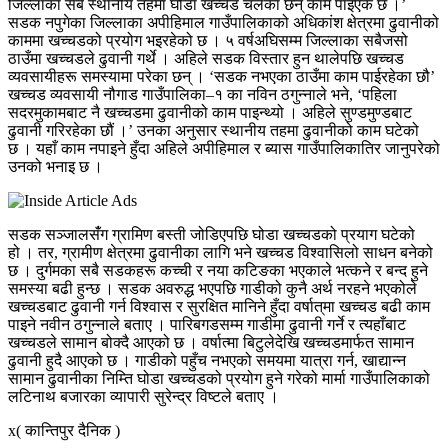
जिल्लाका सबै स्थानीय तहमा घोडा खच्चड चलेका छन् काम पाइएकै छ ।’
सडक नपुगेका जिल्लाका अपीहिमाल गाउँपालिकाको अधिकांश क्षेत्रमा ढुवानीको
काममा खच्चडको प्रयोग भइरहेको छ । ५ वर्षअघिसम्म जिल्लाका सबैजसो
ठाउँमा खच्चडले ढुवानी गर्थे । अहिले सडक विस्तार हुन थालेपछि खच्चड
व्यवसायीहरू समस्यामा परेका छन् । ‘सडक नभएका ठाउँमा काम पाईरहेका छौ’
खच्चड व्यवसायी नौगाड गाउँपालिका–१ का नविन ठगुन्नाले भने, ‘पहिला
सदरमुकामबाट नै खच्चडमा ढुवानीको काम पाइन्थ्यो । अहिले सुण्डमुण्डबाट
ढुवानी गरिरहेका छौं ।’ उनका अनुसार स्थानीय तहमा ढुवानीको काम घटेको
छ । यहाँ काम नपाइने हुँदा अहिले अपीहिमाल र ब्यास गाउँपालिकातिर जानुपरेको
उनको भनाइ छ ।
सडक सञ्जालसँंग ग्रामिण बस्ती जोडिएपछि घोडा खच्चडको प्रयाग घटेको
हो । तर, ग्रामीण क्षेत्रमा ढुवानीका लागि भने खच्चड विश्वासिलो साधन बनेको
छ । दुर्गमका सबै सडकहरू कच्ची र नया कटिङका भएकाले भत्कने र बन्द हुने
समस्या बढी हुन्छ । सडक अवरुद्ध भएपछि गाडीको कुनै अर्थ नरहने भएकोले
खच्चडबाट ढुवानी गर्न विश्वास र सुरक्षित मानिने हुँदा वर्षात्‌मा खच्चड बढी काम
पाइने नवीन ठगुन्नाले बताए ।
पारिबगडसम्म गाडीमा ढुवानी गर्ने र त्यहाँबाट
खच्चडले सामान बोक्दै आएको छ । वर्षात्मा बिटुलेदेखि खच्चडमार्फत सामान
ढुवानी हुदै आएको छ । गाडीको पहुँच नभएको समयमा यात्रा गर्न, खाद्यान्न
सामान ढुवानीका निम्ति घोडा खच्चडको प्रयोग हुने गरेको मार्मा गाउँपालिकाको
लटिनाथ बजारका व्यापारी सुरेन्द्र विष्टले बताए ।
x( कान्तिपुर दैनिक )