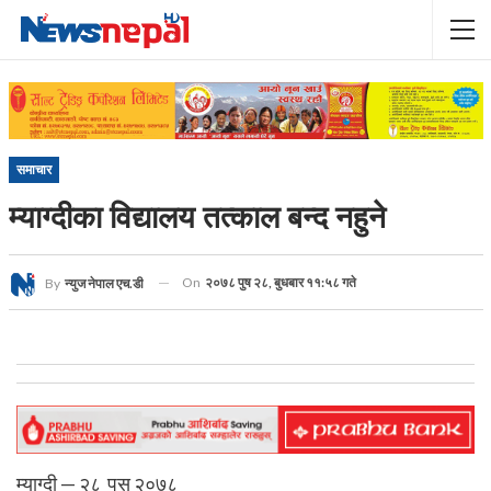
समाचार
म्याग्दीका विद्यालय तत्काल बन्द नहुने
On
२०७८ पुष २८, बुधबार ११:५८ गते
By
न्युज नेपाल एच.डी
म्याग्दी — २८ पुस २०७८