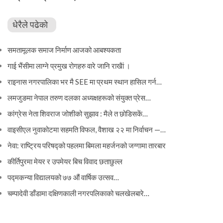
धेरैले पढेको
समतामूलक समाज निर्माण आजको आबश्यकता
गाई भैंसीमा लाग्ने प्रमुख रोगहरु वारे जानि राखैां ।
राइनास नगरपालिका भर मै SEE मा प्रथम स्थान हासिल गर्न…
लमजुङमा नेपाल तरुण दलका अध्यक्षहरूको संयुक्त प्रेस…
कांग्रेस नेता शिवराज जोशीको सुझाव : मैले त छोडिसकें…
वाइसीएल नुवाकोटमा सहमति विफल, वैशाख २२ मा निर्वाचन —…
नेवा: राष्ट्रिय परिषद्को पहलमा बिमला महर्जनको जग्गामा तारबार
कीर्तिपुरमा मेयर र उपमेयर बिच विवाद छताछुल्ल
पद्मकन्या विद्यालयको ७७ औं ‌‌वार्षिक ‌उत्सव…
चम्पादेवी डाँडामा दक्षिणकाली नगरपलिकाको चलखेलबारे…