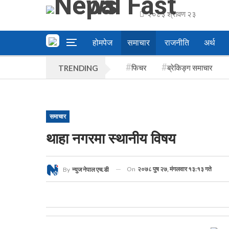
२०८३ श्रावण २३
होमपेज
समाचार
राजनीति
अर्थ
फिचर
ब्रेकिङ्ग समाचार
TRENDING
समाचार
थाहा नगरमा स्थानीय विषय
On
२०७८ पुष २७, मंगलवार १३:१३ गते
By
न्युज नेपाल एच.डी