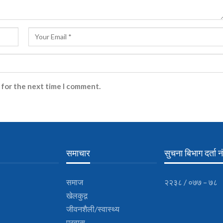
 for the next time I comment.
समाचार
सुचना बिभाग दर्ता नं
समाज
२२३८ / ०७७ – ७८
खेलकुद़़
जीवनशैली/स्वास्थ्य
प्रवास