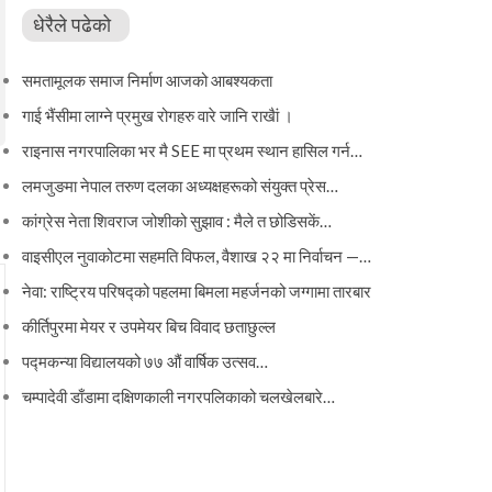
धेरैले पढेको
समतामूलक समाज निर्माण आजको आबश्यकता
गाई भैंसीमा लाग्ने प्रमुख रोगहरु वारे जानि राखैां ।
राइनास नगरपालिका भर मै SEE मा प्रथम स्थान हासिल गर्न…
लमजुङमा नेपाल तरुण दलका अध्यक्षहरूको संयुक्त प्रेस…
कांग्रेस नेता शिवराज जोशीको सुझाव : मैले त छोडिसकें…
वाइसीएल नुवाकोटमा सहमति विफल, वैशाख २२ मा निर्वाचन —…
नेवा: राष्ट्रिय परिषद्को पहलमा बिमला महर्जनको जग्गामा तारबार
कीर्तिपुरमा मेयर र उपमेयर बिच विवाद छताछुल्ल
पद्मकन्या विद्यालयको ७७ औं ‌‌वार्षिक ‌उत्सव…
चम्पादेवी डाँडामा दक्षिणकाली नगरपलिकाको चलखेलबारे…