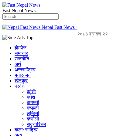
Fast Nepal News
Nepal Fast News -
२०८३ श्रावण २२
होमपेज
समाचार
राजनीति
अर्थ
अन्तराष्ट्रिय
मनोरन्जन
खेलकुद
प्रदेश
कोशी
मधेश
बागमती
गण्डकी
लुम्बिनी
कर्णाली
सुदूरपश्चिम
कला/ साहित्य
अन्य