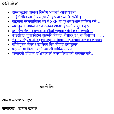
धेरैले पढेको
समतामूलक समाज निर्माण आजको आबश्यकता
गाई भैंसीमा लाग्ने प्रमुख रोगहरु वारे जानि राखैां ।
राइनास नगरपालिका भर मै SEE मा प्रथम स्थान हासिल गर्न…
लमजुङमा नेपाल तरुण दलका अध्यक्षहरूको संयुक्त प्रेस…
कांग्रेस नेता शिवराज जोशीको सुझाव : मैले त छोडिसकें…
वाइसीएल नुवाकोटमा सहमति विफल, वैशाख २२ मा निर्वाचन —…
नेवा: राष्ट्रिय परिषद्को पहलमा बिमला महर्जनको जग्गामा तारबार
कीर्तिपुरमा मेयर र उपमेयर बिच विवाद छताछुल्ल
पद्मकन्या विद्यालयको ७७ औं ‌‌वार्षिक ‌उत्सव…
चम्पादेवी डाँडामा दक्षिणकाली नगरपलिकाको चलखेलबारे…
हाम्रो टिम
अध्यक्ष – प्रताप भट्ट
सम्पादक
– उज्वल खनाल