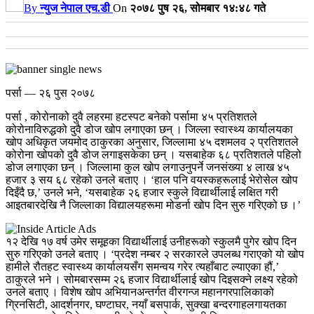
By
न्युज नेपाल एच.डी
On
२०७८ पुष २६, सोमबार १४:४८ गते
पर्सा — २६ पुस २०७८
पर्सा , कोरोनाको दुवै लहरमा हटस्पट बनेको पर्सामा ४५ प्रतिशतले
कोरोनाविरुद्धको दुवै डोज खोप लगाएका छन् । जिल्ला स्वास्थ्य कार्यालयका
खोप अधिकृत जयमोद ठाकुरका अनुसार, जिल्लामा ४५ दशमलव २ प्रतिशतले
कोरोना खोपको दुवै डोज लगाइसकेका छन् ।
यसबाहेक ६८ प्रतिशतले पहिलो
डोज लगाएका छन् । जिल्लामा कुल खोप लगाउनुपर्ने जनसंख्या ४ लाख ४५
हजार ३ सय ६८ रहेको उनले बताए । ‘हाल पनि वयस्कहरूलाई भेरोसेल खोप
दिइँदै छ,’ उनले भने, ‘यसबाहेक २६ हजार स्कुले विद्यार्थीलाई लक्षित गरी
आइतबारदेखि नै जिल्लाका विद्यालयहरूमा मोडर्ना खोप दिन सुरु गरिएको छ ।’
१२ देखि १७ वर्ष उमेर समूहका विद्यार्थीलाई उनीहरूको स्कुलमै पुगेर खोप दिन
सुरु गरिएको उनले बताए । ‘प्रदेश नम्बर २ सरकारले उपलब्ध गराएको यो खोप
हामीले रौतहट स्वास्थ्य कार्यालयसँग समन्वय गरेर त्यहाँबाट ल्याएका हौं,’
ठाकुरले भने । सोमबारसम्म २६ हजार विद्यार्थीलाई खोप दिइसक्ने लक्ष्य रहेको
उनले बताए ।
विशेष खोप अभियानअन्तर्गत वीरगन्ज महानगरपालिकाको
ग्रिनसिटी, आदर्शनगर, घण्टाघर, नयाँ बसपार्क, सुक्खा बन्दरगाहलगायतका