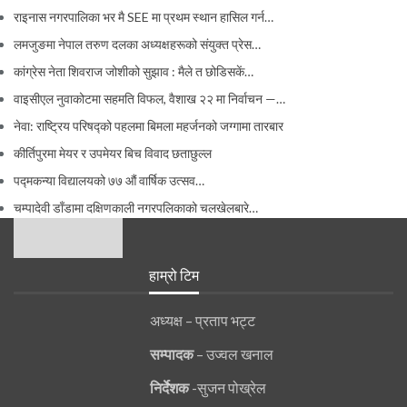
राइनास नगरपालिका भर मै SEE मा प्रथम स्थान हासिल गर्न…
लमजुङमा नेपाल तरुण दलका अध्यक्षहरूको संयुक्त प्रेस…
कांग्रेस नेता शिवराज जोशीको सुझाव : मैले त छोडिसकें…
वाइसीएल नुवाकोटमा सहमति विफल, वैशाख २२ मा निर्वाचन —…
नेवा: राष्ट्रिय परिषद्को पहलमा बिमला महर्जनको जग्गामा तारबार
कीर्तिपुरमा मेयर र उपमेयर बिच विवाद छताछुल्ल
पद्मकन्या विद्यालयको ७७ औं ‌‌वार्षिक ‌उत्सव…
चम्पादेवी डाँडामा दक्षिणकाली नगरपलिकाको चलखेलबारे…
हाम्रो टिम
अध्यक्ष – प्रताप भट्ट
सम्पादक
– उज्वल खनाल
निर्देशक
-सुजन पोख्रेल