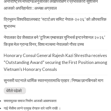
अन्तर्राष्ट्रिय मापदण्डअनुसारको लेखापरीक्षण र प्रभावकारी सुशासन
आजको अपरिहार्यता : अध्यक्ष अग्रवाल
त्रिभुवन विश्वविद्यालयबाट ‘स्टार्टअप समिट नेपाल-२०२६’ को औपचारिक
शुभारम्भ
नेपालका देव जैसवाल बने ‘टुरिज्म एम्बासडर युनिभर्स इन्टरनेशनल २०२६’
किड्स मेल ग्रान्ड विनर, विश्व मञ्चमा नेपालको गौरव उच्च
Honorary Consul General Rajesh Kazi Shrestha receives
“Outstanding Award” securing the First Position among
Vietnam’s Honorary Consuls
सुनसरी घटनाले धार्मिक स्वतन्त्रतामाथि प्रहार : निष्पक्ष छानबिनको माग
धेरैले पढेको
समतामूलक समाज निर्माण आजको आबश्यकता
गाई भैंसीमा लाग्ने प्रमुख रोगहरु वारे जानि राखैां ।