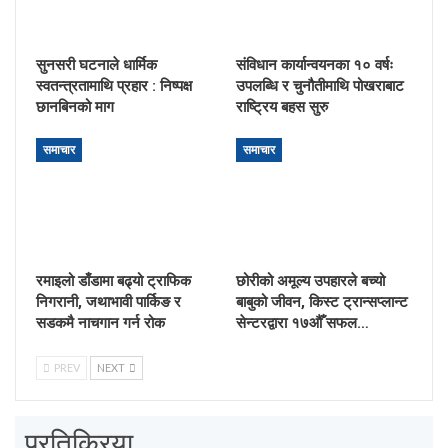
सुनसरी घटनाले धार्मिक
संविधान कार्यान्वयनका १० वर्षः
स्वतन्त्रतामाथि प्रहार : निष्पक्ष
उपलब्धि र चुनौतीमाथि पोखराबाट
छानबिनको माग
राष्ट्रिय बहस सुरु
समाचार
समाचार
रमाइलो डाँडामा बढ्यो ट्राफिक
छोरीको अमूल्य उपहारले बच्यो
निगरानी, जथाभावी पार्किङ र
बाबुको जीवन, किस्ट ट्रान्सप्लान्ट
सडकमै नाचगान गर्न रोक
सेन्टरद्वारा १७औँ सफल…
PREV
NEXT
प्रतिक्रिया