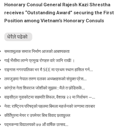
Honorary Consul General Rajesh Kazi Shrestha
receives “Outstanding Award” securing the First
Position among Vietnam’s Honorary Consuls
धेरैले पढेको
समतामूलक समाज निर्माण आजको आबश्यकता
गाई भैंसीमा लाग्ने प्रमुख रोगहरु वारे जानि राखैां ।
राइनास नगरपालिका भर मै SEE मा प्रथम स्थान हासिल गर्न…
लमजुङमा नेपाल तरुण दलका अध्यक्षहरूको संयुक्त प्रेस…
कांग्रेस नेता शिवराज जोशीको सुझाव : मैले त छोडिसकें…
वाइसीएल नुवाकोटमा सहमति विफल, वैशाख २२ मा निर्वाचन —…
नेवा: राष्ट्रिय परिषद्को पहलमा बिमला महर्जनको जग्गामा तारबार
कीर्तिपुरमा मेयर र उपमेयर बिच विवाद छताछुल्ल
पद्मकन्या विद्यालयको ७७ औं ‌‌वार्षिक ‌उत्सव…