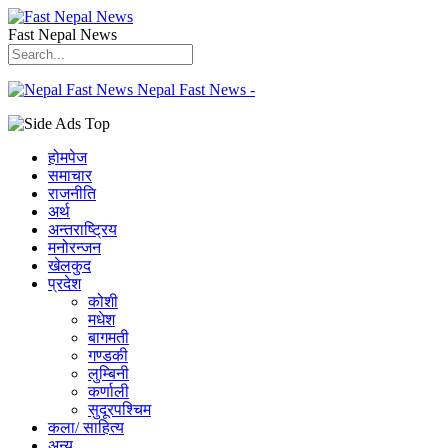
Fast Nepal News
Nepal Fast News -
होमपेज
समाचार
राजनीति
अर्थ
अन्तराष्ट्रिय
मनोरन्जन
खेलकुद
प्रदेश
कोशी
मधेश
बागमती
गण्डकी
लुम्बिनी
कर्णाली
सुदूरपश्चिम
कला/ साहित्य
अन्य