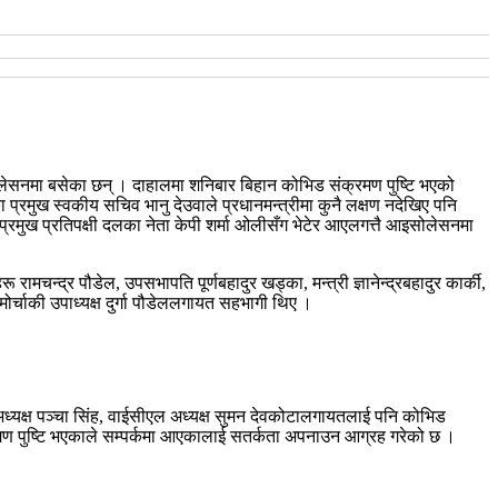
सोलेसनमा बसेका छन् ।
दाहालमा शनिबार बिहान कोभिड संक्रमण पुष्टि भएको
्रमुख स्वकीय सचिव भानु देउवाले प्रधानमन्त्रीमा कुनै लक्षण नदेखिए पनि
रमुख प्रतिपक्षी दलका नेता केपी शर्मा ओलीसँग भेटेर आएलगत्तै आइसोलेसनमा
ामचन्द्र पौडेल, उपसभापति पूर्णबहादुर खड्का, मन्त्री ज्ञानेन्द्रबहादुर कार्की,
ोर्चाकी उपाध्यक्ष दुर्गा पौडेललगायत सहभागी थिए ।
ी अध्यक्ष पञ्चा सिंह, वाईसीएल अध्यक्ष सुमन देवकोटालगायतलाई पनि कोभिड
मण पुष्टि भएकाले सम्पर्कमा आएकालाई सतर्कता अपनाउन आग्रह गरेको छ ।