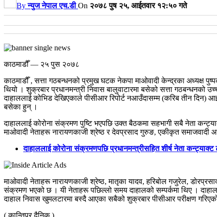
By
न्युज नेपाल एच.डी
On
२०७८ पुष २५, आईतवार १२:५० गते
काठमाडौँ — २५ पुस २०७८
काठमाडौँ , सत्ता गठबन्धनको प्रमुख घटक नेकपा माओवादी केन्द्रका अध्यक्ष प
थियो । शुक्रबार प्रधानमन्त्री निवास बालुवाटारमा बसेको सत्ता गठबन्धनको उच
दाहाललाई कोभिड देखिएकाले पीसीआर रिपोर्ट नआउँदासम्म (करिब तीन दिन) आइसो
बसेका हुन् ।
दाहाललाई कोरोना संक्रमण पुष्टि भएपछि उक्त बैठकमा सहभागी सबै नेता कन्ट्याक्ट ट
माओवादी नेताहरू नारायणकाजी श्रेष्ठ र देवप्रसाद गुरुङ, एकीकृत समाजवादी अध्य
दाहाललाई कोरोना संक्रमणपछि प्रधानमन्त्रीसहित शीर्ष नेता कन्ट्याक्ट 
माओवादी नेताहरू नारायणकाजी श्रेष्ठ, मातृका यादव, हरिबोल गजुरेल, डोरप्रसाद
संक्रमण भएको छ । यी नेताहरू पछिल्लो समय दाहालको सम्पर्कमा थिए । दाहा
दाहाल निवास खुमलटारमा बस्दै आएका सबैको शुक्रबार पीसीआर परीक्षण गरिएक
( कान्तिपुर दैनिक )