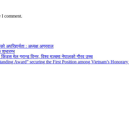
e I comment.
को अपरिहार्यता : अध्यक्ष अग्रवाल
 शुभारम्भ
किड्स मेल ग्रान्ड विनर, विश्व मञ्चमा नेपालको गौरव उच्च
tanding Award” securing the First Position among Vietnam’s Honorary