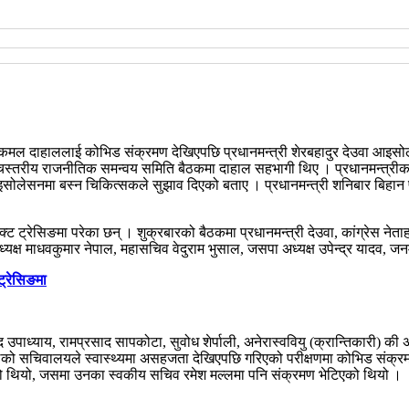
ुष्पकमल दाहाललाई कोभिड संक्रमण देखिएपछि प्रधानमन्त्री शेरबहादुर देउवा आइ
्चस्तरीय राजनीतिक समन्वय समिति बैठकमा दाहाल सहभागी थिए । प्रधानमन्त्रीका प
लेसनमा बस्न चिकित्सकले सुझाव दिएको बताए । प्रधानमन्त्री शनिबार बिहान प्
्रेसिङमा परेका छन् । शुक्रबारको बैठकमा प्रधानमन्त्री देउवा, कांग्रेस नेताहरू र
क्ष माधवकुमार नेपाल, महासचिव वेदुराम भुसाल, जसपा अध्यक्ष उपेन्द्र यादव, जनम
ट्रेसिङमा
 उपाध्याय, रामप्रसाद सापकोटा, सुवोध शेर्पाली, अनेरास्ववियु (क्रान्तिकारी) क
लको सचिवालयले स्वास्थ्यमा असहजता देखिएपछि गरिएको परीक्षणमा कोभिड संक्र
ो थियो, जसमा उनका स्वकीय सचिव रमेश मल्लमा पनि संक्रमण भेटिएको थियो ।