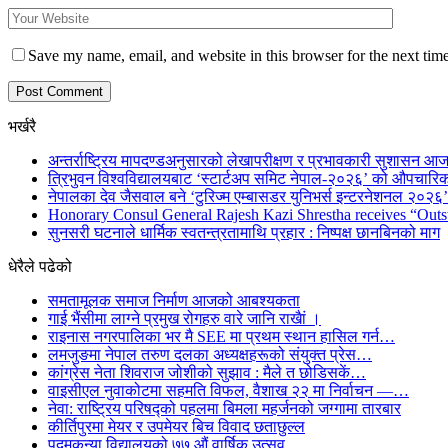
Save my name, email, and website in this browser for the next tim
भर्खरै
अन्तर्राष्ट्रिय मापदण्डअनुसारको लेखापरीक्षण र प्रभावकारी सुशासन आज
त्रिभुवन विश्वविद्यालयबाट ‘स्टार्टअप समिट नेपाल-२०२६’ को औपचारिक
नेपालका देव जैसवाल बने ‘टुरिज्म एम्बासडर युनिभर्स इन्टरनेशनल २०२६’ 
Honorary Consul General Rajesh Kazi Shrestha receives “Outs
सुनसरी घटनाले धार्मिक स्वतन्त्रतामाथि प्रहार : निष्पक्ष छानबिनको माग
धेरैले पढेको
समतामूलक समाज निर्माण आजको आबश्यकता
गाई भैंसीमा लाग्ने प्रमुख रोगहरु वारे जानि राखैां ।
राइनास नगरपालिका भर मै SEE मा प्रथम स्थान हासिल गर्न…
लमजुङमा नेपाल तरुण दलका अध्यक्षहरूको संयुक्त प्रेस…
कांग्रेस नेता शिवराज जोशीको सुझाव : मैले त छोडिसकें…
वाइसीएल नुवाकोटमा सहमति विफल, वैशाख २२ मा निर्वाचन —…
नेवा: राष्ट्रिय परिषद्को पहलमा बिमला महर्जनको जग्गामा तारबार
कीर्तिपुरमा मेयर र उपमेयर बिच विवाद छताछुल्ल
पद्मकन्या विद्यालयको ७७ औं ‌‌वार्षिक ‌उत्सव…