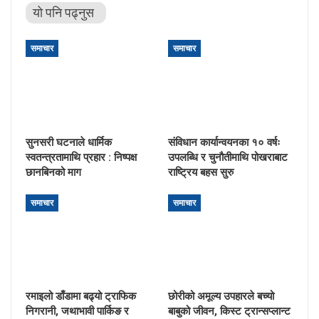
यो पनि पढ्नुस
समाचार
समाचार
सुनसरी घटनाले धार्मिक
संविधान कार्यान्वयनका १० वर्षः
स्वतन्त्रतामाथि प्रहार : निष्पक्ष
उपलब्धि र चुनौतीमाथि पोखराबाट
छानबिनको माग
राष्ट्रिय बहस सुरु
समाचार
समाचार
रमाइलो डाँडामा बढ्यो ट्राफिक
छोरीको अमूल्य उपहारले बच्यो
निगरानी, जथाभावी पार्किङ र
बाबुको जीवन, किस्ट ट्रान्सप्लान्ट