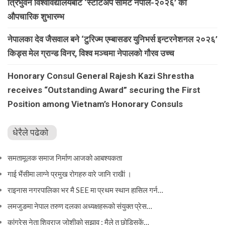
त्रिभुवन विश्वविद्यालयबाट ‘स्टार्टअप समिट नेपाल-२०२६’ को
औपचारिक शुभारम्भ
नेपालका देव जैसवाल बने ‘टुरिज्म एम्बासडर युनिभर्स इन्टरनेशनल २०२६’
किड्स मेल ग्रान्ड विनर, विश्व मञ्चमा नेपालको गौरव उच्च
Honorary Consul General Rajesh Kazi Shrestha
receives “Outstanding Award” securing the First
Position among Vietnam’s Honorary Consuls
धेरैले पढेको
समतामूलक समाज निर्माण आजको आबश्यकता
गाई भैंसीमा लाग्ने प्रमुख रोगहरु वारे जानि राखैां ।
राइनास नगरपालिका भर मै SEE मा प्रथम स्थान हासिल गर्न…
लमजुङमा नेपाल तरुण दलका अध्यक्षहरूको संयुक्त प्रेस…
कांग्रेस नेता शिवराज जोशीको सुझाव : मैले त छोडिसकें…