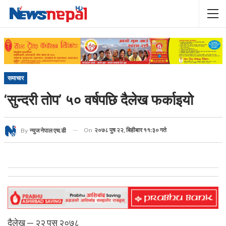
समाचार
‘सुन्दरी तोप’ ५० वर्षपछि दैलेख फर्काइयो
On
२०७८ पुष २२, बिहीबार ११:३० गते
By
न्युज नेपाल एच.डी
दैलेख — २२ पुस २०७८