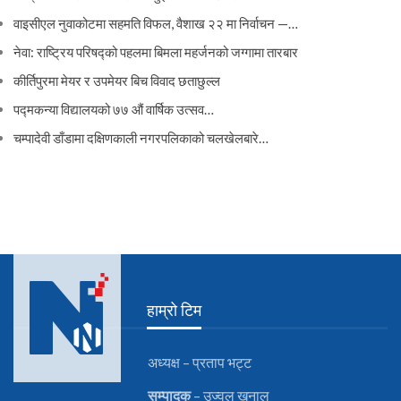
वाइसीएल नुवाकोटमा सहमति विफल, वैशाख २२ मा निर्वाचन —…
नेवा: राष्ट्रिय परिषद्को पहलमा बिमला महर्जनको जग्गामा तारबार
कीर्तिपुरमा मेयर र उपमेयर बिच विवाद छताछुल्ल
पद्मकन्या विद्यालयको ७७ औं ‌‌वार्षिक ‌उत्सव…
चम्पादेवी डाँडामा दक्षिणकाली नगरपलिकाको चलखेलबारे…
हाम्रो टिम
अध्यक्ष – प्रताप भट्ट
सम्पादक
– उज्वल खनाल