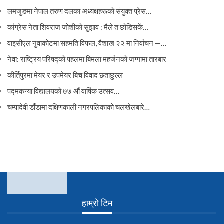
लमजुङमा नेपाल तरुण दलका अध्यक्षहरूको संयुक्त प्रेस…
कांग्रेस नेता शिवराज जोशीको सुझाव : मैले त छोडिसकें…
वाइसीएल नुवाकोटमा सहमति विफल, वैशाख २२ मा निर्वाचन —…
नेवा: राष्ट्रिय परिषद्को पहलमा बिमला महर्जनको जग्गामा तारबार
कीर्तिपुरमा मेयर र उपमेयर बिच विवाद छताछुल्ल
पद्मकन्या विद्यालयको ७७ औं ‌‌वार्षिक ‌उत्सव…
चम्पादेवी डाँडामा दक्षिणकाली नगरपलिकाको चलखेलबारे…
हाम्रो टिम