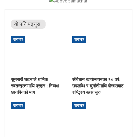
यो पनि पढ्नुस
समाचार
समाचार
सुनसरी घटनाले धार्मिक
संविधान कार्यान्वयनका १० वर्षः
स्वतन्त्रतामाथि प्रहार : निष्पक्ष
उपलब्धि र चुनौतीमाथि पोखराबाट
छानबिनको माग
राष्ट्रिय बहस सुरु
समाचार
समाचार