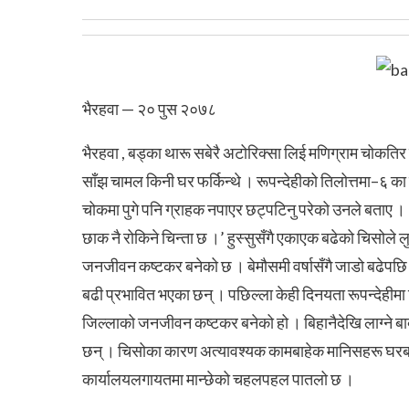
भैरहवा — २० पुस २०७८
भैरहवा , बड्का थारू सबेरै अटोरिक्सा लिई मणिग्राम चोकतिर ल
साँझ चामल किनी घर फर्किन्थे । रूपन्देहीको तिलोत्तमा–६
चोकमा पुगे पनि ग्राहक नपाएर छट्पटिनु परेको उनले बताए । ‘ह
छाक नै रोकिने चिन्ता छ ।’
हुस्सुसँगै एकाएक बढेको चिसोले ल
जनजीवन कष्टकर बनेको छ । बेमौसमी वर्षासँगै जाडो बढेपछि ब
बढी प्रभावित भएका छन् ।
पछिल्ला केही दिनयता रूपन्देहीमा
जिल्लाको जनजीवन कष्टकर बनेको हो । बिहानैदेखि लाग्ने बा
छन् । चिसोका कारण अत्यावश्यक कामबाहेक मानिसहरू घरबा
कार्यालयलगायतमा मान्छेको चहलपहल पातलो छ ।