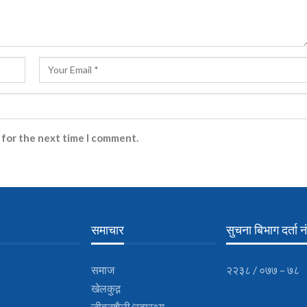
 for the next time I comment.
समाचार
सुचना बिभाग दर्ता नं
समाज
२२३८ / ०७७ – ७८
खेलकुद़़
जीवनशैली/स्वास्थ्य