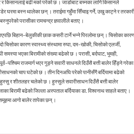
र किसानलाई बढी मर्का परेको छ । जाडोबाट बच्नका लागि किसानले
र घरमा बस्न थालेका छन् । तराईमा गहुँमा सिँचाइ गर्ने, उखु काट्ने र तरकार
स्नुपरेको परासीका रामचन्द्र ज्ञवालीले बताए ।
पाएपछि बिहान–बेलुकीकी छाक कसरी टार्ने भन्ने पिरलोमा छन् । चिसोका कार
बढ्दो चिसोका कारण स्वास्थ्य संस्थामा रुघा, दम–खोकी, चिसोको एलर्जी,
ी समस्या भएका बिरामीको संख्या बढेको छ । परासी, बर्दघाट, भुमही,
व–पश्चिम राजमार्ग भएर गुड्ने सवारी साधनले दिउँसै बत्ती बालेर हिँड्ने गरेका
रीसाधनको चाप घटेको छ । तीन दिनअघि परेको पानीसँगै बर्दियामा बढेको
ुस्सु र शीतलहर चलेको छ । हुस्सुले सवारीसाधन दिउँसै बत्ती बालेर
का बिरामी बढेको जिल्ला अस्पताल बर्दियाका डा. विश्वनाथ साहले बताए ।
समूहमा आगो बालेर तापेका छन् ।