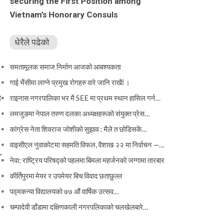
securing the First Position among
Vietnam’s Honorary Consuls
धेरैले पढेको
समतामूलक समाज निर्माण आजको आबश्यकता
गाई भैंसीमा लाग्ने प्रमुख रोगहरु वारे जानि राखैां ।
ा
राइनास नगरपालिका भर मै SEE मा प्रथम स्थान हासिल गर्न…
लमजुङमा नेपाल तरुण दलका अध्यक्षहरूको संयुक्त प्रेस…
कांग्रेस नेता शिवराज जोशीको सुझाव : मैले त छोडिसकें…
वाइसीएल नुवाकोटमा सहमति विफल, वैशाख २२ मा निर्वाचन —…
,
नेवा: राष्ट्रिय परिषद्को पहलमा बिमला महर्जनको जग्गामा तारबार
कीर्तिपुरमा मेयर र उपमेयर बिच विवाद छताछुल्ल
पद्मकन्या विद्यालयको ७७ औं ‌‌वार्षिक ‌उत्सव…
चम्पादेवी डाँडामा दक्षिणकाली नगरपलिकाको चलखेलबारे…