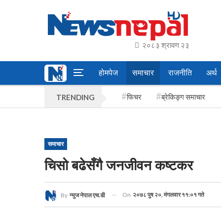
२०८३ श्रावण २३
होमपेज
समाचार
राजनीति
अर्थ
फिचर
ब्रेकिङ्ग समाचार
TRENDING
समाचार
चिसो बढेसँगै जनजीवन कष्टकर
On
२०७८ पुष २०, मंगलवार ११:०१ गते
By
न्युज नेपाल एच.डी