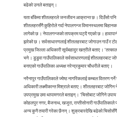
बढेको उनले बताइन् ।
यता बाँकेमा शीतलहरले जनजीवन आक्रान्त छ । दिउँसो पनि च
शीतलहरसँगै कुहिरोले गर्दा नेपालगन्ज विमानस्थलमा बिहानक
लागेको छ । नेपालगन्जको तापक्रम घट्दै गएको छ । हावापान
झरेको छ । सर्वसाधारणलाई शीतलहरबाट जोगाउन गाउँ र टोलक
प्रमुख जिल्ला अधिकारी सूर्यबहादुर खत्रीले बताए । ‘तत्क
भने । डुडुवा गाउँपालिकाले सर्वसाधारणलाई शीतलहरबाट जोग
बनाएको गाउँपालिका अध्यक्ष नरेन्द्रकुमार चौधरीले बताए ।
नरैनापुर गाउँपालिकाले ज्येष्ठ नागरिकलाई कम्बल वितरण गर्
अधिकारी लक्ष्मीकान्त मिश्राले बताए । शीतलहरबाट जोगि
उपप्रमुख उमा थापामगरले बताइन् । ‘चिसोबाट जोगिने उपाय र
कोहलपुर नगर, बैजनाथ, खजुरा, राप्तीसोनारी गाउँपालिकाले 
अन्य कुनै तयारी गरेका छैनन् । शुक्रबारदेखि बढेको चिस