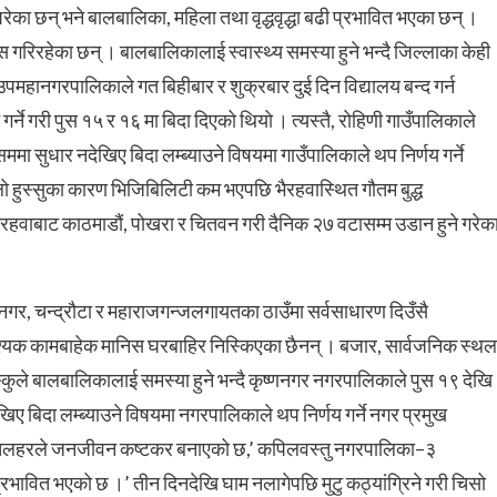
रेका छन् भने बालबालिका, महिला तथा वृद्धवृद्धा बढी प्रभावित भएका छन् ।
गरिरहेका छन् । बालबालिकालाई स्वास्थ्य समस्या हुने भन्दै जिल्लाका केही
उपमहानगरपालिकाले गत बिहीबार र शुक्रबार दुई दिन विद्यालय बन्द गर्न
न गर्ने गरी पुस १५ र १६ मा बिदा दिएको थियो । त्यस्तै, रोहिणी गाउँपालिकाले
मा सुधार नदेखिए बिदा लम्ब्याउने विषयमा गाउँपालिकाले थप निर्णय गर्ने
ो हुस्सुका कारण भिजिबिलिटी कम भएपछि भैरहवास्थित गौतम बुद्ध
रहवाबाट काठमाडौं, पोखरा र चितवन गरी दैनिक २७ वटासम्म उडान हुने गरेक
नगर, चन्द्रौटा र महाराजगन्जलगायतका ठाउँमा सर्वसाधारण दिउँसै
यक कामबाहेक मानिस घरबाहिर निस्किएका छैनन् । बजार, सार्वजनिक स्थल
ले बालबालिकालाई समस्या हुने भन्दै कृष्णनगर नगरपालिकाले पुस १९ देखि
ए बिदा लम्ब्याउने विषयमा नगरपालिकाले थप निर्णय गर्ने नगर प्रमुख
र शीतलहरले जनजीवन कष्टकर बनाएको छ,’ कपिलवस्तु नगरपालिका–३
प्रभावित भएको छ ।’ तीन दिनदेखि घाम नलागेपछि मुटु कठ्यांग्रिने गरी चिसो