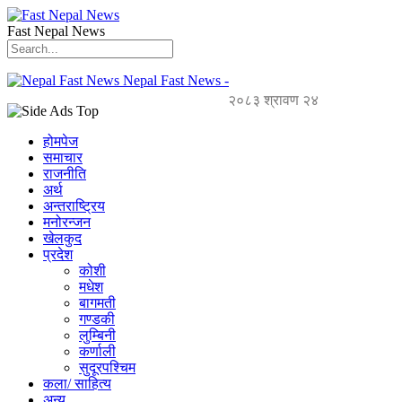
Fast Nepal News
Nepal Fast News -
२०८३ श्रावण २४
होमपेज
समाचार
राजनीति
अर्थ
अन्तराष्ट्रिय
मनोरन्जन
खेलकुद
प्रदेश
कोशी
मधेश
बागमती
गण्डकी
लुम्बिनी
कर्णाली
सुदूरपश्चिम
कला/ साहित्य
अन्य