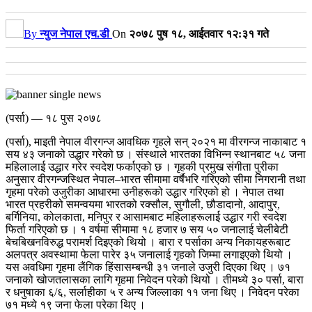
By
न्युज नेपाल एच.डी
On
२०७८ पुष १८, आईतवार १२:३१ गते
(पर्सा) — १८ पुस २०७८
(पर्सा), माइती नेपाल वीरगन्ज आवधिक गृहले सन् २०२१ मा वीरगन्ज नाकाबाट १
सय ४३ जनाको उद्धार गरेको छ । संस्थाले भारतका विभिन्न स्थानबाट ५८ जना
महिलालाई उद्धार गरेर स्वदेश फर्काएको छ ।
गृहकी प्रमुख संगीता पुरीका
अनुसार वीरगन्जस्थित नेपाल–भारत सीमामा वर्षैभरि गरिएको सीमा निगरानी तथा
गृहमा परेको उजुरीका आधारमा उनीहरूको उद्धार गरिएको हो । नेपाल तथा
भारत प्रहरीको समन्वयमा भारतको रक्सौल, सुगौली, छौडादानो, आदापुर,
बर्गिनिया, कोलकाता, मनिपुर र आसामबाट महिलाहरूलाई उद्धार गरी स्वदेश
फिर्ता गरिएको छ । १ वर्षमा सीमामा १८ हजार ७ सय ५० जनालाई चेलीबेटी
बेचबिखनविरुद्ध परामर्श दिइएको थियो । बारा र पर्साका अन्य निकायहरूबाट
अलपत्र अवस्थामा फेला पारेर ३५ जनालाई गृहको जिम्मा लगाइएको थियो ।
यस अवधिमा गृहमा लैंगिक हिंसासम्बन्धी ३१ जनाले उजुरी दिएका थिए । ७१
जनाको खोजतलासका लागि गृहमा निवेदन परेको थियो । तीमध्ये ३० पर्सा, बारा
र धनुषाका ६/६, सर्लाहीका ५ र अन्य जिल्लाका ११ जना थिए । निवेदन परेका
७१ मध्ये १९ जना फेला परेका थिए ।