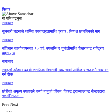
फिचर
यो पनि पढ्नुस
समाचार
सुनसरी घटनाले धार्मिक स्वतन्त्रतामाथि प्रहार : निष्पक्ष छानबिनको माग
समाचार
संविधान कार्यान्वयनका १० वर्षः उपलब्धि र चुनौतीमाथि पोखराबाट राष्ट्रिय
बहस सुरु
समाचार
रमाइलो डाँडामा बढ्यो ट्राफिक निगरानी, जथाभावी पार्किङ र सडकमै नाचगान
गर्न रोक
समाचार
छोरीको अमूल्य उपहारले बच्यो बाबुको जीवन, किस्ट ट्रान्सप्लान्ट सेन्टरद्वारा
१७औँ सफल…
Prev
Next