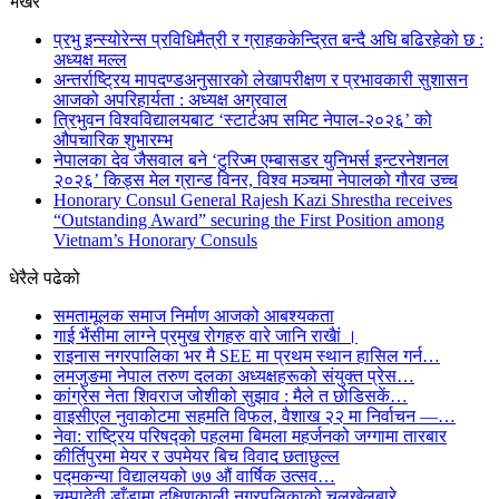
भर्खरै
प्रभु इन्स्योरेन्स प्रविधिमैत्री र ग्राहककेन्द्रित बन्दै अघि बढिरहेको छ :
अध्यक्ष मल्ल
अन्तर्राष्ट्रिय मापदण्डअनुसारको लेखापरीक्षण र प्रभावकारी सुशासन
आजको अपरिहार्यता : अध्यक्ष अग्रवाल
त्रिभुवन विश्वविद्यालयबाट ‘स्टार्टअप समिट नेपाल-२०२६’ को
औपचारिक शुभारम्भ
नेपालका देव जैसवाल बने ‘टुरिज्म एम्बासडर युनिभर्स इन्टरनेशनल
२०२६’ किड्स मेल ग्रान्ड विनर, विश्व मञ्चमा नेपालको गौरव उच्च
Honorary Consul General Rajesh Kazi Shrestha receives
“Outstanding Award” securing the First Position among
Vietnam’s Honorary Consuls
धेरैले पढेको
समतामूलक समाज निर्माण आजको आबश्यकता
गाई भैंसीमा लाग्ने प्रमुख रोगहरु वारे जानि राखैां ।
राइनास नगरपालिका भर मै SEE मा प्रथम स्थान हासिल गर्न…
लमजुङमा नेपाल तरुण दलका अध्यक्षहरूको संयुक्त प्रेस…
कांग्रेस नेता शिवराज जोशीको सुझाव : मैले त छोडिसकें…
वाइसीएल नुवाकोटमा सहमति विफल, वैशाख २२ मा निर्वाचन —…
नेवा: राष्ट्रिय परिषद्को पहलमा बिमला महर्जनको जग्गामा तारबार
कीर्तिपुरमा मेयर र उपमेयर बिच विवाद छताछुल्ल
पद्मकन्या विद्यालयको ७७ औं ‌‌वार्षिक ‌उत्सव…
चम्पादेवी डाँडामा दक्षिणकाली नगरपलिकाको चलखेलबारे…