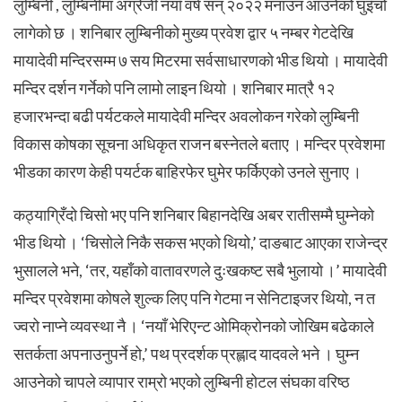
लुम्बिनी , लुम्बिनीमा अंग्रेजी नयाँ वर्ष सन् २०२२ मनाउन आउनेको घुइँचो
लागेको छ । शनिबार लुम्बिनीको मुख्य प्रवेश द्वार ५ नम्बर गेटदेखि
मायादेवी मन्दिरसम्म ७ सय मिटरमा सर्वसाधारणको भीड थियो । मायादेवी
मन्दिर दर्शन गर्नेको पनि लामो लाइन थियो ।
शनिबार मात्रै १२
हजारभन्दा बढी पर्यटकले मायादेवी मन्दिर अवलोकन गरेको लुम्बिनी
विकास कोषका सूचना अधिकृत राजन बस्नेतले बताए । मन्दिर प्रवेशमा
भीडका कारण केही पयर्टक बाहिरफेर घुमेर फर्किएको उनले सुनाए ।
कठ्याग्रिँदो चिसो भए पनि शनिबार बिहानदेखि अबर रातीसम्मै घुम्नेको
भीड थियो । ‘चिसोले निकै सकस भएको थियो,’ दाङबाट आएका राजेन्द्र
भुसालले भने, ‘तर, यहाँको वातावरणले दुःखकष्ट सबै भुलायो ।’
मायादेवी
मन्दिर प्रवेशमा कोषले शुल्क लिए पनि गेटमा न सेनिटाइजर थियो, न त
ज्वरो नाप्ने व्यवस्था नै । ‘नयाँ भेरिएन्ट ओमिक्रोनको जोखिम बढेकाले
सतर्कता अपनाउनुपर्ने हो,’ पथ प्रदर्शक प्रह्लाद यादवले भने । घुम्न
आउनेको चापले व्यापार राम्रो भएको लुम्बिनी होटल संघका वरिष्ठ