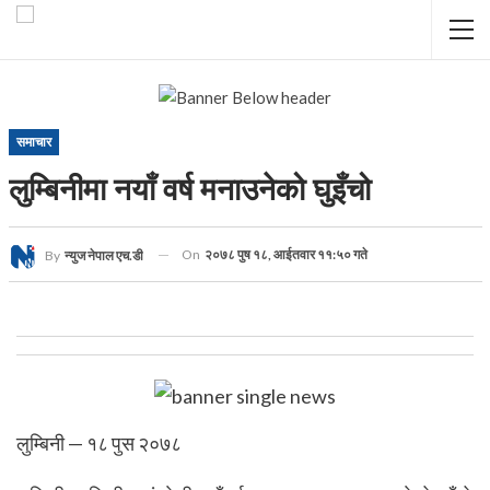
समाचार
लुम्बिनीमा नयाँ वर्ष मनाउनेको घुइँचो
On
२०७८ पुष १८, आईतवार ११:५० गते
By
न्युज नेपाल एच.डी
लुम्बिनी — १८ पुस २०७८