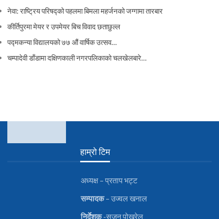
नेवा: राष्ट्रिय परिषद्को पहलमा बिमला महर्जनको जग्गामा तारबार
कीर्तिपुरमा मेयर र उपमेयर बिच विवाद छताछुल्ल
पद्मकन्या विद्यालयको ७७ औं ‌‌वार्षिक ‌उत्सव…
चम्पादेवी डाँडामा दक्षिणकाली नगरपलिकाको चलखेलबारे…
हाम्रो टिम
अध्यक्ष – प्रताप भट्ट
सम्पादक
– उज्वल खनाल
निर्देशक
-सुजन पोख्रेल