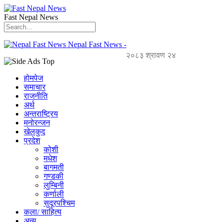
Fast Nepal News
Nepal Fast News -
२०८३ श्रावण २४
होमपेज
समाचार
राजनीति
अर्थ
अन्तराष्ट्रिय
मनोरन्जन
खेलकुद
प्रदेश
कोशी
मधेश
बागमती
गण्डकी
लुम्बिनी
कर्णाली
सुदूरपश्चिम
कला/ साहित्य
अन्य