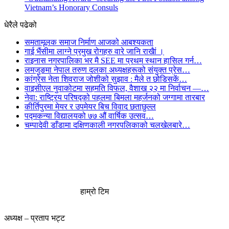
Vietnam’s Honorary Consuls
धेरैले पढेको
समतामूलक समाज निर्माण आजको आबश्यकता
गाई भैंसीमा लाग्ने प्रमुख रोगहरु वारे जानि राखैां ।
राइनास नगरपालिका भर मै SEE मा प्रथम स्थान हासिल गर्न…
लमजुङमा नेपाल तरुण दलका अध्यक्षहरूको संयुक्त प्रेस…
कांग्रेस नेता शिवराज जोशीको सुझाव : मैले त छोडिसकें…
वाइसीएल नुवाकोटमा सहमति विफल, वैशाख २२ मा निर्वाचन —…
नेवा: राष्ट्रिय परिषद्को पहलमा बिमला महर्जनको जग्गामा तारबार
कीर्तिपुरमा मेयर र उपमेयर बिच विवाद छताछुल्ल
पद्मकन्या विद्यालयको ७७ औं ‌‌वार्षिक ‌उत्सव…
चम्पादेवी डाँडामा दक्षिणकाली नगरपलिकाको चलखेलबारे…
हाम्रो टिम
अध्यक्ष – प्रताप भट्ट