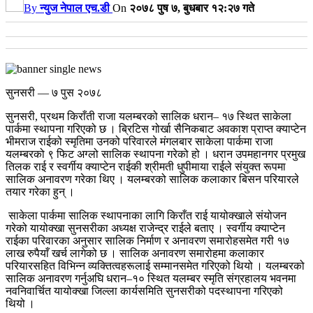
By
न्युज नेपाल एच.डी
On
२०७८ पुष ७, बुधबार १२:२७ गते
सुनसरी — ७ पुस २०७८
सुनसरी, प्रथम किराँती राजा यलम्बरको सालिक धरान– १७ स्थित साकेला
पार्कमा स्थापना गरिएको छ । ब्रिटिस गोर्खा सैनिकबाट अवकाश प्राप्त क्याप्टेन
भीमराज राईको स्मृतिमा उनको परिवारले मंगलबार साकेला पार्कमा राजा
यलम्बरको ९ फिट अग्लो सालिक स्थापना गरेको हो ।
धरान उपमहानगर प्रमुख
तिलक राई र स्वर्गीय क्याप्टेन राईकी श्रीमती धुपीमाया राईले संयुक्त रूपमा
सालिक अनावरण गरेका थिए । यलम्बरको सालिक कलाकार बिसन परियारले
तयार गरेका हुन् ।
साकेला पार्कमा सालिक स्थापनाका लागि किराँत राई यायोक्खाले संयोजन
गरेको यायोक्खा सुनसरीका अध्यक्ष राजेन्द्र राईले बताए ।
स्वर्गीय क्याप्टेन
राईका परिवारका अनुसार सालिक निर्माण र अनावरण समारोहसमेत गरी १७
लाख रुपैयाँ खर्च लागेको छ । सालिक अनावरण समारोहमा कलाकार
परियारसहित विभिन्न व्यक्तित्वहरूलाई सम्मानसमेत गरिएको थियो । यलम्बरको
सालिक अनावरण गर्नुअघि धरान–१० स्थित यलम्बर स्मृति संग्रहालय भवनमा
नवनिवार्चित यायोक्खा जिल्ला कार्यसमिति सुनसरीको पदस्थापना गरिएको
थियो ।