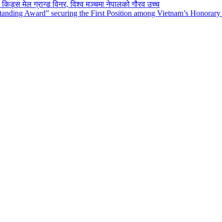
किड्स मेल ग्रान्ड विनर, विश्व मञ्चमा नेपालको गौरव उच्च
tanding Award” securing the First Position among Vietnam’s Honorary