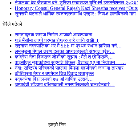
नेपालका देव जैसवाल बने ‘टुरिज्म एम्बासडर युनिभर्स इन्टरनेशनल २०२६’ 
Honorary Consul General Rajesh Kazi Shrestha receives “Outs
सुनसरी घटनाले धार्मिक स्वतन्त्रतामाथि प्रहार : निष्पक्ष छानबिनको माग
धेरैले पढेको
समतामूलक समाज निर्माण आजको आबश्यकता
गाई भैंसीमा लाग्ने प्रमुख रोगहरु वारे जानि राखैां ।
राइनास नगरपालिका भर मै SEE मा प्रथम स्थान हासिल गर्न…
लमजुङमा नेपाल तरुण दलका अध्यक्षहरूको संयुक्त प्रेस…
कांग्रेस नेता शिवराज जोशीको सुझाव : मैले त छोडिसकें…
वाइसीएल नुवाकोटमा सहमति विफल, वैशाख २२ मा निर्वाचन —…
नेवा: राष्ट्रिय परिषद्को पहलमा बिमला महर्जनको जग्गामा तारबार
कीर्तिपुरमा मेयर र उपमेयर बिच विवाद छताछुल्ल
पद्मकन्या विद्यालयको ७७ औं ‌‌वार्षिक ‌उत्सव…
चम्पादेवी डाँडामा दक्षिणकाली नगरपलिकाको चलखेलबारे…
हाम्रो टिम