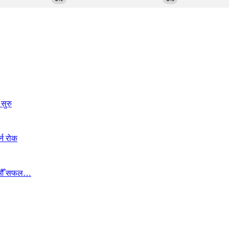
सुरु
्न रोक
ा १७औँ सफल…