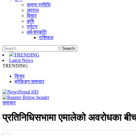
सूचना प्रविधि
अपराध
बिचार
कृषि
पर्यटन
धर्म/संस्कृति
राशिफल
TRENDING
Latest News
TRENDING
फिचर
ब्रेकिङ्ग समाचार
समाचार
प्रतिनिधिसभामा एमालेको अवरोधका बीच 