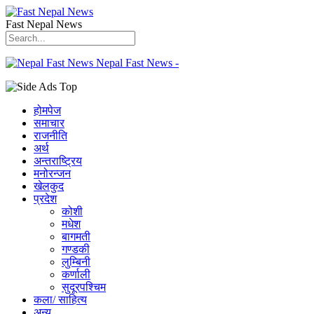
Fast Nepal News
Nepal Fast News -
होमपेज
समाचार
राजनीति
अर्थ
अन्तराष्ट्रिय
मनोरन्जन
खेलकुद
प्रदेश
कोशी
मधेश
बागमती
गण्डकी
लुम्बिनी
कर्णाली
सुदूरपश्चिम
कला/ साहित्य
अन्य