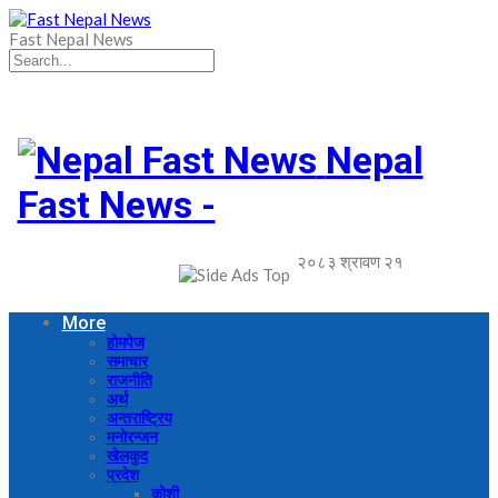
Fast Nepal News
Nepal
Fast News -
२०८३ श्रावण २१
More
होमपेज
समाचार
राजनीति
अर्थ
अन्तराष्ट्रिय
मनोरन्जन
खेलकुद
प्रदेश
कोशी