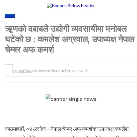
समाचार
ॠणको दबाबले उद्योगी व्यवसायीमा मनोबल
घटेको छ : कमलेश अग्रवाल, उपाध्यक्ष नेपाल
चेम्बर अफ कमर्श
By
न्यूज नेपाल
On
२०७७ आश्विन ४, आईतवार २१:१८ गते
काठमाण्डौं, ०४ असोज – नेपाल चेम्बर अफ कमर्शका उपाध्यक्ष कमलेश