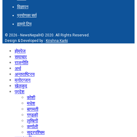
विज्ञापन
प्रयोगका सर्त
हाम्रो टिम
© 2026 - NewsNepalHD 2020. All Rights Reserved.
Design & Developed by :
Krishna Karki
होमपेज
समाचार
राजनीति
अर्थ
अन्तराष्ट्रिय
मनोरन्जन
खेलकुद
प्रदेश
कोशी
मधेश
बागमती
गण्डकी
लुम्बिनी
कर्णाली
सुदूरपश्चिम