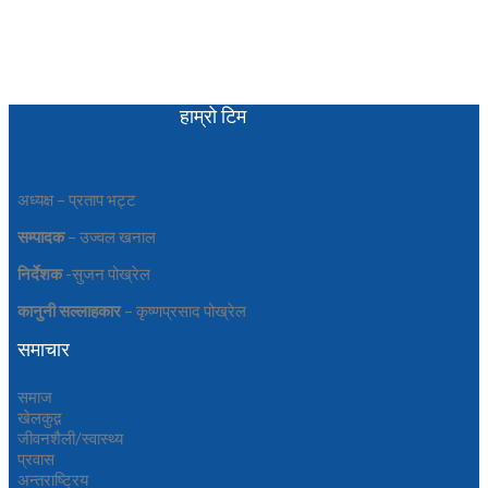
हाम्रो टिम
अध्यक्ष – प्रताप भट्ट
सम्पादक
– उज्वल खनाल
निर्देशक
-सुजन पोख्रेल
कानुनी
सल्लाहकार
– कृष्णप्रसाद पोख्रेल
समाचार
समाज
खेलकुद़़
जीवनशैली/स्वास्थ्य
प्रवास
अन्तराष्ट्रिय