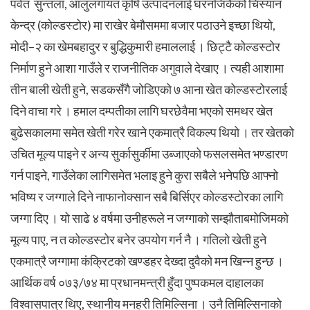
पर्वत सुन्तला, आलुलगायत कृषि उत्पादनलाई घरनजिकैको चिस्यान
केन्द्र (कोल्डस्टोर) मा राखेर बेमौसममा बजार पठाउने इच्छा थियो,
मोदी–२ का खेमबहादुर र बुद्धिकुमारी हमाललाई । छिट्टै कोल्डस्टोर
निर्माण हुने आशा गाउँले र राजनीतिक अगुवाले देखाए । त्यही आशामा
तीन बाली खेती हुने, सडकसँगै जोडिएको ७ आना खेत कोल्डस्टोरलाई
दिने वाचा गरे ।
हमाल दम्पतीका लागि घरछेवैमा भएको समथर खेत
बुढेसकालमा समेत खेती गरेर खाने एकमात्रै विकल्प थियो । तर खेतको
उचित मूल्य पाइने र अन्य सुर्कासुर्कीमा उब्जाएको फसलसमेत भण्डारण
गर्न पाइने, गाउँलेका लागिसमेत भलाइ हुने कुरा सबैले भनेपछि आफ्नो
भविष्य र जग्गाले दिने नाफानोक्सान सबै बिर्सिएर कोल्डस्टोरका लागि
जग्गा दिए । यो साढे ४ वर्षमा उनीहरूले न जग्गाको सम्झौताबमोजिमको
मूल्य पाए, न त कोल्डस्टोर बनेर उपयोग गर्न नै । गतिलो खेती हुने
एकमात्रै जग्गामा कंक्रिटको खण्डहर देख्दा दुवैको मन खिन्न हुन्छ ।
आर्थिक वर्ष ०७३/७४ मा प्रधानमन्त्री हुँदा पुष्पकमल दाहालका
विश्वासपात्र थिए, स्थानीय मनहरी तिमिल्सिना । उनै तिमिल्सिनाको