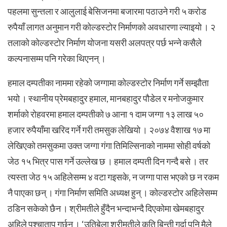
पहलमा सुन्तला र आलुलाई बेसिजनमा बजारमा पठाउने गरी ५ करोड
रुपैयाँ लागत अनुमान गरी कोल्डस्टोर निर्माणको अवधारणा ल्याइयो । २
तलाको कोल्डस्टोर निर्माण योजना यसरी अलपत्र पर्छ भन्ने कसैले
कल्पनासम्म पनि गरेका थिएनन् ।
हमाल दम्पतीका नाममा रहेको जग्गामा कोल्डस्टोर निर्माण गर्ने सम्झौता
भयो । स्थानीय प्रेमबहादुर हमाल, मानबहादुर पौडेल र मनोजकुमार
शर्माको रोहवरमा हमाल दम्पतीको ७ आना १ दाम जग्गा १३ लाख ५०
हजार रुपैयाँमा खरिद गर्ने गरी तमसुक लेखियो । २०७४ वैशाख १७ मा
लेखिएको तमसुकमा उक्त जग्गा गंगा तिमिल्सिनाको नाममा सोही वर्षको
जेठ १५ भित्र पास गर्ने उल्लेख छ । हमाल दम्पती दिन गन्दै बसे । तर
त्यस्ता जेठ १५ अहिलेसम्म ४ वटा गइसके, न जग्गा पास भएको छ न रकम
नै पाएका छन् । गंगा निर्माण समिति अध्यक्ष हुन् ।
कोल्डस्टोर अहिलेसम्म
ठडिन सकेको छैन । श्रीमतीले हुँदैन भन्दाभन्दै दिएकोमा खेमबहादुर
अहिले पश्चाताप गर्छन् । ‘उतिबेला श्रीमतीले कति बिन्ती गर्दा पनि मैले