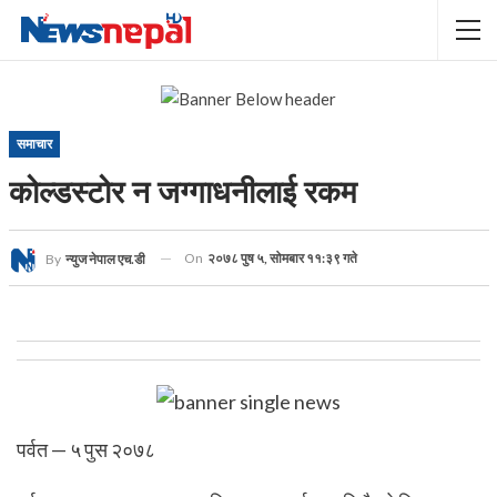
समाचार
कोल्डस्टोर न जग्गाधनीलाई रकम
On
२०७८ पुष ५, सोमबार ११:३९ गते
By
न्युज नेपाल एच.डी
पर्वत — ५ पुस २०७८