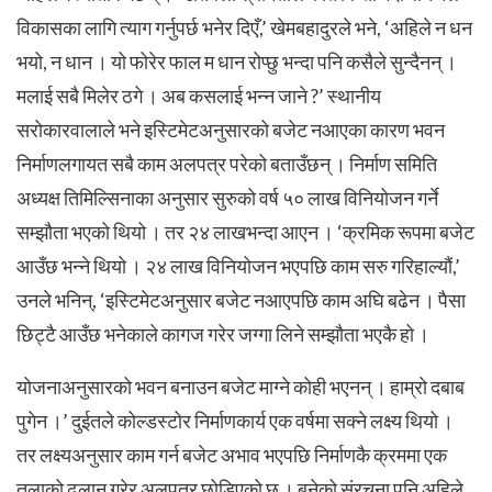
विकासका लागि त्याग गर्नुपर्छ भनेर दिएँ,’ खेमबहादुरले भने, ‘अहिले न धन
भयो, न धान । यो फोरेर फाल म धान रोप्छु भन्दा पनि कसैले सुन्दैनन् ।
मलाई सबै मिलेर ठगे । अब कसलाई भन्न जाने ?’ स्थानीय
सरोकारवालाले भने इस्टिमेटअनुसारको बजेट नआएका कारण भवन
निर्माणलगायत सबै काम अलपत्र परेको बताउँछन् । निर्माण समिति
अध्यक्ष तिमिल्सिनाका अनुसार सुरुको वर्ष ५० लाख विनियोजन गर्ने
सम्झौता भएको थियो । तर २४ लाखभन्दा आएन । ‘क्रमिक रूपमा बजेट
आउँछ भन्ने थियो । २४ लाख विनियोजन भएपछि काम सरु गरिहाल्यौं,’
उनले भनिन्, ‘इस्टिमेटअनुसार बजेट नआएपछि काम अघि बढेन । पैसा
छिट्टै आउँछ भनेकाले कागज गरेर जग्गा लिने सम्झौता भएकै हो ।
योजनाअनुसारको भवन बनाउन बजेट माग्ने कोही भएनन् । हाम्रो दबाब
पुगेन ।’
दुईतले कोल्डस्टोर निर्माणकार्य एक वर्षमा सक्ने लक्ष्य थियो ।
तर लक्ष्यअनुसार काम गर्न बजेट अभाव भएपछि निर्माणकै क्रममा एक
तलाको ढलान गरेर अलपत्र छोडिएको छ । बनेको संरचना पनि अहिले