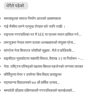
धेरैले पढेको
समतामूलक समाज निर्माण आजको आबश्यकता
गाई भैंसीमा लाग्ने प्रमुख रोगहरु वारे जानि राखैां ।
राइनास नगरपालिका भर मै SEE मा प्रथम स्थान हासिल गर्न…
लमजुङमा नेपाल तरुण दलका अध्यक्षहरूको संयुक्त प्रेस…
कांग्रेस नेता शिवराज जोशीको सुझाव : मैले त छोडिसकें…
वाइसीएल नुवाकोटमा सहमति विफल, वैशाख २२ मा निर्वाचन —…
नेवा: राष्ट्रिय परिषद्को पहलमा बिमला महर्जनको जग्गामा तारबार
कीर्तिपुरमा मेयर र उपमेयर बिच विवाद छताछुल्ल
पद्मकन्या विद्यालयको ७७ औं ‌‌वार्षिक ‌उत्सव…
चम्पादेवी डाँडामा दक्षिणकाली नगरपलिकाको चलखेलबारे…