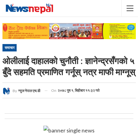
समाचार
ओलीलाई दाहालको चुनौती : ज्ञानेन्द्रसँगको ५
बुँदे सहमति प्रमाणित गर्नूस् नत्र माफी माग्नूस्
On
२०७८ पुष १, बिहीबार ११:३२ गते
By
न्युज नेपाल एच.डी