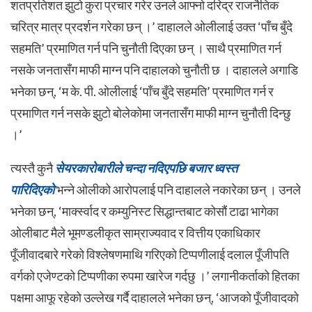
शतप्रतिशत झुटो कुरा प्रचार गरेर उनले आफ्नो दरिद्र राजनैतिक
चरित्र मात्र प्रदर्शन गरेका छन् ।’
दाहालले ओलीलाई उक्त ‘पाँच बुँदे
सहमति’ प्रमाणित गर्न पनि चुनौती दिएका छन् । साथै प्रमाणित गर्न
नसके जनतासँग माफी माग्न पनि दाहालको चुनौती छ । दाहालले अगाडि
भनेका छन्, ‘म के. पी. ओलीलाई ‘पाँच बुँदे सहमति’ प्रमाणित गर्न र
प्रमाणित गर्न नसके झुटो बोलेकोमा जनतासँग माफी माग्न चुनौती दिन्छु
।’
त्यस्तै कुनै
सेयरकारोबारीले चन्दा नदिएपछि बजार ध्वस्त
पारिदिएको
भन्ने ओलीको आरोपलाई पनि दाहालले नकारेका छन् । उनले
भनेका छन्, ‘मार्क्स्वाद र कम्युनिस्ट सिद्धान्तबाट कोसौं टाढा भागेका
ओलीबाट मैले भूमण्डलीकृत साम्राज्यवाद र वित्तीय एकाधिकार
पूँजीवादबारे गरेको विश्लेषणमाथि गरिएको टिप्पणीलाई दलाल पूँजीपति
वर्गको एजेण्टको टिप्पणीका रुपमा खारेज गर्दछु ।’ लगानीकर्ताको हितका
पक्षमा आफू रहेको उल्लेख गर्दै दाहालले भनेका छन्, ‘आजको पूँजीवादको