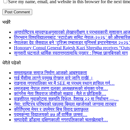
Save my name, email, and website in this browser for the next tim
भर्खरै
अन्तर्राष्ट्रिय मापदण्डअनुसारको लेखापरीक्षण र प्रभावकारी सुशासन आज
त्रिभुवन विश्वविद्यालयबाट ‘स्टार्टअप समिट नेपाल-२०२६’ को औपचारिक
नेपालका देव जैसवाल बने ‘टुरिज्म एम्बासडर युनिभर्स इन्टरनेशनल २०२६’ 
Honorary Consul General Rajesh Kazi Shrestha receives “Outs
सुनसरी घटनाले धार्मिक स्वतन्त्रतामाथि प्रहार : निष्पक्ष छानबिनको माग
धेरैले पढेको
समतामूलक समाज निर्माण आजको आबश्यकता
गाई भैंसीमा लाग्ने प्रमुख रोगहरु वारे जानि राखैां ।
राइनास नगरपालिका भर मै SEE मा प्रथम स्थान हासिल गर्न…
लमजुङमा नेपाल तरुण दलका अध्यक्षहरूको संयुक्त प्रेस…
कांग्रेस नेता शिवराज जोशीको सुझाव : मैले त छोडिसकें…
वाइसीएल नुवाकोटमा सहमति विफल, वैशाख २२ मा निर्वाचन —…
नेवा: राष्ट्रिय परिषद्को पहलमा बिमला महर्जनको जग्गामा तारबार
कीर्तिपुरमा मेयर र उपमेयर बिच विवाद छताछुल्ल
पद्मकन्या विद्यालयको ७७ औं ‌‌वार्षिक ‌उत्सव…
चम्पादेवी डाँडामा दक्षिणकाली नगरपलिकाको चलखेलबारे…