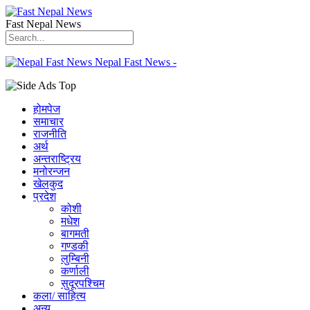
Fast Nepal News
Nepal Fast News -
होमपेज
समाचार
राजनीति
अर्थ
अन्तराष्ट्रिय
मनोरन्जन
खेलकुद
प्रदेश
कोशी
मधेश
बागमती
गण्डकी
लुम्बिनी
कर्णाली
सुदूरपश्चिम
कला/ साहित्य
अन्य