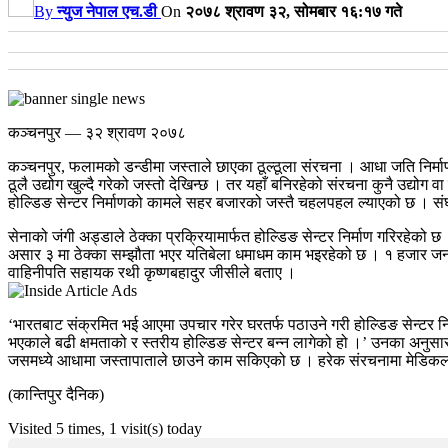
By
न्युज नेपाल एच.डी
On
२०७८ श्रावण ३२, सोमबार १६:१७ गते
कञ्चनपुर — ३२ श्रावण २०७८
कञ्चनपुर, फलामको डन्डीमा जस्ताले छाएका ठूल्ठूला संरचना । आधा जति निर्माण 
ठूलै उद्योग खुल्दै गरेको जस्तो देखिन्छ । तर यहाँ बनिरहेको संरचना कुनै उद्यो
होल्डिङ सेन्टर निर्माणको कामले सहर बजारको जस्तै चहलपहल ल्याएको छ । संघी
सेनाको जंगी अड्डाले ठेक्का प्रक्रियामार्फत होल्डिङ सेन्टर निर्माण गरिरहेक
असार ३ मा ठेक्का सम्झौता भएर यतिबेला धमाधम काम भइरहेको छ । १ हजार जना 
वाहिनीपति सहायक रथी कृष्णबहादुर जीसीले बताए ।
‘भारतबाट संक्रमित भई आएमा उपचार गरेर घरतर्फ पठाउने गरी होल्डिङ सेन्टर निर्
भएकाले बढी क्षमताको र स्तरीय होल्डिङ सेन्टर बन्न लागेको हो ।’ उनका अनुसार
जसमध्ये आधामा जस्तापाताले छाउने काम सकिएको छ । हरेक संरचनामा मेडिकल बे
(कान्तिपुर दैनिक)
Visited 5 times, 1 visit(s) today