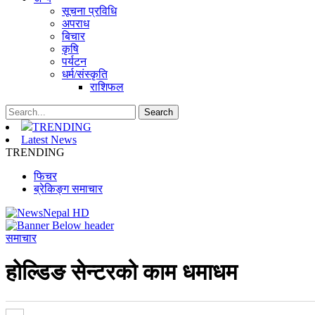
सूचना प्रविधि
अपराध
बिचार
कृषि
पर्यटन
धर्म/संस्कृति
राशिफल
TRENDING
Latest News
TRENDING
फिचर
ब्रेकिङ्ग समाचार
समाचार
होल्डिङ सेन्टरको काम धमाधम