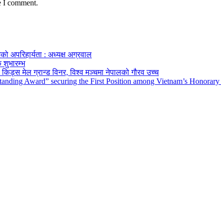
e I comment.
को अपरिहार्यता : अध्यक्ष अग्रवाल
 शुभारम्भ
किड्स मेल ग्रान्ड विनर, विश्व मञ्चमा नेपालको गौरव उच्च
tanding Award” securing the First Position among Vietnam’s Honorary