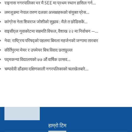
राइनास नगरपालिका भर मै SEE मा प्रथम स्थान हासिल गर्न…
लमजुङमा नेपाल तरुण दलका अध्यक्षहरूको संयुक्त प्रेस…
कांग्रेस नेता शिवराज जोशीको सुझाव : मैले त छोडिसकें…
वाइसीएल नुवाकोटमा सहमति विफल, वैशाख २२ मा निर्वाचन —…
नेवा: राष्ट्रिय परिषद्को पहलमा बिमला महर्जनको जग्गामा तारबार
कीर्तिपुरमा मेयर र उपमेयर बिच विवाद छताछुल्ल
पद्मकन्या विद्यालयको ७७ औं ‌‌वार्षिक ‌उत्सव…
चम्पादेवी डाँडामा दक्षिणकाली नगरपलिकाको चलखेलबारे…
हाम्रो टिम