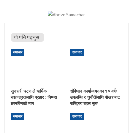
यो पनि पढ्नुस
समाचार
समाचार
सुनसरी घटनाले धार्मिक
संविधान कार्यान्वयनका १० वर्षः
स्वतन्त्रतामाथि प्रहार : निष्पक्ष
उपलब्धि र चुनौतीमाथि पोखराबाट
छानबिनको माग
राष्ट्रिय बहस सुरु
समाचार
समाचार