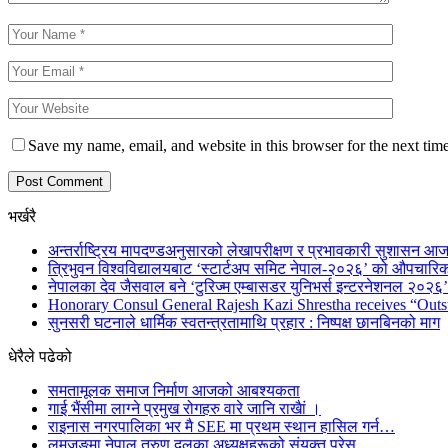
Save my name, email, and website in this browser for the next tim
भर्खरै
अन्तर्राष्ट्रिय मापदण्डअनुसारको लेखापरीक्षण र प्रभावकारी सुशासन आज
त्रिभुवन विश्वविद्यालयबाट ‘स्टार्टअप समिट नेपाल-२०२६’ को औपचारिक
नेपालका देव जैसवाल बने ‘टुरिज्म एम्बासडर युनिभर्स इन्टरनेशनल २०२६’ 
Honorary Consul General Rajesh Kazi Shrestha receives “Outs
सुनसरी घटनाले धार्मिक स्वतन्त्रतामाथि प्रहार : निष्पक्ष छानबिनको माग
धेरैले पढेको
समतामूलक समाज निर्माण आजको आबश्यकता
गाई भैंसीमा लाग्ने प्रमुख रोगहरु वारे जानि राखैां ।
राइनास नगरपालिका भर मै SEE मा प्रथम स्थान हासिल गर्न…
लमजुङमा नेपाल तरुण दलका अध्यक्षहरूको संयुक्त प्रेस…