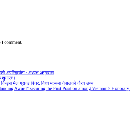
e I comment.
को अपरिहार्यता : अध्यक्ष अग्रवाल
 शुभारम्भ
किड्स मेल ग्रान्ड विनर, विश्व मञ्चमा नेपालको गौरव उच्च
tanding Award” securing the First Position among Vietnam’s Honorary