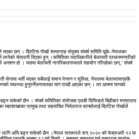
का छन् । ब्रिटिस गोर्खा सत्याग्रह संयुक्त संघर्ष समिति यूके–नेपालका
न लागेको चेतावनी दिएका हुन् ।समितिका पदाधिकारीले बेलायती प्रधानमन्त्रीको
ले अनशन हो । यसमा बेलायती नागरिकलगायतले सहयोग गरिरहेका छन्,’ संघर्ष
ायती सेनामा भर्ती भएका सबैलाई समान पेन्सन र सुविधा, नेपालमा बेलायतसरहकै
न्सनको व्यवस्था हुनुपर्नेलगायतका माग राख्दै आएका छन् । तर आफ्ना मागको
 अघि बढ्न सकेको छैन । संघर्ष समितिका संयोजक एलबी घिसिङले बिहीबार मन्त्रालय
िका महाशाखाका प्रमुख तथा सहसचिव निर्मलराज काफ्लेलाई ब्रिटिस गोर्खाले
नका लागि अघि बढ्न सकेको छैन ।नेपाल सरकारले सन् २०२० को फेब्रुअरी १२ मा
टनीतिक पहलकै नाममा ३२ वर्ष बित्यो । समस्या समाधान गर्न यसपटक सार्थक