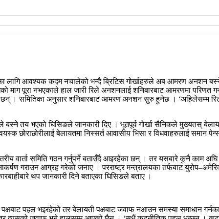
 लागि आवश्यक कदम नचालेको भन्दै ब्रिटिस गोर्खाहरुले अब आमरण अनशन बस्ने भए
षदेखिको माग पूरा नभएकाले हाल जारी रिले अनशनलाई शनिबारबाट आमरणमा परिणत गर्
ा छन् । समितिका अनुसार शनिबारबाट आमरण अनशन सुरु हुनेछ । ‘अहिलेसम्म रि
ले बस्ने तय भएको घिसिङले जानकारी दिए । भूतपूर्व गोर्खा सैनिकले मुख्यतस् बेल
ूर्ति, वयस्क छोराछोरीलाई बेलायतमा निस्सर्त आवासीय भिसा र विधवाहरुलाई समान पे
्तरीय वार्ता समिति गठन गर्नुपर्ने बताउँदै आइरहेका छन् । तर यसबारे कुनै काम
नाकर्षण गराउन आग्रह गरेको जनाए । परराष्ट्र मन्त्रालयका तर्फबाट युरोप–अमेर
म कारबाहीबारे थप जानकारी दिने बताएका घिसिङले बताए ।
ाली पक्षबाट पहल भइरहेको तर बेलायती पक्षबाट जवाफ नआउन समस्या समाधान गर्
 । तर त्यसको जवाफ भने हालसम्म आएको छैन । ‘सधैं कूटनीतिक पहल भन्छन् । कू