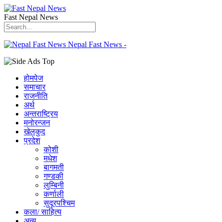
Fast Nepal News
Nepal Fast News -
होमपेज
समाचार
राजनीति
अर्थ
अन्तराष्ट्रिय
मनोरन्जन
खेलकुद
प्रदेश
कोशी
मधेश
बागमती
गण्डकी
लुम्बिनी
कर्णाली
सुदूरपश्चिम
कला/ साहित्य
अन्य