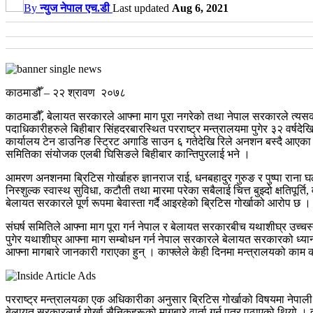
By
न्युज नेपाल एच.डी
Last updated
Aug 6, 2021
काठमाडौँ – २२ श्रावण २०७८
काठमाडौँ, बेलायत सरकारले आफ्ना माग पूरा नगरेको तथा नेपाल सरकारले त्यसका
पदाधिकारीहरुले बिहीबार सिंहदरबारस्थित परराष्ट्र मन्त्रालयमा पुगेर ३२ वर्
कार्यालय टेन डाउनिङ स्ट्रिट अगाडि साउन ६ गतेदेखि रिले अनशन बस्दै आएक
समितिका संयोजक एलबी घिसिङले बिहीबार कान्तिपुरलाई भने ।
आमरण अनशनमा ब्रिटिस गोर्खाहरु ज्ञानराज राई, धनबहादुर गुरुङ र पुष्पा राना घ
निस्शुल्क स्वास्थ सुविधा, कटौती तथा मारमा परेका सबैलाई चित्त बुझ्दो क्षतिप
बेलायत सरकारले पूर्ण रूपमा बेवास्ता गर्दै आइरहेको ब्रिटिस गोर्खाको आरोप छ ।
संघर्ष समितिले आफ्ना माग पूरा गर्न नेपाल र बेलायत सरकारबीच यथाशीघ्र उच्चस
पुगेर यथाशीघ्र आफ्ना माग सम्बोधन गर्न नेपाल सरकारले बेलायत सरकारको ध्या
आफ्ना मागबारे जानकारी गराएका हुन् । काफ्लेले केही दिनमा मन्त्रालयको का
परराष्ट्र मन्त्रालयका एक अधिकारीका अनुसार ब्रिटिस गोर्खाको विषयमा नेप
बेलायत सरकारलाई गोर्खा सैनिकहरूको मागबारे वार्ता गर्न पत्र पठाएको थियो