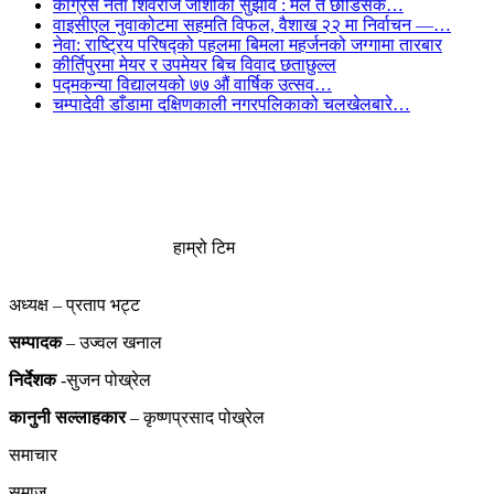
कांग्रेस नेता शिवराज जोशीको सुझाव : मैले त छोडिसकें…
वाइसीएल नुवाकोटमा सहमति विफल, वैशाख २२ मा निर्वाचन —…
नेवा: राष्ट्रिय परिषद्को पहलमा बिमला महर्जनको जग्गामा तारबार
कीर्तिपुरमा मेयर र उपमेयर बिच विवाद छताछुल्ल
पद्मकन्या विद्यालयको ७७ औं ‌‌वार्षिक ‌उत्सव…
चम्पादेवी डाँडामा दक्षिणकाली नगरपलिकाको चलखेलबारे…
हाम्रो टिम
अध्यक्ष – प्रताप भट्ट
सम्पादक
– उज्वल खनाल
निर्देशक
-सुजन पोख्रेल
कानुनी
सल्लाहकार
– कृष्णप्रसाद पोख्रेल
समाचार
समाज