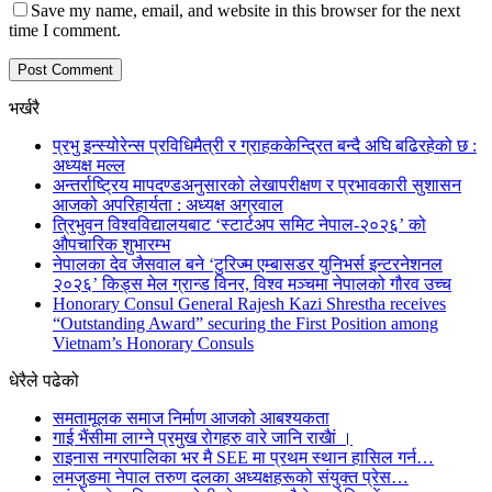
Save my name, email, and website in this browser for the next
time I comment.
भर्खरै
प्रभु इन्स्योरेन्स प्रविधिमैत्री र ग्राहककेन्द्रित बन्दै अघि बढिरहेको छ :
अध्यक्ष मल्ल
अन्तर्राष्ट्रिय मापदण्डअनुसारको लेखापरीक्षण र प्रभावकारी सुशासन
आजको अपरिहार्यता : अध्यक्ष अग्रवाल
त्रिभुवन विश्वविद्यालयबाट ‘स्टार्टअप समिट नेपाल-२०२६’ को
औपचारिक शुभारम्भ
नेपालका देव जैसवाल बने ‘टुरिज्म एम्बासडर युनिभर्स इन्टरनेशनल
२०२६’ किड्स मेल ग्रान्ड विनर, विश्व मञ्चमा नेपालको गौरव उच्च
Honorary Consul General Rajesh Kazi Shrestha receives
“Outstanding Award” securing the First Position among
Vietnam’s Honorary Consuls
धेरैले पढेको
समतामूलक समाज निर्माण आजको आबश्यकता
गाई भैंसीमा लाग्ने प्रमुख रोगहरु वारे जानि राखैां ।
राइनास नगरपालिका भर मै SEE मा प्रथम स्थान हासिल गर्न…
लमजुङमा नेपाल तरुण दलका अध्यक्षहरूको संयुक्त प्रेस…