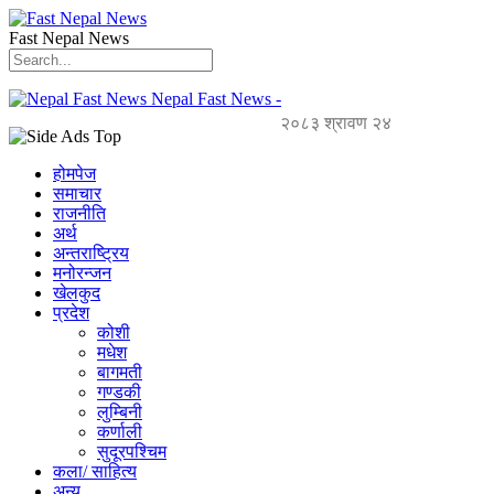
Fast Nepal News
Nepal Fast News -
२०८३ श्रावण २४
होमपेज
समाचार
राजनीति
अर्थ
अन्तराष्ट्रिय
मनोरन्जन
खेलकुद
प्रदेश
कोशी
मधेश
बागमती
गण्डकी
लुम्बिनी
कर्णाली
सुदूरपश्चिम
कला/ साहित्य
अन्य