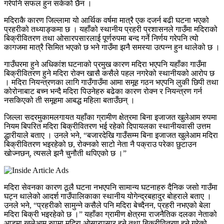
गरेपनि सफल हुन सकेको छैन ।
मदिराकै कारण जिल्लामा यो आर्थिक वर्षमा मात्रै एक दजर्न बढी घटना भएको
प्रहरीको तथ्याङ्कमा छ । यहाँको स्थानीय प्रहरी प्रशासनले गाउँमा मदिराको
बिक्रीवितरण तथा ओसारपसारलाई पूर्णरुपमा बन्द गर्ने निर्णय गरेपनि त्यो
कागजमा मात्रै सिमित भएको छ भने गाउँमा झनै समस्या उत्पन्न हुन थालेको छ ।
गाउँघरमा हुने अधिकांश घटनाको प्रमुख कारण मदिरा भएपनि यहाँका गाउँमा
बिक्रीवितरण हुने मदिरा रोक्न खासै कसैले पहल नगरेको स्थानीयको आरोप छ
। मदिरा नियन्त्रणका लागि गाउँगाउँमा आमा समूह गठन भएपनि लुकी छिपी तथा
कोरोनाबाट बच्न भन्दै मदिरा पिउनेहरु बढेका कारण रोक्न र नियन्त्रण गर्न
नसकिएको ती समूहमा आबद्ध महिला बताउँछन् ।
जिल्ला सदरमुकामलगायत यहाँका ग्रामीण क्षेत्रमा बिना इजाजत खुलेआम रुपमा
नियम बिपरित मदिरा बिक्रीवितरण भई रहेको दिपायलका स्थानीयवासी उत्तम
द्धारीयाले बताए । उनले भने, “बजारदेखि गाउँसम्म बिना इजाजत खुलेआम मदिरा
बिक्रीवितरण भइरहेको छ, रोक्नको साटो नेता नै पक्राउ परेका छुटाउन
खोज्नछन्, त्यसले झनै चुनौती थपिएको छ ।”
मदिरा सेवनका कारण ठूलै घटना नभएपनि सामान्य घटनाहरु दैनिक जसो गाउँमा
घट्न थालेको आदर्श गाउँपालिकाका स्थानीय योगेन्द्रबहादुर बोहराले बताए ।
उनले भने, “प्रहरीको सामुन्ने कसैले पनि मदिरा बेच्दैनन, प्रहरी नभएको बेला
मदिरा बिक्री भइरहेको छ ।” यहाँका ग्रामीण क्षेत्रमा राजनैतिक दलका नेताको
आडमा खुलेआम रुपमा मदिरा ओसारपसार हुने तथा बिक्रीवितरण हुने गरेको