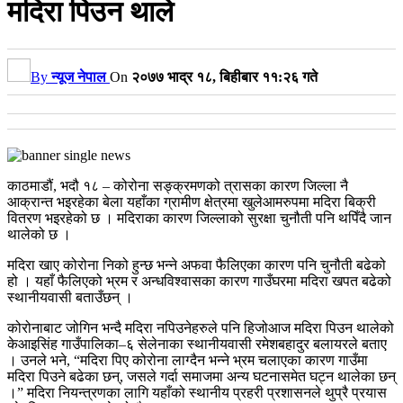
मदिरा पिउन थाले
By
न्यूज नेपाल
On
२०७७ भाद्र १८, बिहीबार ११:२६ गते
काठमाडौं, भदौ १८ – कोरोना सङ्क्रमणको त्रासका कारण जिल्ला नै
आक्रान्त भइरहेका बेला यहाँका ग्रामीण क्षेत्रमा खुलेआमरुपमा मदिरा बिक्री
वितरण भइरहेको छ । मदिराका कारण जिल्लाको सुरक्षा चुनौती पनि थपिँदै जान
थालेको छ ।
मदिरा खाए कोरोना निको हुन्छ भन्ने अफवा फैलिएका कारण पनि चुनौती बढेको
हो । यहाँ फैलिएको भ्रम र अन्धविश्वासका कारण गाउँघरमा मदिरा खपत बढेको
स्थानीयवासी बताउँछन् ।
कोरोनाबाट जोगिन भन्दै मदिरा नपिउनेहरुले पनि हिजोआज मदिरा पिउन थालेको
केआइसिंह गाउँपालिका–६ सेलेनाका स्थानीयवासी रमेशबहादुर बलायरले बताए
। उनले भने, “मदिरा पिए कोरोना लाग्दैन भन्ने भ्रम चलाएका कारण गाउँमा
मदिरा पिउने बढेका छन्, जसले गर्दा समाजमा अन्य घटनासमेत घट्न थालेका छन्
।” मदिरा नियन्त्रणका लागि यहाँको स्थानीय प्रहरी प्रशासनले थुप्रै प्रयास