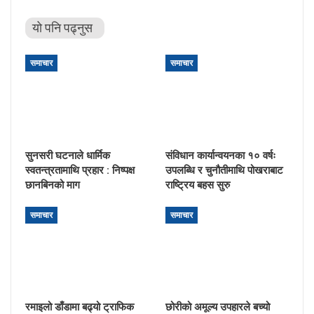
यो पनि पढ्नुस
समाचार
समाचार
सुनसरी घटनाले धार्मिक
संविधान कार्यान्वयनका १० वर्षः
स्वतन्त्रतामाथि प्रहार : निष्पक्ष
उपलब्धि र चुनौतीमाथि पोखराबाट
छानबिनको माग
राष्ट्रिय बहस सुरु
समाचार
समाचार
रमाइलो डाँडामा बढ्यो ट्राफिक
छोरीको अमूल्य उपहारले बच्यो