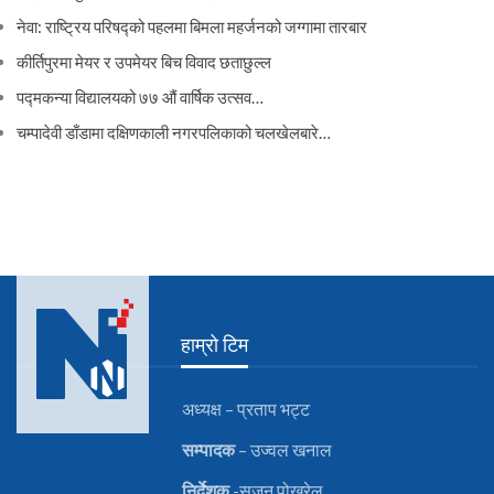
नेवा: राष्ट्रिय परिषद्को पहलमा बिमला महर्जनको जग्गामा तारबार
कीर्तिपुरमा मेयर र उपमेयर बिच विवाद छताछुल्ल
पद्मकन्या विद्यालयको ७७ औं ‌‌वार्षिक ‌उत्सव…
चम्पादेवी डाँडामा दक्षिणकाली नगरपलिकाको चलखेलबारे…
हाम्रो टिम
अध्यक्ष – प्रताप भट्ट
सम्पादक
– उज्वल खनाल
निर्देशक
-सुजन पोख्रेल