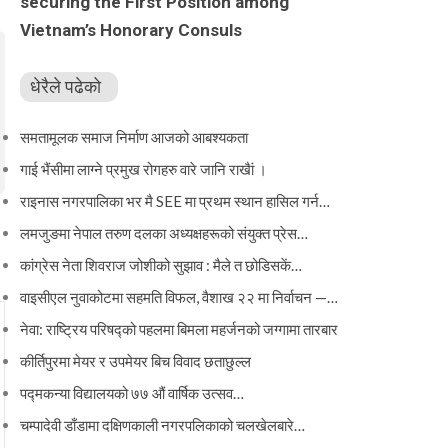
securing the First Position among
Vietnam’s Honorary Consuls
धेरैले पढेको
समतामूलक समाज निर्माण आजको आबश्यकता
गाई भैंसीमा लाग्ने प्रमुख रोगहरु वारे जानि राखैां ।
राइनास नगरपालिका भर मै SEE मा प्रथम स्थान हासिल गर्न…
लमजुङमा नेपाल तरुण दलका अध्यक्षहरूको संयुक्त प्रेस…
कांग्रेस नेता शिवराज जोशीको सुझाव : मैले त छोडिसकें…
वाइसीएल नुवाकोटमा सहमति विफल, वैशाख २२ मा निर्वाचन —…
नेवा: राष्ट्रिय परिषद्को पहलमा बिमला महर्जनको जग्गामा तारबार
कीर्तिपुरमा मेयर र उपमेयर बिच विवाद छताछुल्ल
पद्मकन्या विद्यालयको ७७ औं ‌‌वार्षिक ‌उत्सव…
चम्पादेवी डाँडामा दक्षिणकाली नगरपलिकाको चलखेलबारे…