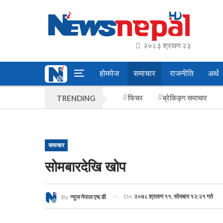
२०८३ श्रावण २३
होमपेज
समाचार
राजनीति
अर्थ
फिचर
ब्रेकिङ्ग समाचार
TRENDING
समाचार
सोमबारदेखि खोप
On
२०७८ श्रावण ११, सोमबार १२:२१ गते
By
न्युज नेपाल एच.डी