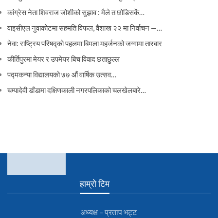
कांग्रेस नेता शिवराज जोशीको सुझाव : मैले त छोडिसकें…
वाइसीएल नुवाकोटमा सहमति विफल, वैशाख २२ मा निर्वाचन —…
नेवा: राष्ट्रिय परिषद्को पहलमा बिमला महर्जनको जग्गामा तारबार
कीर्तिपुरमा मेयर र उपमेयर बिच विवाद छताछुल्ल
पद्मकन्या विद्यालयको ७७ औं ‌‌वार्षिक ‌उत्सव…
चम्पादेवी डाँडामा दक्षिणकाली नगरपलिकाको चलखेलबारे…
हाम्रो टिम
अध्यक्ष – प्रताप भट्ट