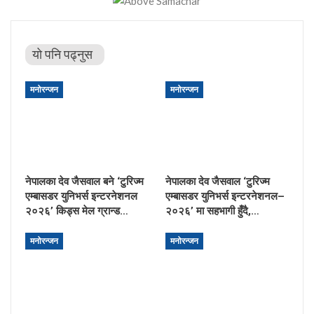
यो पनि पढ्नुस
मनोरन्जन
मनोरन्जन
नेपालका देव जैसवाल बने ‘टुरिज्म
नेपालका देव जैसवाल ‘टुरिज्म
एम्बासडर युनिभर्स इन्टरनेशनल
एम्बासडर युनिभर्स इन्टरनेशनल–
२०२६’ किड्स मेल ग्रान्ड…
२०२६’ मा सहभागी हुँदै,…
मनोरन्जन
मनोरन्जन