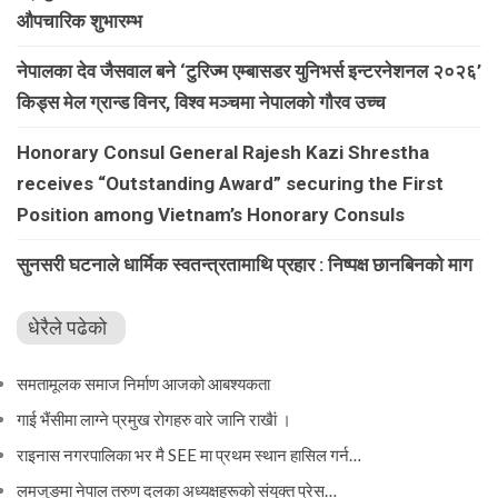
औपचारिक शुभारम्भ
नेपालका देव जैसवाल बने ‘टुरिज्म एम्बासडर युनिभर्स इन्टरनेशनल २०२६’
किड्स मेल ग्रान्ड विनर, विश्व मञ्चमा नेपालको गौरव उच्च
Honorary Consul General Rajesh Kazi Shrestha
receives “Outstanding Award” securing the First
Position among Vietnam’s Honorary Consuls
सुनसरी घटनाले धार्मिक स्वतन्त्रतामाथि प्रहार : निष्पक्ष छानबिनको माग
धेरैले पढेको
समतामूलक समाज निर्माण आजको आबश्यकता
गाई भैंसीमा लाग्ने प्रमुख रोगहरु वारे जानि राखैां ।
राइनास नगरपालिका भर मै SEE मा प्रथम स्थान हासिल गर्न…
लमजुङमा नेपाल तरुण दलका अध्यक्षहरूको संयुक्त प्रेस…