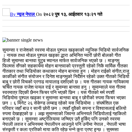
By
न्यूज नेपाल
On
२०८२ पुष १३, आईतवार १३:२१ गते
सुमाम्सा र राजेशको स्वरमा मोडल पुश्पल खड्काको म्युजिक भिडियो सार्वजनिक
। नायक तथा मोडल पुश्पल खड्का द्धारा अभिनित प्यारी छोरी बोलको गीत
हिजो सुमाम्सा बान्तवा युटुब च्यानल मार्फत सार्वजनिक भएको छ । माङ्गमु
फिल्मस सँगको सहकार्यमा मोहन बान्तवाको प्रस्तुती रहेको निकै मार्मिक गीतका
गीतकार तथा भिडियोका कथाकार मोहन बान्तवा हुन । मोहन राईको संगीत,राजु
कार्कीको संगीत संयोजन र दिनेश माङ्गमुको निर्देशन रहेको उक्त गीतको भिडियो
बाबु र छोरी विचको प्रगाढ मायालाइ दर्शाएको छ । यस गीतका गायक गायिकामा
चर्चित गायक राजेश पायल राई र सुमाम्सा बान्तवा हनु । सुमाम्साले यस गीतमा
स्वरमात्र दिएकी छैनन फिचर पनि भएकी छिन । यस गीतको मर्म स्पर्शी
भिडियोमा पुश्पल खड्का र सुमाम्सा बान्तवा बाबु र छोरीको रुपमा फिचर भएका
छन । ६ मिनेट २६ सेकेण्ड लम्बाइ रहेको यस भिडियोमा । संघर्षशिल एक
परिवार जहाँ बाउ र सानी छोरी छन । त्यहाँ दुवैको सपना र विश्वासलाई बलियो
रुपमा देखाइएको छ । अझ सुमाम्साको जिवन्त अभिनयले भिडियोलाई गहकिलो
बनाएको छ । सुमाम्सा अष्ट्रेलियामा जन्मिएर उतै हुर्किए पनि उनको स्वरमा
नेपाली लवज र अभिनयमा नेपालीपन आउनुले पनि उनीमा नेपाल , नेपाली भाषा
संस्कृती र कला प्रतिको माया कति रहेछ भन्ने कुरा प्रष्ट हुन्छ । सुममसा