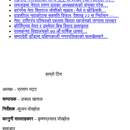
लमजुङमा नेपाल तरुण दलका अध्यक्षहरूको संयुक्त प्रेस…
कांग्रेस नेता शिवराज जोशीको सुझाव : मैले त छोडिसकें…
वाइसीएल नुवाकोटमा सहमति विफल, वैशाख २२ मा निर्वाचन —…
नेवा: राष्ट्रिय परिषद्को पहलमा बिमला महर्जनको जग्गामा तारबार
कीर्तिपुरमा मेयर र उपमेयर बिच विवाद छताछुल्ल
पद्मकन्या विद्यालयको ७७ औं ‌‌वार्षिक ‌उत्सव…
चम्पादेवी डाँडामा दक्षिणकाली नगरपलिकाको चलखेलबारे…
हाम्रो टिम
अध्यक्ष – प्रताप भट्ट
सम्पादक
– उज्वल खनाल
निर्देशक
-सुजन पोख्रेल
कानुनी
सल्लाहकार
– कृष्णप्रसाद पोख्रेल
समाचार