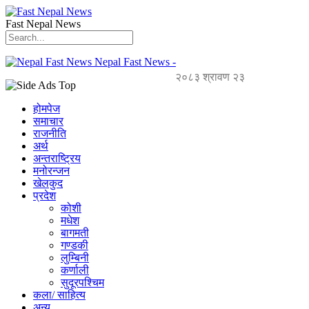
Fast Nepal News
Nepal Fast News -
२०८३ श्रावण २३
होमपेज
समाचार
राजनीति
अर्थ
अन्तराष्ट्रिय
मनोरन्जन
खेलकुद
प्रदेश
कोशी
मधेश
बागमती
गण्डकी
लुम्बिनी
कर्णाली
सुदूरपश्चिम
कला/ साहित्य
अन्य