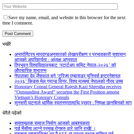
Save my name, email, and website in this browser for the next
time I comment.
भर्खरै
अन्तर्राष्ट्रिय मापदण्डअनुसारको लेखापरीक्षण र प्रभावकारी सुशासन
आजको अपरिहार्यता : अध्यक्ष अग्रवाल
त्रिभुवन विश्वविद्यालयबाट ‘स्टार्टअप समिट नेपाल-२०२६’ को
औपचारिक शुभारम्भ
नेपालका देव जैसवाल बने ‘टुरिज्म एम्बासडर युनिभर्स इन्टरनेशनल
२०२६’ किड्स मेल ग्रान्ड विनर, विश्व मञ्चमा नेपालको गौरव उच्च
Honorary Consul General Rajesh Kazi Shrestha receives
“Outstanding Award” securing the First Position among
Vietnam’s Honorary Consuls
सुनसरी घटनाले धार्मिक स्वतन्त्रतामाथि प्रहार : निष्पक्ष छानबिनको माग
धेरैले पढेको
समतामूलक समाज निर्माण आजको आबश्यकता
गाई भैंसीमा लाग्ने प्रमुख रोगहरु वारे जानि राखैां ।
राइनास नगरपालिका भर मै SEE मा प्रथम स्थान हासिल गर्न…