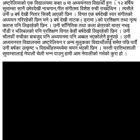
अष्ट्रेलियाको एक विद्यालयमा कक्षा ७ मा अध्ययनरत विद्यार्थी हुन । १२ बर्षिय
सुमाम्सा सानै उमेरदेखी नाचगान,गीत संगीतमा विशेश रुची राख्दथिन । त्यसैले
उनी ७ बर्ष देखी गितार सिक्दै आएकी छिन । विगत एक बर्षदेखी स्वर संगीतको
अध्ययन गरिरहेकी छिन भने ३ बर्ष देखी नाटक ( ड्रामा ) को प्रशिक्षण तथा नृत्य
क्लास पनि लिइरहेकी छिन । उनी साँगितिक तथा कला क्षेत्रको मात्र नभइ
पौडी र भलिबलको पनि प्रशिक्षण विगत केही बर्षदेखी लिइरहेकी छिन । उनी
चौतर्फी रुचीका बाबजुद पनि अध्ययनमा पनि अब्बल भएकोलेनै हुुुनुपर्छ । उनी
अध्ययनरत विद्यालयमा अष्ट्रेलियन र अन्य मुलुकका विद्यार्थीलाई समेत पछि पार्दै
उनी बर्षका उत्कृष्ट ५ विद्यर्थीहरुमध्येमा चयन भएकी छिन । यस्ती प्रतिभाशाली
सुमाम्सालाई नेपाली चेली भन्न पाउनु हामी आम नेपालीको गर्भको कुरा हो ।