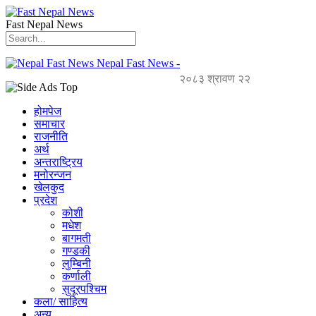
Fast Nepal News
Nepal Fast News -
२०८३ श्रावण २२
होमपेज
समाचार
राजनीति
अर्थ
अन्तराष्ट्रिय
मनोरन्जन
खेलकुद
प्रदेश
कोशी
मधेश
बागमती
गण्डकी
लुम्बिनी
कर्णाली
सुदूरपश्चिम
कला/ साहित्य
अन्य