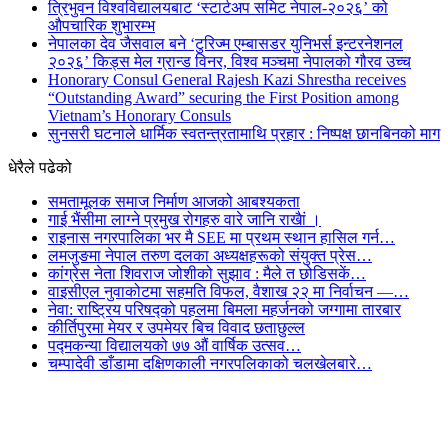
त्रिभुवन विश्वविद्यालयबाट ‘स्टार्टअप समिट नेपाल-२०२६’ को
औपचारिक शुभारम्भ
नेपालका देव जैसवाल बने ‘टुरिज्म एम्बासडर युनिभर्स इन्टरनेशनल
२०२६’ किड्स मेल ग्रान्ड विनर, विश्व मञ्चमा नेपालको गौरव उच्च
Honorary Consul General Rajesh Kazi Shrestha receives
“Outstanding Award” securing the First Position among
Vietnam’s Honorary Consuls
सुनसरी घटनाले धार्मिक स्वतन्त्रतामाथि प्रहार : निष्पक्ष छानबिनको माग
धेरैले पढेको
समतामूलक समाज निर्माण आजको आबश्यकता
गाई भैंसीमा लाग्ने प्रमुख रोगहरु वारे जानि राखैां ।
राइनास नगरपालिका भर मै SEE मा प्रथम स्थान हासिल गर्न…
लमजुङमा नेपाल तरुण दलका अध्यक्षहरूको संयुक्त प्रेस…
कांग्रेस नेता शिवराज जोशीको सुझाव : मैले त छोडिसकें…
वाइसीएल नुवाकोटमा सहमति विफल, वैशाख २२ मा निर्वाचन —…
नेवा: राष्ट्रिय परिषद्को पहलमा बिमला महर्जनको जग्गामा तारबार
कीर्तिपुरमा मेयर र उपमेयर बिच विवाद छताछुल्ल
पद्मकन्या विद्यालयको ७७ औं ‌‌वार्षिक ‌उत्सव…
चम्पादेवी डाँडामा दक्षिणकाली नगरपलिकाको चलखेलबारे…