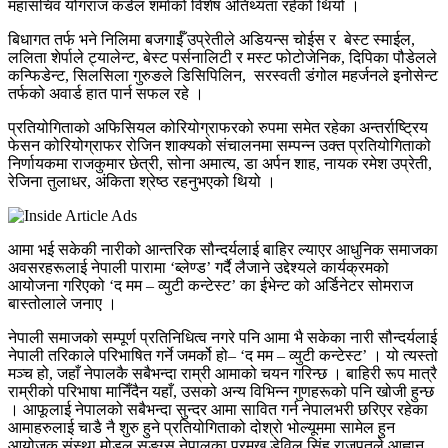
महासचिव योगराज कंडेल शर्माको विशेष अतिथ्यता रहेको थियो ।
बिधागत तर्फ भने निलिमा बजगाईँ उप्रेतीले अडियन्स चोईस र बेस्ट स्माईल,
ललिता शेर्पाले ट्यालेन्ट, बेस्ट पर्सनालिटी र मस्ट फोटोजेनिक, दिपिका पौडेलले
कन्फिडेन्ट, सिलसिला गुरुङले डिसिपिलिन, सरस्वती डंगोल महर्जनले इनोसेन्ट
तर्फको अवार्ड हात पार्न सफल रहे ।
प्रतियोगिताको अफिसियल कोरियोग्राफरको रुपमा समेत रहेका अन्तर्राष्ट्रिय
फेसन कोरियोग्राफर रोजिन शाक्यको संचालनमा सम्पन्न उक्त प्रतियोगिताको
निर्णायकमा राजकुमार छेत्री, सोना अमात्य, डा अर्पन शाह, नायक रमेश उप्रेती,
रेजिना तुलाधर, अंकिता श्रेष्ठ रहनुभएको थियो ।
आमा भई सकेकी नारीको आन्तरिक सौन्दर्यलाई बाहिर ल्याएर आधुनिक समाजका
अवसरहरूलाई नेपाली पारामा ‘ब्लेण्ड’ गर्दै लैजाने उद्देश्यले कार्यक्रमको
आयोजना गरिएको ‘द मम – व्युटी कन्टेस्ट’ का ईभेन्ट को अर्डिनेटर सोमराज
बास्तोलाले जनाए ।
नेपाली समाजको सम्पूर्ण प्रतिनिधित्व नगरे पनि आमा भै सकेका नारी सौन्दर्यलाई
नेपाली तरिकाले परिभाषित गर्ने जमर्को हो– ‘द मम – व्युटी कन्टेस्ट’ । यो त्यस्तो
मञ्च हो, जहाँ नेपालकै सबैभन्दा राम्री आमाको चयन गरिन्छ । बाहिरी रूप मात्रै
राम्रीको परिभाषा मानिँदैन यहाँ, उसको अन्य विभिन्न गुणहरूको पनि खोजी हुन्छ
। आफूलाई नेपालको सबैभन्दा सुन्दर आमा सावित गर्न नेपालभरी छरिएर रहेका
आमाहरुलाई चाडै नै शुरु हुने प्रतियोगिताको दोश्रो भोल्यूममा सामेल हुन
आयोजक संस्था मोडल सङ्ग्स नेपालका प्रमुख डेविल सिंह राजपुतले आह्वान