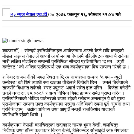
By
न्युज नेपाल एच.डी
On
२०७८ फाल्गुन १६, सोमबार ११:४० गते
काठमाडौँ, । सौन्दर्य प्रतियोगिताहरु आयोजनामा आफ्नो बेग्लै छबि बनाएको
मोडल सङ्ग्स नेपालले आफ्नो आयोजनामा नेपालमै पहिलोपटक आमा भै सकेका
नारी लक्षित मोडलिङ सम्बन्धी प्रतिष्ठित सौन्दर्य प्रतियोगिता ‘द मम – व्युटी
कन्टेस्ट ’ को अन्तिम प्रतिस्पर्धा एक भव्य कार्यक्रमका विच सम्पन्न गरेको छ ।
शनिबार राजधानीको जमलस्थित राष्ट्रिय नाचघरमा सम्पन्न ‘द मम – व्युटी
कन्टेस्ट’ को शिर्ष उपाधी रमा खड्का पौडेलले जितेकी छिन । उनले बिजेताको
ताजसँगै बिधागत तर्फको ‘मस्ट पपुलर’ अवार्ड समेत हात परिन । बिजेता बनेसँगै
उनले नगद रू. २५,०००/- र अन्य विभिन्न गिफ्ट ह्याम्पर समेत प्राप्त गरिन ।
प्रतियोगिताको भोटिङ पार्टनरको रुपमा रहेको ग्लोबल अनलाइन पे को मुख्य
प्रायोजनमा सम्पन्न उक्त कार्यक्रममा प्रमुख अतिथिको रुपमा पूर्व सुचना तथा
प्रविधि एवम् उद्योग वाणिज्य तथा आपूर्ति मन्त्री राजकिशोर यादवको
उपस्थिति रहेको थियो ।
कार्यक्रममा नेपाली चलचित्रका सदावहार नायक भुवन केसी, चलचित्र
निर्देशक तथा हाँस्य कलाकार किरण केसी, हेलिकप्टर सोसाइटी अफ नेपालका