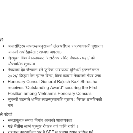
खरै
अन्तर्राष्ट्रिय मापदण्डअनुसारको लेखापरीक्षण र प्रभावकारी सुशासन
आजको अपरिहार्यता : अध्यक्ष अग्रवाल
त्रिभुवन विश्वविद्यालयबाट ‘स्टार्टअप समिट नेपाल-२०२६’ को
औपचारिक शुभारम्भ
नेपालका देव जैसवाल बने ‘टुरिज्म एम्बासडर युनिभर्स इन्टरनेशनल
२०२६’ किड्स मेल ग्रान्ड विनर, विश्व मञ्चमा नेपालको गौरव उच्च
Honorary Consul General Rajesh Kazi Shrestha
receives “Outstanding Award” securing the First
Position among Vietnam’s Honorary Consuls
सुनसरी घटनाले धार्मिक स्वतन्त्रतामाथि प्रहार : निष्पक्ष छानबिनको
माग
ैले पढेको
समतामूलक समाज निर्माण आजको आबश्यकता
गाई भैंसीमा लाग्ने प्रमुख रोगहरु वारे जानि राखैां ।
राइनास नगरपालिका भर मै SEE मा प्रथम स्थान हासिल गर्न…