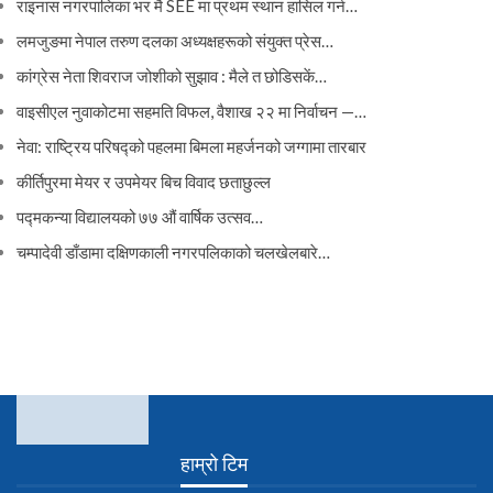
राइनास नगरपालिका भर मै SEE मा प्रथम स्थान हासिल गर्न…
लमजुङमा नेपाल तरुण दलका अध्यक्षहरूको संयुक्त प्रेस…
कांग्रेस नेता शिवराज जोशीको सुझाव : मैले त छोडिसकें…
वाइसीएल नुवाकोटमा सहमति विफल, वैशाख २२ मा निर्वाचन —…
नेवा: राष्ट्रिय परिषद्को पहलमा बिमला महर्जनको जग्गामा तारबार
कीर्तिपुरमा मेयर र उपमेयर बिच विवाद छताछुल्ल
पद्मकन्या विद्यालयको ७७ औं ‌‌वार्षिक ‌उत्सव…
चम्पादेवी डाँडामा दक्षिणकाली नगरपलिकाको चलखेलबारे…
हाम्रो टिम