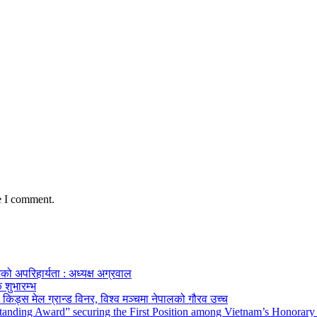
e I comment.
को अपरिहार्यता : अध्यक्ष अग्रवाल
 शुभारम्भ
किड्स मेल ग्रान्ड विनर, विश्व मञ्चमा नेपालको गौरव उच्च
tanding Award” securing the First Position among Vietnam’s Honorary