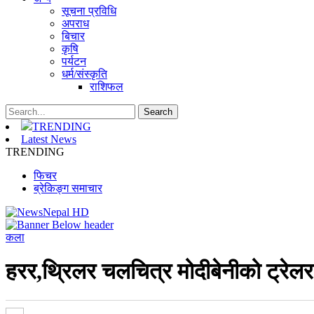
सूचना प्रविधि
अपराध
बिचार
कृषि
पर्यटन
धर्म/संस्कृति
राशिफल
TRENDING
Latest News
TRENDING
फिचर
ब्रेकिङ्ग समाचार
कला
हरर,थ्रिलर चलचित्र मोदीबेनीको ट्रेल