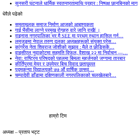
सुनसरी घटनाले धार्मिक स्वतन्त्रतामाथि प्रहार : निष्पक्ष छानबिनको माग
धेरैले पढेको
समतामूलक समाज निर्माण आजको आबश्यकता
गाई भैंसीमा लाग्ने प्रमुख रोगहरु वारे जानि राखैां ।
राइनास नगरपालिका भर मै SEE मा प्रथम स्थान हासिल गर्न…
लमजुङमा नेपाल तरुण दलका अध्यक्षहरूको संयुक्त प्रेस…
कांग्रेस नेता शिवराज जोशीको सुझाव : मैले त छोडिसकें…
वाइसीएल नुवाकोटमा सहमति विफल, वैशाख २२ मा निर्वाचन —…
नेवा: राष्ट्रिय परिषद्को पहलमा बिमला महर्जनको जग्गामा तारबार
कीर्तिपुरमा मेयर र उपमेयर बिच विवाद छताछुल्ल
पद्मकन्या विद्यालयको ७७ औं ‌‌वार्षिक ‌उत्सव…
चम्पादेवी डाँडामा दक्षिणकाली नगरपलिकाको चलखेलबारे…
हाम्रो टिम
अध्यक्ष – प्रताप भट्ट