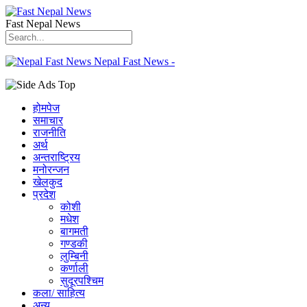
Fast Nepal News
Nepal Fast News -
होमपेज
समाचार
राजनीति
अर्थ
अन्तराष्ट्रिय
मनोरन्जन
खेलकुद
प्रदेश
कोशी
मधेश
बागमती
गण्डकी
लुम्बिनी
कर्णाली
सुदूरपश्चिम
कला/ साहित्य
अन्य