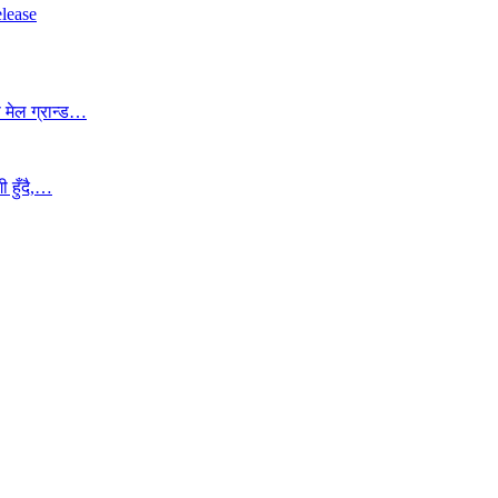
elease
 मेल ग्रान्ड…
 हुँदै,…