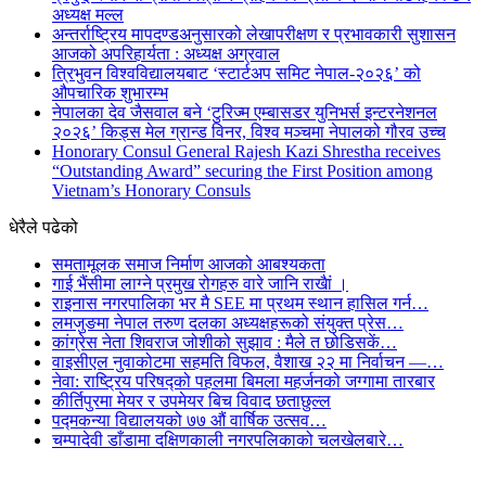
अध्यक्ष मल्ल
अन्तर्राष्ट्रिय मापदण्डअनुसारको लेखापरीक्षण र प्रभावकारी सुशासन
आजको अपरिहार्यता : अध्यक्ष अग्रवाल
त्रिभुवन विश्वविद्यालयबाट ‘स्टार्टअप समिट नेपाल-२०२६’ को
औपचारिक शुभारम्भ
नेपालका देव जैसवाल बने ‘टुरिज्म एम्बासडर युनिभर्स इन्टरनेशनल
२०२६’ किड्स मेल ग्रान्ड विनर, विश्व मञ्चमा नेपालको गौरव उच्च
Honorary Consul General Rajesh Kazi Shrestha receives
“Outstanding Award” securing the First Position among
Vietnam’s Honorary Consuls
धेरैले पढेको
समतामूलक समाज निर्माण आजको आबश्यकता
गाई भैंसीमा लाग्ने प्रमुख रोगहरु वारे जानि राखैां ।
राइनास नगरपालिका भर मै SEE मा प्रथम स्थान हासिल गर्न…
लमजुङमा नेपाल तरुण दलका अध्यक्षहरूको संयुक्त प्रेस…
कांग्रेस नेता शिवराज जोशीको सुझाव : मैले त छोडिसकें…
वाइसीएल नुवाकोटमा सहमति विफल, वैशाख २२ मा निर्वाचन —…
नेवा: राष्ट्रिय परिषद्को पहलमा बिमला महर्जनको जग्गामा तारबार
कीर्तिपुरमा मेयर र उपमेयर बिच विवाद छताछुल्ल
पद्मकन्या विद्यालयको ७७ औं ‌‌वार्षिक ‌उत्सव…
चम्पादेवी डाँडामा दक्षिणकाली नगरपलिकाको चलखेलबारे…