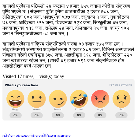
बागमती प्रदेशमा पछिल्लो २४ घण्टामा ४ हजार ६५५ जनामा कोरोना संक्रमण
पुष्टि भएको छ ।संक्रमण पुष्टि हुनेमा काठमाडौैका २ हजार ७८८ जना,
ललितपुरका ६०२ जना, भक्तपुरका ५३७ जना, रसुवाका १ जना, नुवाकोटका
७३ जना, धादिङका ११५ जना, चितवनका १२४ जना, सिन्धुलीका ४७ जना,
मकवानपुरका ११६ जना, रामेछाप २४ जना, दोलखाका १५ जना, काभ्रे १५५
जना र सिन्धुपाल्चोकका ५८ जना छन् ।
बागमती प्रदेशमा सक्रिय संक्रमितको संख्या ५३ हजार ३७५ जना छन् ।
संक्रमितमध्ये संस्थागत आइसोलेसनमा २ हजार ४८१ जना, विभिन्न अस्पतालले
संचालन गरेको एचडियूमा ३७८ जना, आइसीयूमा ६९८ जना, भेन्टिलेटरमा २२०
जना उपचाररत रहेका छन् ।त्यस्तै ४९ हजार ५९८ जना संक्रमितहरु होम
आइसोलेशन बस्दै आएका छन् ।
Visited 17 times, 1 visit(s) today
कोरोना संक्रमण
फिचर
ब्रेकिङ्ग समाचार