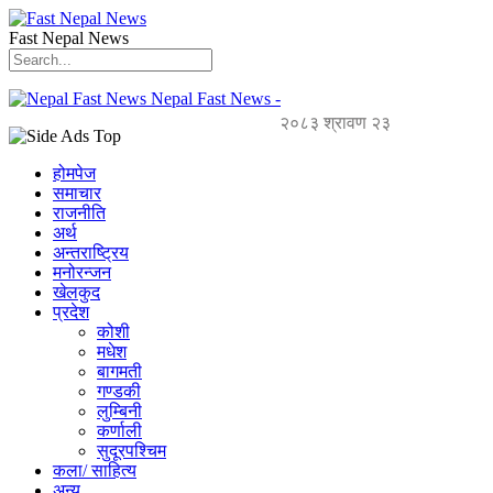
Fast Nepal News
Nepal Fast News -
२०८३ श्रावण २३
होमपेज
समाचार
राजनीति
अर्थ
अन्तराष्ट्रिय
मनोरन्जन
खेलकुद
प्रदेश
कोशी
मधेश
बागमती
गण्डकी
लुम्बिनी
कर्णाली
सुदूरपश्चिम
कला/ साहित्य
अन्य