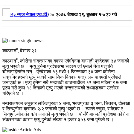
By
न्युज नेपाल एच.डी
On
२०७८ बैशाख २९, बुधबार १५:२२ गते
काठमाडौं, वैशाख २९
काठमाडौं, कोरोना संक्रमणका कारण एकैदिनमा बागमती प्रदेशका ३४ जनाको
मृत्यु भएको छ । मृत्यु हुनेमा प्रदेशसभा सदस्य एवं एमाले नेता पशुपति
चौलागाईंसमेत छन् ।प्रदेशका १३ मध्ये ९ जिल्लाका ३४ जना कोरोना
संक्रमितहरुको मृत्यु भएको सामाजिक विकास मन्त्रालय बागमती प्रदेशले
जनाएको छ ।मृत्यु हुनेमा सबै भन्दाबढी काठमाडौंका ११ जना महिला र ७ जना
पूरुष गरी कुल १८ जनाको मृत्यु भएको मन्त्रालयको तथ्याङ्कमा उल्लेख
गरिएको छ ।
मन्त्रालयका अनुसार ललितपुरका ४ जना, भक्तपुरका ३ जना, चितवन, दोलखा
र सिन्धुलीमा क्रमशः २/२ जनाको मृत्यु भएको छ । त्यस्तै रसुवा, रामेछाप र
सिन्धुपाल्चोकका १/१ जनाको मृत्यु भएको छ । योसँगै बागमती प्रदेशमा कोरोना
संक्रमणका कारण मृत्यु हुनेको संख्या १ हजार ६५३ जना पुगेको छ ।