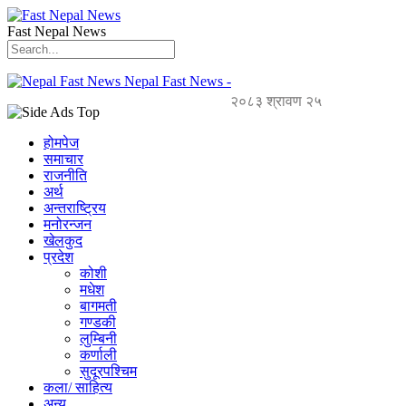
Fast Nepal News
Nepal Fast News -
२०८३ श्रावण २५
होमपेज
समाचार
राजनीति
अर्थ
अन्तराष्ट्रिय
मनोरन्जन
खेलकुद
प्रदेश
कोशी
मधेश
बागमती
गण्डकी
लुम्बिनी
कर्णाली
सुदूरपश्चिम
कला/ साहित्य
अन्य