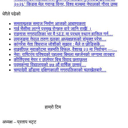
२०२६’ किड्स मेल ग्रान्ड विनर, विश्व मञ्चमा नेपालको गौरव उच्च
धेरैले पढेको
समतामूलक समाज निर्माण आजको आबश्यकता
गाई भैंसीमा लाग्ने प्रमुख रोगहरु वारे जानि राखैां ।
राइनास नगरपालिका भर मै SEE मा प्रथम स्थान हासिल गर्न…
लमजुङमा नेपाल तरुण दलका अध्यक्षहरूको संयुक्त प्रेस…
कांग्रेस नेता शिवराज जोशीको सुझाव : मैले त छोडिसकें…
वाइसीएल नुवाकोटमा सहमति विफल, वैशाख २२ मा निर्वाचन —…
नेवा: राष्ट्रिय परिषद्को पहलमा बिमला महर्जनको जग्गामा तारबार
कीर्तिपुरमा मेयर र उपमेयर बिच विवाद छताछुल्ल
पद्मकन्या विद्यालयको ७७ औं ‌‌वार्षिक ‌उत्सव…
चम्पादेवी डाँडामा दक्षिणकाली नगरपलिकाको चलखेलबारे…
हाम्रो टिम
अध्यक्ष – प्रताप भट्ट