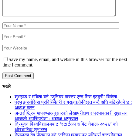
Save my name, email, and website in this browser for the next
time I comment.
भर्खरै
शुभहाङ र मबिशा बने ‘जुनियर मास्टर एन्ड मिस इटहरी’ विजेता
प्रभु इन्स्योरेन्स प्रविधिमैत्री र ग्राहककेन्द्रित बन्दै अघि बढिरहेको छ :
अध्यक्ष मल्ल
अन्तर्राष्ट्रिय मापदण्डअनुसारको लेखापरीक्षण र प्रभावकारी सुशासन
आजको अपरिहार्यता : अध्यक्ष अग्रवाल
त्रिभुवन विश्वविद्यालयबाट ‘स्टार्टअप समिट नेपाल-२०२६’ को
औपचारिक शुभारम्भ
नेपालका देव जैसवाल बने ‘टुरिज्म एम्बासडर युनिभर्स इन्टरनेशनल