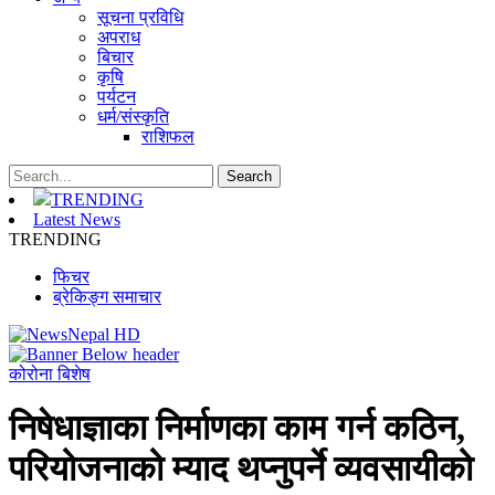
सूचना प्रविधि
अपराध
बिचार
कृषि
पर्यटन
धर्म/संस्कृति
राशिफल
TRENDING
Latest News
TRENDING
फिचर
ब्रेकिङ्ग समाचार
कोरोना बिशेष
निषेधाज्ञाका निर्माणका काम गर्न कठिन,
परियोजनाको म्याद थप्नुपर्ने व्यवसायीको