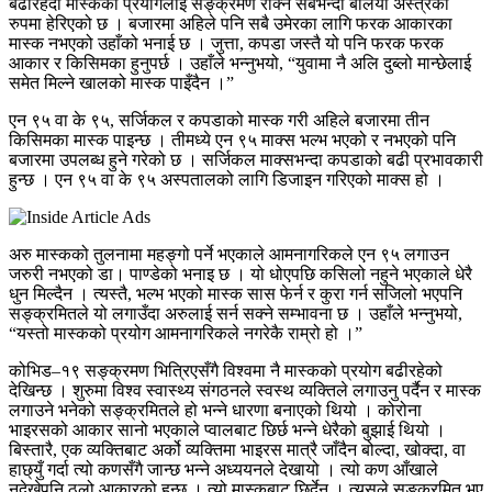
बढीरहँदा मास्कको प्रयोगलाई सङ्क्रमण रोक्ने सबैभन्दा बलियो अस्त्रका
रुपमा हेरिएको छ । बजारमा अहिले पनि सबै उमेरका लागि फरक आकारका
मास्क नभएको उहाँको भनाई छ । जुत्ता, कपडा जस्तै यो पनि फरक फरक
आकार र किसिमका हुनुपर्छ । उहाँले भन्नुभयो, “युवामा नै अलि दुब्लो मान्छेलाई
समेत मिल्ने खालको मास्क पाइँदैन ।”
एन ९५ वा के ९५, सर्जिकल र कपडाको मास्क गरी अहिले बजारमा तीन
किसिमका मास्क पाइन्छ । तीमध्ये एन ९५ माक्स भल्भ भएको र नभएको पनि
बजारमा उपलब्ध हुने गरेको छ । सर्जिकल माक्सभन्दा कपडाको बढी प्रभावकारी
हुन्छ । एन ९५ वा के ९५ अस्पतालको लागि डिजाइन गरिएको माक्स हो ।
अरु मास्कको तुलनामा महङ्गो पर्ने भएकाले आमनागरिकले एन ९५ लगाउन
जरुरी नभएको डा। पाण्डेको भनाइ छ । यो धोएपछि कसिलो नहुने भएकाले धेरै
धुन मिल्दैन । त्यस्तै, भल्भ भएको मास्क सास फेर्न र कुरा गर्न सजिलो भएपनि
सङ्क्रमितले यो लगाउँदा अरुलाई सर्न सक्ने सम्भावना छ । उहाँले भन्नुभयो,
“यस्तो मास्कको प्रयोग आमनागरिकले नगरेकै राम्रो हो ।”
कोभिड–१९ सङ्क्रमण भित्रिएसँगै विश्वमा नै मास्कको प्रयोग बढीरहेको
देखिन्छ । शुरुमा विश्व स्वास्थ्य संगठनले स्वस्थ व्यक्तिले लगाउनु पर्दैन र मास्क
लगाउने भनेको सङ्क्रमितले हो भन्ने धारणा बनाएको थियो । कोरोना
भाइरसको आकार सानो भएकाले प्वालबाट छिर्छ भन्ने धेरैको बुझाई थियो ।
बिस्तारै, एक व्यक्तिबाट अर्को व्यक्तिमा भाइरस मात्रै जाँदैन बोल्दा, खोक्दा, वा
हाछ्युँ गर्दा त्यो कणसँगै जान्छ भन्ने अध्ययनले देखायो । त्यो कण आँखाले
नदेखेपनि ठूलो आकारको हुन्छ । त्यो मास्कबाट छिर्देन । त्यसले सङ्क्रमित भए