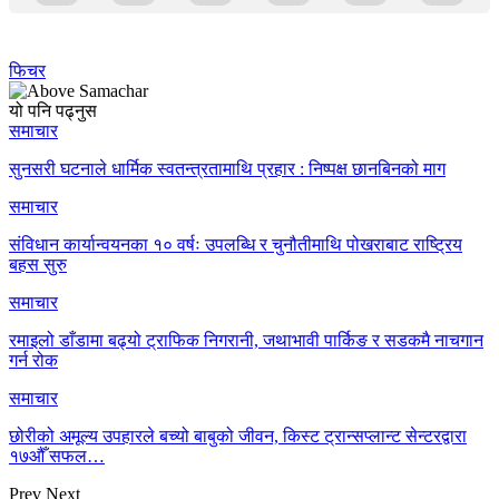
फिचर
यो पनि पढ्नुस
समाचार
सुनसरी घटनाले धार्मिक स्वतन्त्रतामाथि प्रहार : निष्पक्ष छानबिनको माग
समाचार
संविधान कार्यान्वयनका १० वर्षः उपलब्धि र चुनौतीमाथि पोखराबाट राष्ट्रिय
बहस सुरु
समाचार
रमाइलो डाँडामा बढ्यो ट्राफिक निगरानी, जथाभावी पार्किङ र सडकमै नाचगान
गर्न रोक
समाचार
छोरीको अमूल्य उपहारले बच्यो बाबुको जीवन, किस्ट ट्रान्सप्लान्ट सेन्टरद्वारा
१७औँ सफल…
Prev
Next