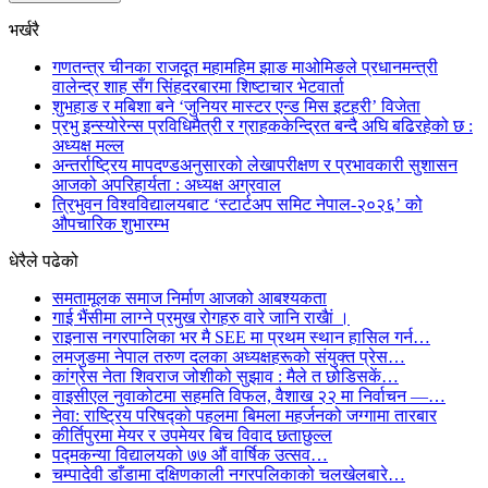
भर्खरै
गणतन्त्र चीनका राजदूत महामहिम झाङ माओमिङले प्रधानमन्त्री
वालेन्द्र शाह सँग सिंहदरबारमा शिष्टाचार भेटवार्ता
शुभहाङ र मबिशा बने ‘जुनियर मास्टर एन्ड मिस इटहरी’ विजेता
प्रभु इन्स्योरेन्स प्रविधिमैत्री र ग्राहककेन्द्रित बन्दै अघि बढिरहेको छ :
अध्यक्ष मल्ल
अन्तर्राष्ट्रिय मापदण्डअनुसारको लेखापरीक्षण र प्रभावकारी सुशासन
आजको अपरिहार्यता : अध्यक्ष अग्रवाल
त्रिभुवन विश्वविद्यालयबाट ‘स्टार्टअप समिट नेपाल-२०२६’ को
औपचारिक शुभारम्भ
धेरैले पढेको
समतामूलक समाज निर्माण आजको आबश्यकता
गाई भैंसीमा लाग्ने प्रमुख रोगहरु वारे जानि राखैां ।
राइनास नगरपालिका भर मै SEE मा प्रथम स्थान हासिल गर्न…
लमजुङमा नेपाल तरुण दलका अध्यक्षहरूको संयुक्त प्रेस…
कांग्रेस नेता शिवराज जोशीको सुझाव : मैले त छोडिसकें…
वाइसीएल नुवाकोटमा सहमति विफल, वैशाख २२ मा निर्वाचन —…
नेवा: राष्ट्रिय परिषद्को पहलमा बिमला महर्जनको जग्गामा तारबार
कीर्तिपुरमा मेयर र उपमेयर बिच विवाद छताछुल्ल
पद्मकन्या विद्यालयको ७७ औं ‌‌वार्षिक ‌उत्सव…
चम्पादेवी डाँडामा दक्षिणकाली नगरपलिकाको चलखेलबारे…