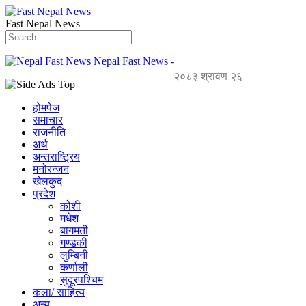
Fast Nepal News
Nepal Fast News -
२०८३ श्रावण २६
होमपेज
समाचार
राजनीति
अर्थ
अन्तराष्ट्रिय
मनोरन्जन
खेलकुद
प्रदेश
कोशी
मधेश
बागमती
गण्डकी
लुम्बिनी
कर्णाली
सुदूरपश्चिम
कला/ साहित्य
अन्य