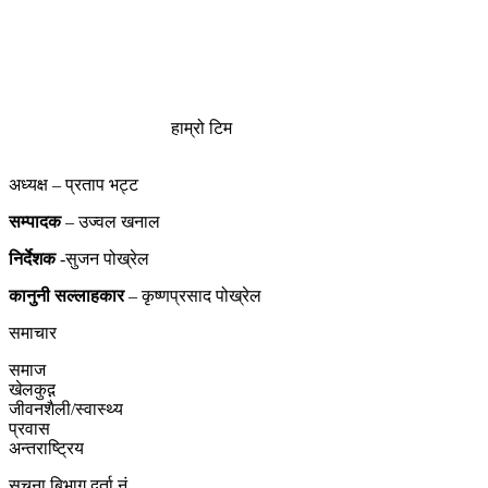
हाम्रो टिम
अध्यक्ष – प्रताप भट्ट
सम्पादक
– उज्वल खनाल
निर्देशक
-सुजन पोख्रेल
कानुनी
सल्लाहकार
– कृष्णप्रसाद पोख्रेल
समाचार
समाज
खेलकुद़़
जीवनशैली/स्वास्थ्य
प्रवास
अन्तराष्ट्रिय
सुचना बिभाग दर्ता नं.