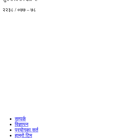
२२३८ / ०७७ – ७८
सम्पर्क
विज्ञापन
प्रयोगका सर्त
हाम्रो टिम