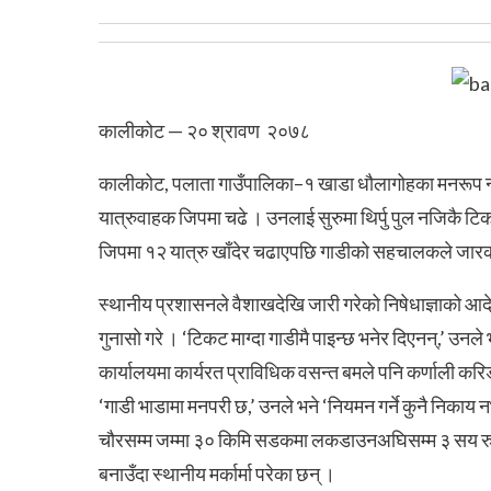
कालीकोट — २० श्रावण २०७८
कालीकोट, पलाता गाउँपालिका–१ खाडा धौलागोहका मनरूप न्
यात्रुवाहक जिपमा चढे । उनलाई सुरुमा थिर्पु पुल नजिकै 
जिपमा १२ यात्रु खाँदेर चढाएपछि गाडीको सहचालकले जारकोट
स्थानीय प्रशासनले वैशाखदेखि जारी गरेको निषेधाज्ञाको आदे
गुनासो गरे । ‘टिकट माग्दा गाडीमै पाइन्छ भनेर दिएनन्,’ उनल
कार्यालयमा कार्यरत प्राविधिक वसन्त बमले पनि कर्णाली करि
‘गाडी भाडामा मनपरी छ,’ उनले भने ‘नियमन गर्ने कुनै निकाय
चौरसम्म जम्मा ३० किमि सडकमा लकडाउनअघिसम्म ३ सय रुपैय
बनाउँदा स्थानीय मर्कार्मा परेका छन् ।