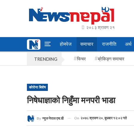
२०८३ श्रावण २१
होमपेज
समाचार
राजनीति
अर्थ
फिचर
ब्रेकिङ्ग समाचार
TRENDING
कोरोना बिशेष
निषेधाज्ञाको निहुँमा मनपरी भाडा
On
२०७८ श्रावण २०, बुधबार १२:०२ गते
By
न्युज नेपाल एच.डी