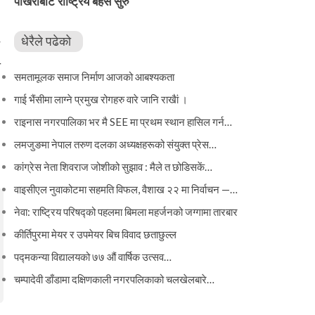
पोखराबाट राष्ट्रिय बहस सुरु
धेरैले पढेको
ो
समतामूलक समाज निर्माण आजको आबश्यकता
गाई भैंसीमा लाग्ने प्रमुख रोगहरु वारे जानि राखैां ।
राइनास नगरपालिका भर मै SEE मा प्रथम स्थान हासिल गर्न…
लमजुङमा नेपाल तरुण दलका अध्यक्षहरूको संयुक्त प्रेस…
कांग्रेस नेता शिवराज जोशीको सुझाव : मैले त छोडिसकें…
वाइसीएल नुवाकोटमा सहमति विफल, वैशाख २२ मा निर्वाचन —…
नेवा: राष्ट्रिय परिषद्को पहलमा बिमला महर्जनको जग्गामा तारबार
कीर्तिपुरमा मेयर र उपमेयर बिच विवाद छताछुल्ल
पद्मकन्या विद्यालयको ७७ औं ‌‌वार्षिक ‌उत्सव…
चम्पादेवी डाँडामा दक्षिणकाली नगरपलिकाको चलखेलबारे…