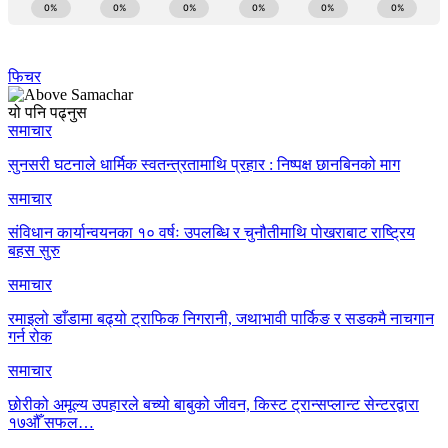
फिचर
यो पनि पढ्नुस
समाचार
सुनसरी घटनाले धार्मिक स्वतन्त्रतामाथि प्रहार : निष्पक्ष छानबिनको माग
समाचार
संविधान कार्यान्वयनका १० वर्षः उपलब्धि र चुनौतीमाथि पोखराबाट राष्ट्रिय
बहस सुरु
समाचार
रमाइलो डाँडामा बढ्यो ट्राफिक निगरानी, जथाभावी पार्किङ र सडकमै नाचगान
गर्न रोक
समाचार
छोरीको अमूल्य उपहारले बच्यो बाबुको जीवन, किस्ट ट्रान्सप्लान्ट सेन्टरद्वारा
१७औँ सफल…