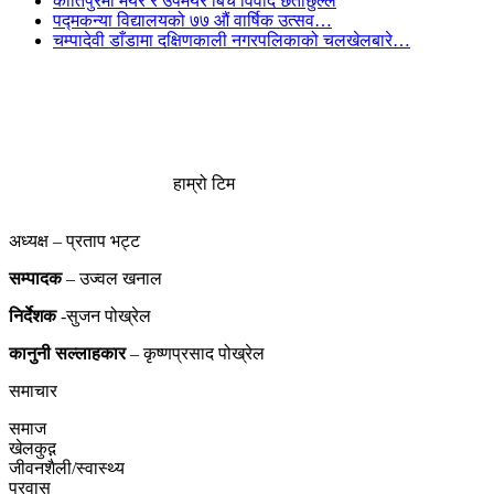
कीर्तिपुरमा मेयर र उपमेयर बिच विवाद छताछुल्ल
पद्मकन्या विद्यालयको ७७ औं ‌‌वार्षिक ‌उत्सव…
चम्पादेवी डाँडामा दक्षिणकाली नगरपलिकाको चलखेलबारे…
हाम्रो टिम
अध्यक्ष – प्रताप भट्ट
सम्पादक
– उज्वल खनाल
निर्देशक
-सुजन पोख्रेल
कानुनी
सल्लाहकार
– कृष्णप्रसाद पोख्रेल
समाचार
समाज
खेलकुद़़
जीवनशैली/स्वास्थ्य
प्रवास