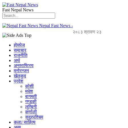
Fast Nepal News
Nepal Fast News -
२०८३ श्रावण २३
होमपेज
समाचार
राजनीति
अर्थ
अन्तराष्ट्रिय
मनोरन्जन
खेलकुद
प्रदेश
कोशी
मधेश
बागमती
गण्डकी
लुम्बिनी
कर्णाली
सुदूरपश्चिम
कला/ साहित्य
अन्य