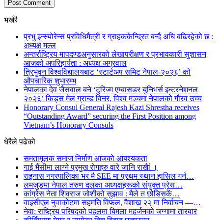
भर्खरै
प्रभु इन्स्योरेन्स प्रविधिमैत्री र ग्राहककेन्द्रित बन्दै अघि बढिरहेको छ :
अध्यक्ष मल्ल
अन्तर्राष्ट्रिय मापदण्डअनुसारको लेखापरीक्षण र प्रभावकारी सुशासन
आजको अपरिहार्यता : अध्यक्ष अग्रवाल
त्रिभुवन विश्वविद्यालयबाट ‘स्टार्टअप समिट नेपाल-२०२६’ को
औपचारिक शुभारम्भ
नेपालका देव जैसवाल बने ‘टुरिज्म एम्बासडर युनिभर्स इन्टरनेशनल
२०२६’ किड्स मेल ग्रान्ड विनर, विश्व मञ्चमा नेपालको गौरव उच्च
Honorary Consul General Rajesh Kazi Shrestha receives
“Outstanding Award” securing the First Position among
Vietnam’s Honorary Consuls
धेरैले पढेको
समतामूलक समाज निर्माण आजको आबश्यकता
गाई भैंसीमा लाग्ने प्रमुख रोगहरु वारे जानि राखैां ।
राइनास नगरपालिका भर मै SEE मा प्रथम स्थान हासिल गर्न…
लमजुङमा नेपाल तरुण दलका अध्यक्षहरूको संयुक्त प्रेस…
कांग्रेस नेता शिवराज जोशीको सुझाव : मैले त छोडिसकें…
वाइसीएल नुवाकोटमा सहमति विफल, वैशाख २२ मा निर्वाचन —…
नेवा: राष्ट्रिय परिषद्को पहलमा बिमला महर्जनको जग्गामा तारबार