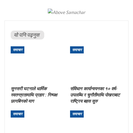
यो पनि पढ्नुस
समाचार
समाचार
सुनसरी घटनाले धार्मिक
संविधान कार्यान्वयनका १० वर्षः
स्वतन्त्रतामाथि प्रहार : निष्पक्ष
उपलब्धि र चुनौतीमाथि पोखराबाट
छानबिनको माग
राष्ट्रिय बहस सुरु
समाचार
समाचार