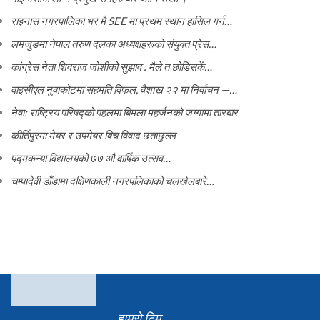
राइनास नगरपालिका भर मै SEE मा प्रथम स्थान हासिल गर्न…
लमजुङमा नेपाल तरुण दलका अध्यक्षहरूको संयुक्त प्रेस…
कांग्रेस नेता शिवराज जोशीको सुझाव : मैले त छोडिसकें…
वाइसीएल नुवाकोटमा सहमति विफल, वैशाख २२ मा निर्वाचन —…
नेवा: राष्ट्रिय परिषद्को पहलमा बिमला महर्जनको जग्गामा तारबार
कीर्तिपुरमा मेयर र उपमेयर बिच विवाद छताछुल्ल
पद्मकन्या विद्यालयको ७७ औं ‌‌वार्षिक ‌उत्सव…
चम्पादेवी डाँडामा दक्षिणकाली नगरपलिकाको चलखेलबारे…
हाम्रो टिम