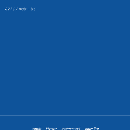
२२३८ / ०७७ – ७८
सम्पर्क
विज्ञापन
प्रयोगका सर्त
हाम्रो टिम