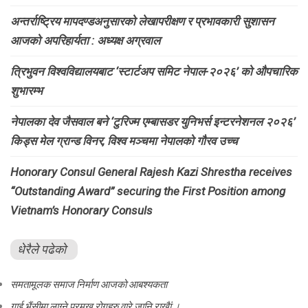
अन्तर्राष्ट्रिय मापदण्डअनुसारको लेखापरीक्षण र प्रभावकारी सुशासन
आजको अपरिहार्यता : अध्यक्ष अग्रवाल
त्रिभुवन विश्वविद्यालयबाट ‘स्टार्टअप समिट नेपाल-२०२६’ को औपचारिक
शुभारम्भ
नेपालका देव जैसवाल बने ‘टुरिज्म एम्बासडर युनिभर्स इन्टरनेशनल २०२६’
किड्स मेल ग्रान्ड विनर, विश्व मञ्चमा नेपालको गौरव उच्च
Honorary Consul General Rajesh Kazi Shrestha receives
“Outstanding Award” securing the First Position among
Vietnam’s Honorary Consuls
धेरैले पढेको
समतामूलक समाज निर्माण आजको आबश्यकता
गाई भैंसीमा लाग्ने प्रमुख रोगहरु वारे जानि राखैां ।