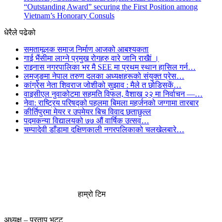
“Outstanding Award” securing the First Position among
Vietnam’s Honorary Consuls
धेरैले पढेको
समतामूलक समाज निर्माण आजको आबश्यकता
गाई भैंसीमा लाग्ने प्रमुख रोगहरु वारे जानि राखैां ।
राइनास नगरपालिका भर मै SEE मा प्रथम स्थान हासिल गर्न…
लमजुङमा नेपाल तरुण दलका अध्यक्षहरूको संयुक्त प्रेस…
कांग्रेस नेता शिवराज जोशीको सुझाव : मैले त छोडिसकें…
वाइसीएल नुवाकोटमा सहमति विफल, वैशाख २२ मा निर्वाचन —…
नेवा: राष्ट्रिय परिषद्को पहलमा बिमला महर्जनको जग्गामा तारबार
कीर्तिपुरमा मेयर र उपमेयर बिच विवाद छताछुल्ल
पद्मकन्या विद्यालयको ७७ औं ‌‌वार्षिक ‌उत्सव…
चम्पादेवी डाँडामा दक्षिणकाली नगरपलिकाको चलखेलबारे…
हाम्रो टिम
अध्यक्ष – प्रताप भट्ट