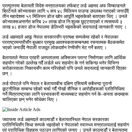
प्रत्युत्तरमा बेलायती विदेश मन्त्रालयका तर्फबाट लर्ड अहमद अफ विम्बल्डनले
ब्रिटेनले कोभ्यासका लागि ५ सय ४८ मिलियन पाउन्ड उपलब्ध गराएको जनाउँदै
तीन महादेशमा ५९ मिलियन डोज खोप आपूर्ति भइसकेको बताएका थिए । उनले
कोभ्याक्सअन्तर्गत करिब २० लाख डोज नि:शुल्क छुट्टयाएको र त्यसमध्ये ३
लाख ४८ हजार डोज नेपालमा डेलिभरी भइसकेको सदनलाई जानकारी गराए ।
लर्ड अहमदले आफू नेपाल सरकारसँग प्रत्यक्ष सम्पर्कमा रहेको र नेपालका
परराष्ट्रमन्त्रीसँग बुधबार प्रमुख आवश्यकतासम्बन्धमा रचनात्मक बैठकसमेत
भएको जनाउँदै नेपाली राजदूत लोकदर्शन रेग्मीसँग भेट गर्ने बताए ।
बेलायतले नेपाल प्रहरी अस्पतालमा अक्सिजन प्लान्ट निर्माणका लागि आर्थिक
सहयोग गरेको उल्लेख गर्दै लर्डले थप सहयोग के गर्न सकिन्छ भनेर विभिन्न
सरोकारवाला निकायसँग काम गरिरहेको पनि उनले सदनलाई जानकारी दिएका
छन् ।
लर्ड पोपटले पनि नेपाल र बेलायतबीच दक्षिण एसियामै सबैभन्दा पुरानो
कूटनीतिक सम्बन्ध रहेको चर्चा गर्दै गोर्खा सैनिक र आरोहीहरूको प्रतिनिधित्व
गर्ने मित्रराष्ट्रका लागि प्रभावकारी माध्यमबाट सहयोग गर्न के–कस्ता कदमहरू
चालिएका छन् भनेर सोधेका थिए ।
जवाफमा लर्ड अहमदले काठमाडौं र बेलायतस्थित नेपाल सरकारका
प्रतिनिधिसँग सिधा सम्पर्क भइरहेको र नेपालको स्वास्थ्य मन्त्रालयलाई सहयोग
एवं प्राविधिक विज्ञहरू पठाउन लागिएको जनाए । उनले काठमाडौं र बेलायतमा