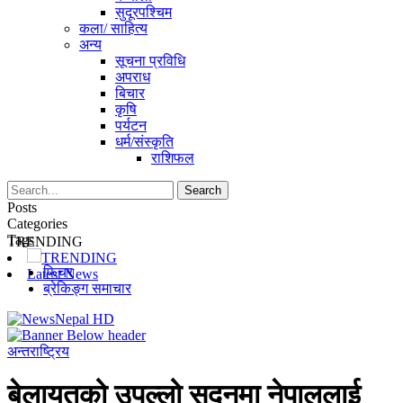
सुदूरपश्चिम
कला/ साहित्य
अन्य
सूचना प्रविधि
अपराध
बिचार
कृषि
पर्यटन
धर्म/संस्कृति
राशिफल
Posts
Categories
Tags
TRENDING
TRENDING
फिचर
Latest News
ब्रेकिङ्ग समाचार
अन्तराष्ट्रिय
बेलायतको उपल्लो सदनमा नेपाललाई