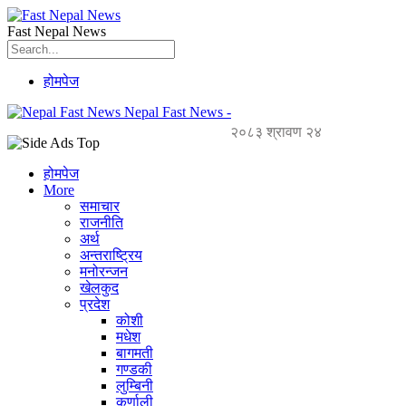
Fast Nepal News
होमपेज
Nepal Fast News -
२०८३ श्रावण २४
होमपेज
More
समाचार
राजनीति
अर्थ
अन्तराष्ट्रिय
मनोरन्जन
खेलकुद
प्रदेश
कोशी
मधेश
बागमती
गण्डकी
लुम्बिनी
कर्णाली