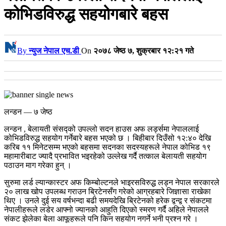
कोभिडविरुद्ध सहयोगबारे बहस
By
न्युज नेपाल एच.डी
On
२०७८ जेष्ठ ७, शुक्रबार १२:२१ गते
लन्डन — ७ जेष्ठ
लन्डन , बेलायती संसद्को उपल्लो सदन हाउस अफ लर्ड्समा नेपाललाई
कोभिडविरुद्ध सहयोग गर्नेबारे बहस भएको छ । बिहीबार दिउँसो १२:४० देखि
करिब ११ मिनेटसम्म भएको बहसमा सदनका सदस्यहरूले नेपाल कोभिड १९
महामारीबाट ज्यादै प्रभावित भइरहेको उल्लेख गर्दै तत्काल बेलायती सहयोग
पठाउन माग गरेका हुन् ।
सुरुमा लर्ड ल्यान्कास्टर अफ किम्बोल्टनले भाइरसविरुद्ध लड्न नेपाल सरकारले
२० लाख खोप उपलब्ध गराउन ब्रिटेनसँग गरेको आग्रहबारे जिज्ञासा राखेका
थिए । उनले दुई सय वर्षभन्दा बढी समयदेखि ब्रिटेनको हरेक द्वन्द्व र संकटमा
नेपालीहरूले लडेर आफ्नो ज्यानको आहुति दिएको स्मरण गर्दै अहिले नेपालले
संकट झेलेका बेला आफूहरूले पनि किन सहयोग नगर्ने भनी प्रश्न गरे ।