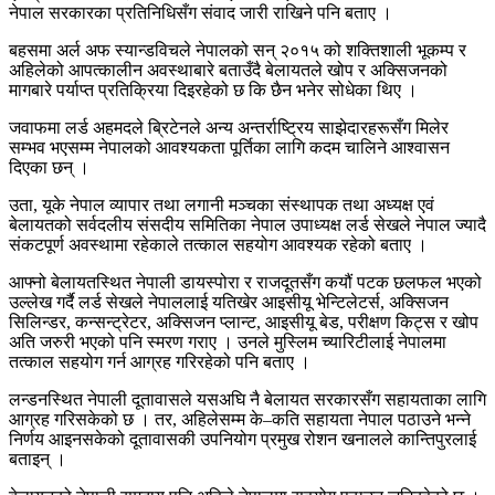
नेपाल सरकारका प्रतिनिधिसँग संवाद जारी राखिने पनि बताए ।
बहसमा अर्ल अफ स्यान्डविचले नेपालको सन् २०१५ को शक्तिशाली भूकम्प र
अहिलेको आपत्कालीन अवस्थाबारे बताउँदै बेलायतले खोप र अक्सिजनको
मागबारे पर्याप्त प्रतिक्रिया दिइरहेको छ कि छैन भनेर सोधेका थिए ।
जवाफमा लर्ड अहमदले ब्रिटेनले अन्य अन्तर्राष्ट्रिय साझेदारहरूसँग मिलेर
सम्भव भएसम्म नेपालको आवश्यकता पूर्तिका लागि कदम चालिने आश्वासन
दिएका छन् ।
उता, यूके नेपाल व्यापार तथा लगानी मञ्चका संस्थापक तथा अध्यक्ष एवं
बेलायतको सर्वदलीय संसदीय समितिका नेपाल उपाध्यक्ष लर्ड सेखले नेपाल ज्यादै
संकटपूर्ण अवस्थामा रहेकाले तत्काल सहयोग आवश्यक रहेको बताए ।
आफ्नो बेलायतस्थित नेपाली डायस्पोरा र राजदूतसँग कयौं पटक छलफल भएको
उल्लेख गर्दै लर्ड सेखले नेपाललाई यतिखेर आइसीयू भेन्टिलेटर्स, अक्सिजन
सिलिन्डर, कन्सन्ट्रेटर, अक्सिजन प्लान्ट, आइसीयू बेड, परीक्षण किट्स र खोप
अति जरुरी भएको पनि स्मरण गराए । उनले मुस्लिम च्यारिटीलाई नेपालमा
तत्काल सहयोग गर्न आग्रह गरिरहेको पनि बताए ।
लन्डनस्थित नेपाली दूतावासले यसअघि नै बेलायत सरकारसँग सहायताका लागि
आग्रह गरिसकेको छ । तर, अहिलेसम्म के–कति सहायता नेपाल पठाउने भन्ने
निर्णय आइनसकेको दूतावासकी उपनियोग प्रमुख रोशन खनालले कान्तिपुरलाई
बताइन् ।