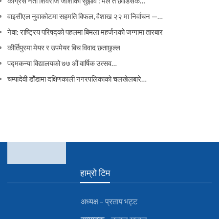
कांग्रेस नेता शिवराज जोशीको सुझाव : मैले त छोडिसकें…
वाइसीएल नुवाकोटमा सहमति विफल, वैशाख २२ मा निर्वाचन —…
नेवा: राष्ट्रिय परिषद्को पहलमा बिमला महर्जनको जग्गामा तारबार
कीर्तिपुरमा मेयर र उपमेयर बिच विवाद छताछुल्ल
पद्मकन्या विद्यालयको ७७ औं ‌‌वार्षिक ‌उत्सव…
चम्पादेवी डाँडामा दक्षिणकाली नगरपलिकाको चलखेलबारे…
हाम्रो टिम
अध्यक्ष – प्रताप भट्ट