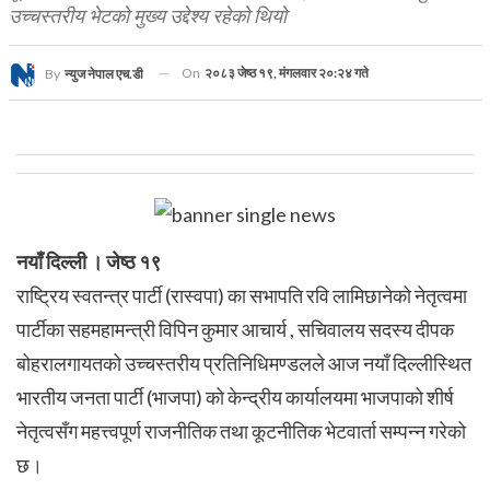
उच्चस्तरीय भेटको मुख्य उद्देश्य रहेको थियो
On
२०८३ जेष्ठ १९, मंगलवार २०:२४ गते
By
न्युज नेपाल एच.डी
नयाँ दिल्ली । जेष्ठ १९
राष्ट्रिय स्वतन्त्र पार्टी (रास्वपा) का सभापति रवि लामिछानेको नेतृत्वमा
पार्टीका सहमहामन्त्री विपिन कुमार आचार्य , सचिवालय सदस्य दीपक
बोहरालगायतको उच्चस्तरीय प्रतिनिधिमण्डलले आज नयाँ दिल्लीस्थित
भारतीय जनता पार्टी (भाजपा) को केन्द्रीय कार्यालयमा भाजपाको शीर्ष
नेतृत्वसँग महत्त्वपूर्ण राजनीतिक तथा कूटनीतिक भेटवार्ता सम्पन्न गरेको
छ।