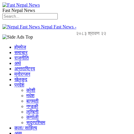
Fast Nepal News
Nepal Fast News -
२०८३ श्रावण २२
होमपेज
समाचार
राजनीति
अर्थ
अन्तराष्ट्रिय
मनोरन्जन
खेलकुद
प्रदेश
कोशी
मधेश
बागमती
गण्डकी
लुम्बिनी
कर्णाली
सुदूरपश्चिम
कला/ साहित्य
अन्य