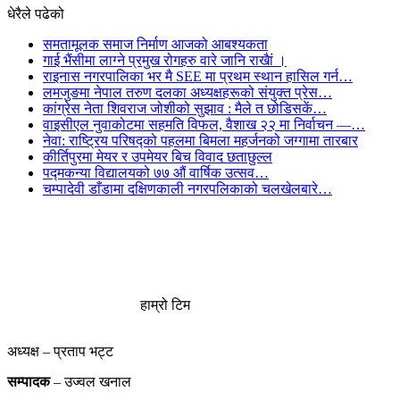
धेरैले पढेको
समतामूलक समाज निर्माण आजको आबश्यकता
गाई भैंसीमा लाग्ने प्रमुख रोगहरु वारे जानि राखैां ।
राइनास नगरपालिका भर मै SEE मा प्रथम स्थान हासिल गर्न…
लमजुङमा नेपाल तरुण दलका अध्यक्षहरूको संयुक्त प्रेस…
कांग्रेस नेता शिवराज जोशीको सुझाव : मैले त छोडिसकें…
वाइसीएल नुवाकोटमा सहमति विफल, वैशाख २२ मा निर्वाचन —…
नेवा: राष्ट्रिय परिषद्को पहलमा बिमला महर्जनको जग्गामा तारबार
कीर्तिपुरमा मेयर र उपमेयर बिच विवाद छताछुल्ल
पद्मकन्या विद्यालयको ७७ औं ‌‌वार्षिक ‌उत्सव…
चम्पादेवी डाँडामा दक्षिणकाली नगरपलिकाको चलखेलबारे…
हाम्रो टिम
अध्यक्ष – प्रताप भट्ट
सम्पादक
– उज्वल खनाल