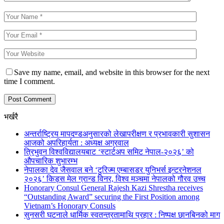
Save my name, email, and website in this browser for the next
time I comment.
भर्खरै
अन्तर्राष्ट्रिय मापदण्डअनुसारको लेखापरीक्षण र प्रभावकारी सुशासन
आजको अपरिहार्यता : अध्यक्ष अग्रवाल
त्रिभुवन विश्वविद्यालयबाट ‘स्टार्टअप समिट नेपाल-२०२६’ को
औपचारिक शुभारम्भ
नेपालका देव जैसवाल बने ‘टुरिज्म एम्बासडर युनिभर्स इन्टरनेशनल
२०२६’ किड्स मेल ग्रान्ड विनर, विश्व मञ्चमा नेपालको गौरव उच्च
Honorary Consul General Rajesh Kazi Shrestha receives
“Outstanding Award” securing the First Position among
Vietnam’s Honorary Consuls
सुनसरी घटनाले धार्मिक स्वतन्त्रतामाथि प्रहार : निष्पक्ष छानबिनको माग