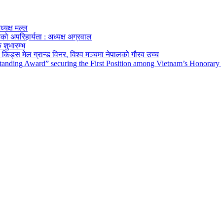
ध्यक्ष मल्ल
को अपरिहार्यता : अध्यक्ष अग्रवाल
 शुभारम्भ
किड्स मेल ग्रान्ड विनर, विश्व मञ्चमा नेपालको गौरव उच्च
tanding Award” securing the First Position among Vietnam’s Honorary