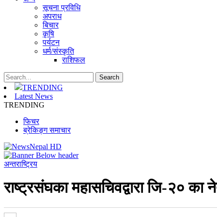
सूचना प्रविधि
अपराध
बिचार
कृषि
पर्यटन
धर्म/संस्कृति
राशिफल
TRENDING
Latest News
TRENDING
फिचर
ब्रेकिङ्ग समाचार
अन्तराष्ट्रिय
राष्ट्रसंघका महासचिवद्वारा जि-२० का 