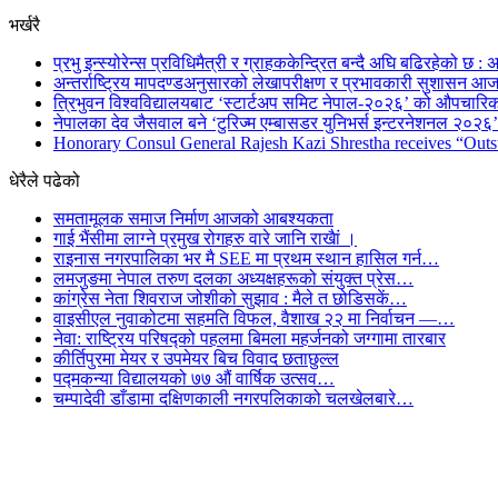
भर्खरै
प्रभु इन्स्योरेन्स प्रविधिमैत्री र ग्राहककेन्द्रित बन्दै अघि बढिरहेको छ : अ
अन्तर्राष्ट्रिय मापदण्डअनुसारको लेखापरीक्षण र प्रभावकारी सुशासन आज
त्रिभुवन विश्वविद्यालयबाट ‘स्टार्टअप समिट नेपाल-२०२६’ को औपचारिक
नेपालका देव जैसवाल बने ‘टुरिज्म एम्बासडर युनिभर्स इन्टरनेशनल २०२६’ 
Honorary Consul General Rajesh Kazi Shrestha receives “Outs
धेरैले पढेको
समतामूलक समाज निर्माण आजको आबश्यकता
गाई भैंसीमा लाग्ने प्रमुख रोगहरु वारे जानि राखैां ।
राइनास नगरपालिका भर मै SEE मा प्रथम स्थान हासिल गर्न…
लमजुङमा नेपाल तरुण दलका अध्यक्षहरूको संयुक्त प्रेस…
कांग्रेस नेता शिवराज जोशीको सुझाव : मैले त छोडिसकें…
वाइसीएल नुवाकोटमा सहमति विफल, वैशाख २२ मा निर्वाचन —…
नेवा: राष्ट्रिय परिषद्को पहलमा बिमला महर्जनको जग्गामा तारबार
कीर्तिपुरमा मेयर र उपमेयर बिच विवाद छताछुल्ल
पद्मकन्या विद्यालयको ७७ औं ‌‌वार्षिक ‌उत्सव…
चम्पादेवी डाँडामा दक्षिणकाली नगरपलिकाको चलखेलबारे…