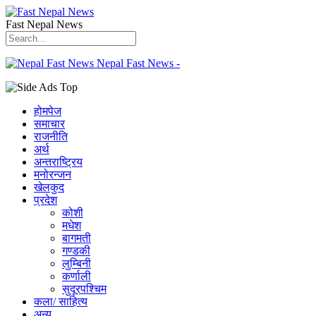
Fast Nepal News
Nepal Fast News -
होमपेज
समाचार
राजनीति
अर्थ
अन्तराष्ट्रिय
मनोरन्जन
खेलकुद
प्रदेश
कोशी
मधेश
बागमती
गण्डकी
लुम्बिनी
कर्णाली
सुदूरपश्चिम
कला/ साहित्य
अन्य