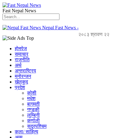
Fast Nepal News
Nepal Fast News -
२०८३ श्रावण २२
होमपेज
समाचार
राजनीति
अर्थ
अन्तराष्ट्रिय
मनोरन्जन
खेलकुद
प्रदेश
कोशी
मधेश
बागमती
गण्डकी
लुम्बिनी
कर्णाली
सुदूरपश्चिम
कला/ साहित्य
अन्य