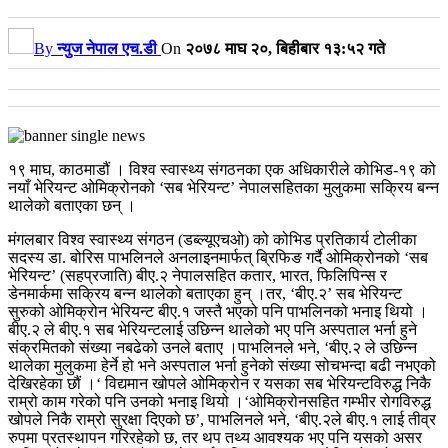
By
न्युज नेपाल एच.डी
On
२०७८ माघ २०, बिहीबार १३:५२ गते
१९ माघ, काठमाडौं । विश्व स्वास्थ्य संगठनका एक अधिकारीले कोभिड-१९ को
नयाँ भेरियन्ट ओमिक्रोनको ‘सब भेरियन्ट’ नेपालसहितका मुलुकमा सक्रिय बन्न
थालेको बताएका छन् ।
मंगलबार विश्व स्वास्थ्य संगठन (डब्ल्यूएचओ) को कोभिड प्रतिकार्य टोलीका
सदस्य डा. बोरिस पाभलिनले अनलाइनमार्फत् ब्रिफिङ गर्दै ओमिक्रोनको ‘सब
भेरियन्ट’ (सहप्रजाति) बीए.२ नेपालसहित कतार, भारत, फिलिपिन्स र
डेनमार्कमा सक्रिय बन्न थालेको बताएका हुन् ।तर, ‘बीए.२’ सब भेरियन्ट
सुरुको ओमिक्रोन भेरियन्ट बीए.१ जस्तै भएको पनि पाभलिनको भनाइ थियो ।
बीए.२ ले बीए.१ सब भेरियन्टलाई उछिन्न थालेको भए पनि अस्पताल भर्ना हुने
संक्रमितको संख्या नबढेको उनले बताए ।पाभलिनले भने, ‘बीए.२ ले उछिन्न
थालेका मुलुकमा हेर्ने हो भने अस्पताल भर्ना हुनेको संख्या सोचभन्दा बढी नभएको
देखिरहेका छौं ।‘ विद्यमान खोपले ओमिक्रोन र यसका सब भेरियन्टविरुद्ध निकै
राम्रो काम गरेको पनि उनको भनाइ थियो ।‘ओमिक्रोनसहित गम्भीर रोगविरुद्ध
खोपले निकै राम्रो सुरक्षा दिएको छ’, पाभलिनले भने, ‘बीए.२ले बीए.१ लाई तीव्र
रुपमा प्रतस्थापन गरिरहेको छ, तर थप तथ्य आवश्यक भए पनि यसको असर