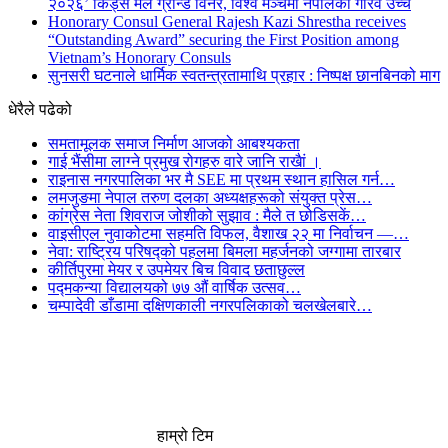
२०२६’ किड्स मेल ग्रान्ड विनर, विश्व मञ्चमा नेपालको गौरव उच्च
Honorary Consul General Rajesh Kazi Shrestha receives
“Outstanding Award” securing the First Position among
Vietnam’s Honorary Consuls
सुनसरी घटनाले धार्मिक स्वतन्त्रतामाथि प्रहार : निष्पक्ष छानबिनको माग
धेरैले पढेको
समतामूलक समाज निर्माण आजको आबश्यकता
गाई भैंसीमा लाग्ने प्रमुख रोगहरु वारे जानि राखैां ।
राइनास नगरपालिका भर मै SEE मा प्रथम स्थान हासिल गर्न…
लमजुङमा नेपाल तरुण दलका अध्यक्षहरूको संयुक्त प्रेस…
कांग्रेस नेता शिवराज जोशीको सुझाव : मैले त छोडिसकें…
वाइसीएल नुवाकोटमा सहमति विफल, वैशाख २२ मा निर्वाचन —…
नेवा: राष्ट्रिय परिषद्को पहलमा बिमला महर्जनको जग्गामा तारबार
कीर्तिपुरमा मेयर र उपमेयर बिच विवाद छताछुल्ल
पद्मकन्या विद्यालयको ७७ औं ‌‌वार्षिक ‌उत्सव…
चम्पादेवी डाँडामा दक्षिणकाली नगरपलिकाको चलखेलबारे…
हाम्रो टिम